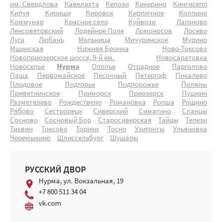
им. Свердлова
Кавелахта
Келози
Кикерино
Кингисепп
Кипуя
Кириши
Кировск
Кирпичное
Колпино
Коммунар
Красное село
Куйвози
Лагоново
Ленсоветовский
Лодейное Поле
Ломоносов
Лосево
Луга
Любань
Мельница
Мичуринское
Мурино
Мшинская
Нижняя Бронна
Ново-Токсово
Новоприозерское шоссе, 9-й км.
Новосаратовка
Новоселье
Нурма
Ополье
Отрадное
Парголово
Паша
Первомайское
Песочный
Петергоф
Пикалево
Плодовое
Подгорье
Подпорожье
Поляны
Приветнинское
Приморск
Приозерск
Пушкин
Разметелево
Рождествено
Романовка
Ропша
Рощино
Рябово
Сестрорецк
Сиверский
Симагино
Сланцы
Сосново
Сосновый Бор
Старосиверская
Тайцы
Телези
Тихвин
Токсово
Торики
Тосно
Узигонты
Ульяновка
Черемыкино
Шлиссельбург
Шушары
РУССКИЙ ДВОР
Нурма, ул. Вокзальная, 19
+7 800 511 34 04
vk.com