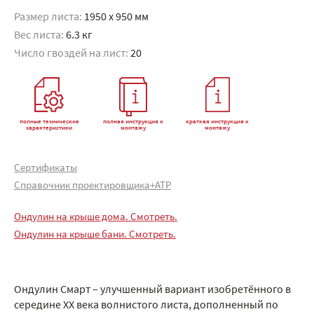
Размер листа:
1950 x 950 мм
Вес листа:
6.3 кг
Число гвоздей на лист:
20
полные технические
полная инструкция к
краткая инструкция к
характеристики
монтажу
монтажу
Сертификаты
Справочник проектировщика+АТР
Ондулин на крыше дома. Смотреть.
Ондулин на крыше бани. Смотреть.
Ондулин Смарт – улучшенный вариант изобретённого в
середине XX века волнистого листа, дополненный по