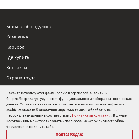
Больше об ондулине
Компания
Карьера
Где купить
Контакты
Охрана труда
Нормативные документы
На сайте используются файлы cookie и сервис веб-аналитики
Яндекс.Метрика для улучшения функциональности и сбора статистических
8 800 511 91 82
данных. Оставаясь на сайте, вы соглашаетесь на использование файлов
cookie, сервиса веб-аналитики Яндекс.Метрика и обработку ваших
info@onduline.ru
Персональных данных в соответствии с
Политиками компании
. В случае
Россия
Беларусь
Казахстан
несогласия вы можете отключить использование «cookie» в настройках
браузера или покинуть сайт.
ПОДТВЕРЖДАЮ