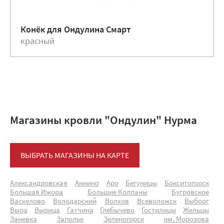
Конёк для Ондулина Смарт
красный
Магазины кровли "Ондулин" Нурма
ВЫБРАТЬ МАГАЗИНЫ НА КАРТЕ
Александровская
Аннино
Аро
Бегуницы
Бокситогорск
Большая Ижора
Большие Колпаны
Бугровское
Васкелово
Володарский
Волхов
Всеволожск
Выборг
Выра
Вырица
Гатчина
Глебычево
Гостилицы
Жельцы
Заневка
Заполье
Зеленогорск
им. Морозова