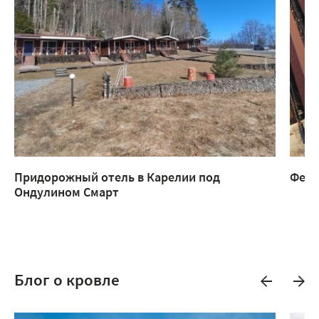
Придорожный отель в Карелии под
Ферм
Ондулином Смарт
Блог о кровле