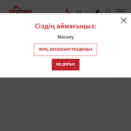
KZ
Сіздің аймағыңыз:
Yй
Дүкендер
Мәскеу
Мурманскіде "Ондулин"
1
ЖОҚ, БАСҚАСЫН ТАҢДАҢЫЗ
шатырының дүкендері
ИӘ ДҰРЫС