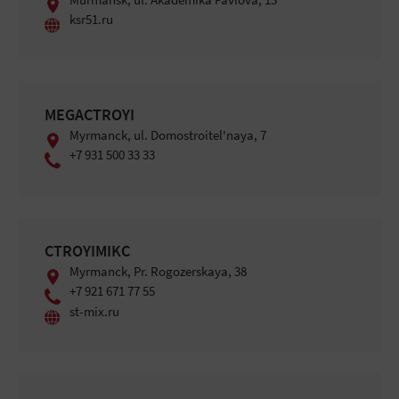
Murmansk, ul. Akademika Pavlova, 13
ksr51.ru
MEGAСTROYI
Mуrmanck, ul. Domostroitel'naya, 7
+7 931 500 33 33
СTROYIMIKС
Mуrmanck, Pr. Rogozerskaya, 38
+7 921 671 77 55
st-mix.ru