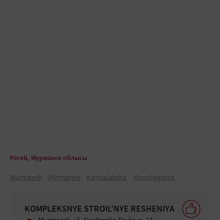
Ресей, Мурманск облысы
Murmansk
Mуrmanck
Kandalaksha
Mоnchegоrck
KOMPLEKSNYE STROIL'NYE RESHENIYA