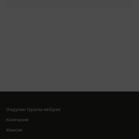
Ондулин туралы көбірек
Компания
Мансап