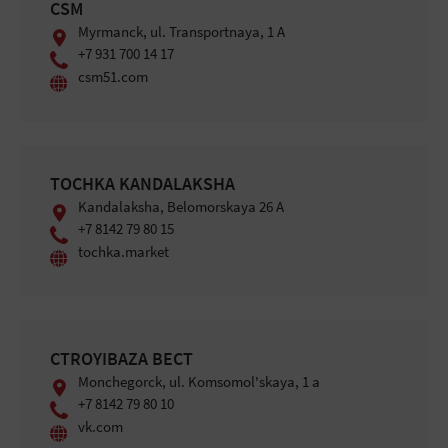
CSM
Mуrmanck, ul. Transportnaya, 1 A
+7 931 700 14 17
csm51.com
TOCHKA KANDALAKSHA
Kandalaksha, Belomorskaya 26 A
+7 8142 79 80 15
tochka.market
СTROYIBAZA BEСT
Mоnchegоrck, ul. Komsomol'skaya, 1 a
+7 8142 79 80 10
vk.com