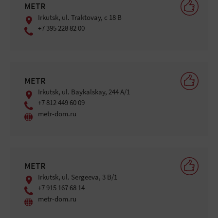
METR
Irkutsk, ul. Traktovay, c 18 B
+7 395 228 82 00
METR
Irkutsk, ul. Baykalskay, 244 А/1
+7 812 449 60 09
metr-dom.ru
METR
Irkutsk, ul. Sergeeva, 3 B/1
+7 915 167 68 14
metr-dom.ru