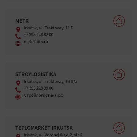
METR
Irkutsk, ul. Traktovay, 11 D
+7 395 228 82 00
metr-dom.ru
STROYLOGISTIKA
Irkutsk, ul. Traktovay, 18 B/a
+7 395 228 09 00
Стройлогистика.рф
TEPLOMARKET IRKUTSK
Irkutsk, ul. Voronejskay, 2, str 6