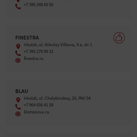
+7 395 248 60 50
FINESTRA
Irkutsk, ul. Nikolay Vilkova, 9 a, str 1
+7 395 279 90 32
finestra.ru
BLAU
Irkutsk, ul. Chelybinskay, 29, PAV 54
+7 964 656 41 58
Domsnova.ru