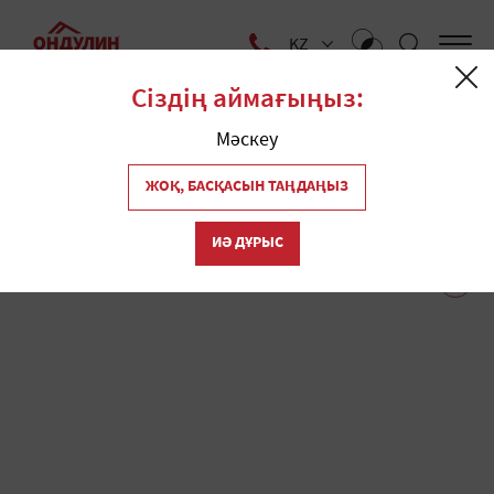
KZ
Сіздің аймағыңыз:
Yй
Дүкендер
Мәскеу
Иркутск қаласында
ЖОҚ, БАСҚАСЫН ТАҢДАҢЫЗ
1
"Ондулин" шатырының
ИӘ ДҰРЫС
дүкендері