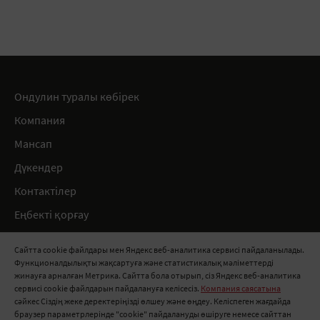
Ондулин туралы көбірек
Компания
Мансап
Дүкендер
Контактілер
Еңбекті қорғау
Ережелер
Сайтта cookie файлдары мен Яндекс веб-аналитика сервисі пайдаланылады.
Функционалдылықты жақсартуға және статистикалық мәліметтерді
8 800 511 91 82
жинауға арналған Метрика. Сайтта бола отырып, сіз Яндекс веб-аналитика
сервисі cookie файлдарын пайдалануға келісесіз.
Компания саясатына
info@onduline.ru
сәйкес Сіздің жеке деректеріңізді өлшеу және өңдеу. Келіспеген жағдайда
Ресей
Беларусь
Қазақстан
браузер параметрлерінде "cookie" пайдалануды өшіруге немесе сайттан