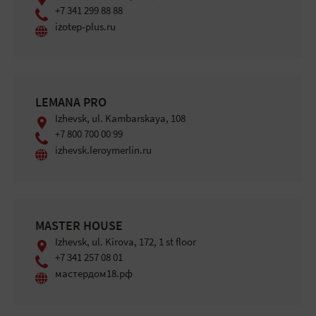
+7 341 299 88 88
izotep-plus.ru
LEMANA PRO
Izhevsk, ul. Kambarskaya, 108
+7 800 700 00 99
izhevsk.leroymerlin.ru
MASTER HOUSE
Izhevsk, ul. Kirova, 172, 1 st floor
+7 341 257 08 01
мастердом18.рф