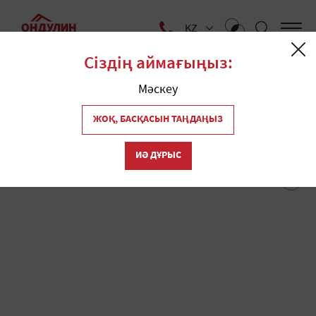
KZ
Сіздің аймағыңыз:
Yй
Дүкендер
Мәскеу
Ижевск қаласында
ЖОҚ, БАСҚАСЫН ТАҢДАҢЫЗ
1
"Ондулин" шатырының
ИӘ ДҰРЫС
дүкендері