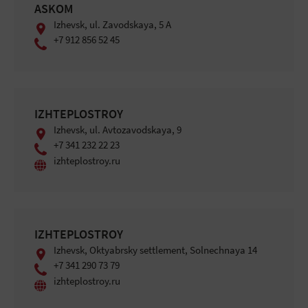
ASKOM
Izhevsk, ul. Zavodskaya, 5 A
+7 912 856 52 45
IZHTEPLOSTROY
Izhevsk, ul. Avtozavodskaya, 9
+7 341 232 22 23
izhteplostroy.ru
IZHTEPLOSTROY
Izhevsk, Oktyabrsky settlement, Solnechnaya 14
+7 341 290 73 79
izhteplostroy.ru