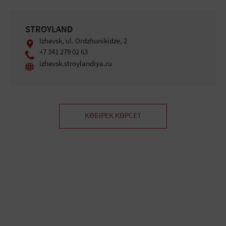
STROYLAND
Izhevsk, ul. Ordzhonikidze, 2
+7 341 279 02 63
izhevsk.stroylandiya.ru
КӨБІРЕК КӨРСЕТ