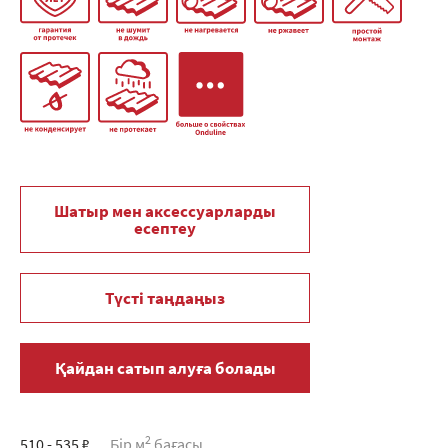
Шатыр мен аксессуарларды
есептеу
Түсті таңдаңыз
Қайдан сатып алуға болады
2
510 - 535 ₽
Бір м
бағасы