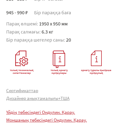
945 - 990 ₽
Бір параққа баға
Парақ өлшемі:
1950 x 950 мм
Парақ салмағы:
6.3 кг
Бір параққа шегелер саны:
20
толық техникалық
толық орнату
орнату туралы қысқаша
сипаттамалар
нұсқаулары
нұсқаулық
Сертификаттар
Дизайнер анықтамалығы+ТША
Үйдің төбесіндегі Ондулин. Қарау.
Моншаның төбесіндегі Ондулин. Қарау.