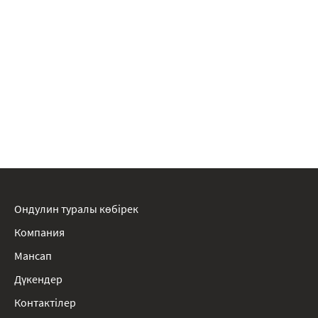
Ондулин туралы көбірек
Компания
Мансап
Дүкендер
Контактілер