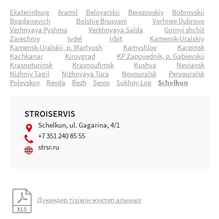
Ekaterinburg
Aramil
Beloyarskii
Berezovskiy
Bobrovskii
Bogdanovich
Bolshie Brusyani
Verhnee Dubrovo
Verhnyaya Pyshma
Verkhnyaya Salda
Gornyj shchit
Zarechniy
Ivdel
Irbit
Kamensk-Uralskiy
Kamensk-Uralskii, p. Martyush
Kamyshlov
Karpinsk
Kachkanar
Kirovgrad
KP Zapovednik, p. Gabievskii
Krasnoturinsk
Krasnoufimsk
Kushva
Neviansk
Nizhniy Tagil
Nizhnyaya Tura
Novouralsk
Pervouralsk
Polevskoy
Revda
Rezh
Serov
Sukhoy Log
Schelkun
STROISERVIS
Schelkun, ul. Gagarina, 4/1
+7 351 240 85 55
strsr.ru
Дүкендер тізімін жүктеп алыңыз