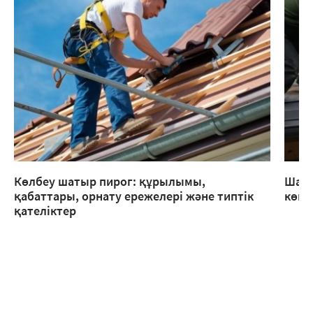
Көлбеу шатыр пирог: құрылымы,
Шаты
қабаттары, орнату ережелері және типтік
көме
қателіктер