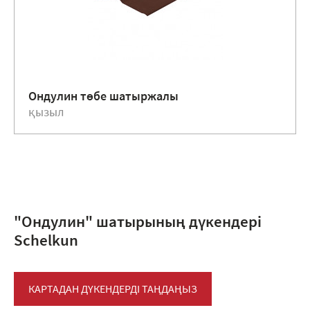
Ондулин төбе шатыржалы
қызыл
"Ондулин" шатырының дүкендері
Schelkun
КАРТАДАН ДҮКЕНДЕРДІ ТАҢДАҢЫЗ