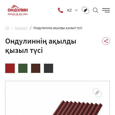
KZ
Yй
Каталог
Ондулиннің ақылды қызыл түсі
Ондулиннің ақылды
қызыл түсі