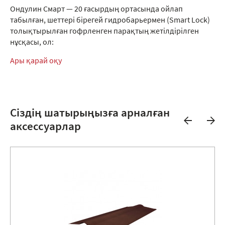
Ондулин Смарт — 20 ғасырдың ортасында ойлап
табылған, шеттері бірегей гидробарьермен (Smart Lock)
толықтырылған гофрленген парақтың жетілдірілген
нұсқасы, ол:
Ары қарай оқу
Сіздің шатырыңызға арналған
аксессуарлар