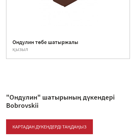
Ондулин төбе шатыржалы
қызыл
"Ондулин" шатырының дүкендері
Bobrovskii
КАРТАДАН ДҮКЕНДЕРДІ ТАҢДАҢЫЗ