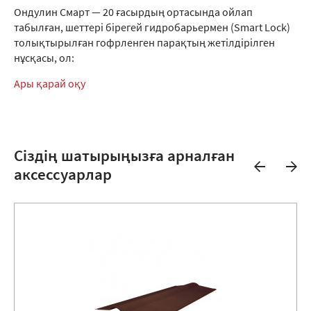
Ондулин Смарт — 20 ғасырдың ортасында ойлап
табылған, шеттері бірегей гидробарьермен (Smart Lock)
толықтырылған гофрленген парақтың жетілдірілген
нұсқасы, ол:
Ары қарай оқу
Сіздің шатырыңызға арналған
аксессуарлар