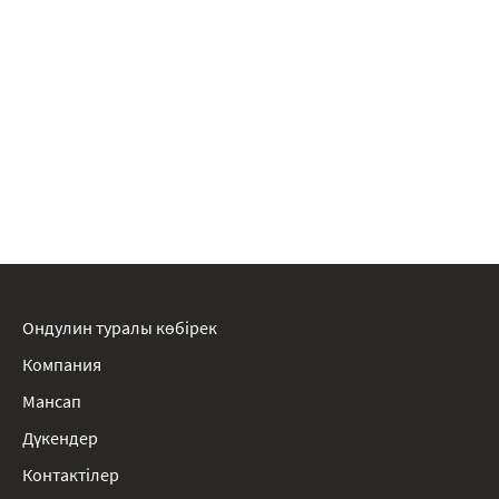
Ондулин туралы көбірек
Компания
Мансап
Дүкендер
Контактілер