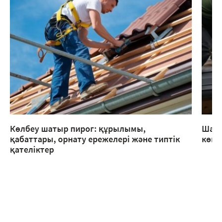
Көлбеу шатыр пирог: құрылымы,
Шаты
қабаттары, орнату ережелері және типтік
көме
қателіктер