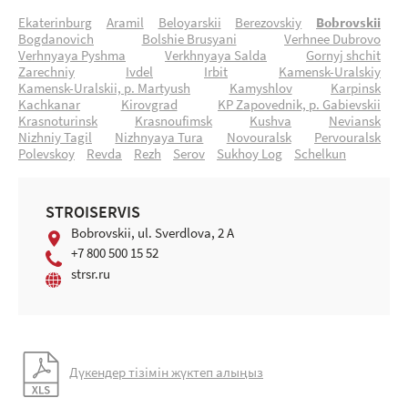
Ekaterinburg
Aramil
Beloyarskii
Berezovskiy
Bobrovskii
Bogdanovich
Bolshie Brusyani
Verhnee Dubrovo
Verhnyaya Pyshma
Verkhnyaya Salda
Gornyj shchit
Zarechniy
Ivdel
Irbit
Kamensk-Uralskiy
Kamensk-Uralskii, p. Martyush
Kamyshlov
Karpinsk
Kachkanar
Kirovgrad
KP Zapovednik, p. Gabievskii
Krasnoturinsk
Krasnoufimsk
Kushva
Neviansk
Nizhniy Tagil
Nizhnyaya Tura
Novouralsk
Pervouralsk
Polevskoy
Revda
Rezh
Serov
Sukhoy Log
Schelkun
STROISERVIS
Bobrovskii, ul. Sverdlova, 2 A
+7 800 500 15 52
strsr.ru
Дүкендер тізімін жүктеп алыңыз