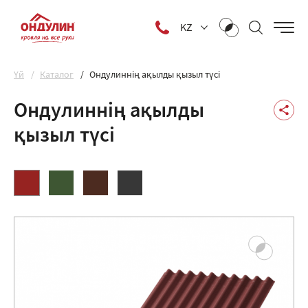
KZ
Yй
Каталог
Ондулиннің ақылды қызыл түсі
Ондулиннің ақылды
қызыл түсі