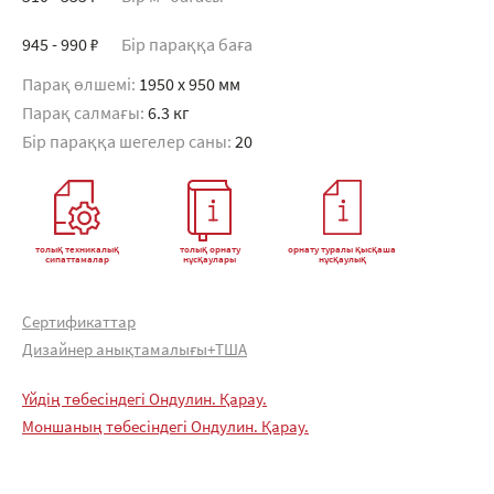
945 - 990 ₽
Бір параққа баға
Парақ өлшемі:
1950 x 950 мм
Парақ салмағы:
6.3 кг
Бір параққа шегелер саны:
20
толық техникалық
толық орнату
орнату туралы қысқаша
сипаттамалар
нұсқаулары
нұсқаулық
Сертификаттар
Дизайнер анықтамалығы+ТША
Үйдің төбесіндегі Ондулин. Қарау.
Моншаның төбесіндегі Ондулин. Қарау.