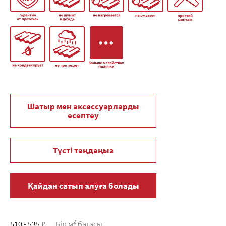
Шатыр мен аксессуарларды
есептеу
Түсті таңдаңыз
Қайдан сатып алуға болады
2
510 - 535 ₽
Бір м
бағасы