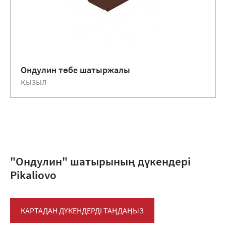
Ондулин төбе шатыржалы
қызыл
"Ондулин" шатырының дүкендері
Pikaliovo
КАРТАДАН ДҮКЕНДЕРДІ ТАҢДАҢЫЗ