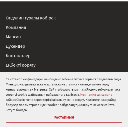
Ондулин туралы көбірек
Компания
Мансап
Дүкендер
Контактілер
Еңбекті қорғау
Ережелер
Сайтта cookie файлдары мен Яндекс веб-аналитика сервисі пайдаланылады.
Функционалдылықты жақсартуға және статистикалық мәліметтерді
8 800 511 91 82
жинауға арналған Метрика. Сайтта бола отырып, сіз Яндекс веб-аналитика
сервисі cookie файлдарын пайдалануға келісесіз.
Компания саясатына
info@onduline.ru
сәйкес Сіздің жеке деректеріңізді өлшеу және өңдеу. Келіспеген жағдайда
Ресей
Беларусь
Қазақстан
браузер параметрлерінде "cookie" пайдалануды өшіруге немесе сайттан
кетуге болады.
РАСТАЙМЫН