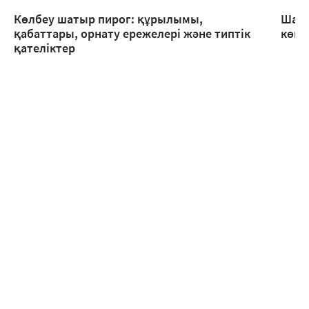
Көлбеу шатыр пирог: құрылымы,
Шаты
қабаттары, орнату ережелері және типтік
көме
қателіктер