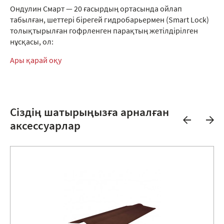
Ондулин Смарт — 20 ғасырдың ортасында ойлап
табылған, шеттері бірегей гидробарьермен (Smart Lock)
толықтырылған гофрленген парақтың жетілдірілген
нұсқасы, ол:
Ары қарай оқу
Сіздің шатырыңызға арналған
аксессуарлар