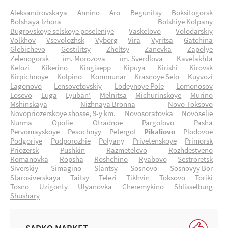
Aleksandrovskaya
Annino
Aro
Begunitsy
Boksitogorsk
Bolshaya Izhora
Bolshiye Kolpany
Bugrovskoye selskoye poseleniye
Vaskelovo
Volodarskiy
Volkhov
Vsevolozhsk
Vyborg
Vira
Vyritsa
Gatchina
Glebichevo
Gostilitsy
Zheltsy
Zanevka
Zapolye
Zelenogorsk
im. Morozova
im. Sverdlova
Kavelakhta
Kelozi
Kikerino
Kingisepp
Kipuya
Kirishi
Kirovsk
Kirpichnoye
Kolpino
Kommunar
Krasnoye Selo
Kuyvozi
Lagonovo
Lensovetovskiy
Lodeynoye Pole
Lomonosov
Losevo
Luga
Lyuban'
Melnitsa
Michurinskoye
Murino
Mshinskaya
Nizhnaya Bronna
Novo-Toksovo
Novopriozerskoye shosse, 9-y km.
Novosoratovka
Novoselie
Nurma
Opolie
Otradnoe
Pargolovo
Pasha
Pervomayskoye
Pesochnyy
Petergof
Pikaliovo
Plodovoe
Podgoriye
Podporozhie
Polyany
Privetenskoye
Primorsk
Priozersk
Pushkin
Razmetelevo
Rozhdestveno
Romanovka
Ropsha
Roshchino
Ryabovo
Sestroretsk
Siverskiy
Simagino
Slantsy
Sosnovo
Sosnovyy Bor
Starosiverskaya
Taitsy
Telezi
Tikhvin
Toksovo
Toriki
Tosno
Uzigonty
Ulyanovka
Cheremykino
Shlisselburg
Shushary