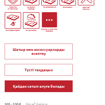
Шатыр мен аксессуарларды
есептеу
Түсті таңдаңыз
Қайдан сатып алуға болады
2
505 - 530 ₽
Бір м
бағасы