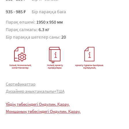
935 - 985 ₽
Бір параққа баға
Парақ өлшемі:
1950 x 950 мм
Парақ салмағы:
6.3 кг
Бір параққа шегелер саны:
20
толық техникалық
толық орнату
орнату туралы қысқаша
сипаттамалар
нұсқаулары
нұсқаулық
Сертификаттар
Дизайнер анықтамалығы+ТША
Үйдің төбесіндегі Ондулин. Қарау.
Моншаның төбесіндегі Ондулин. Қарау.