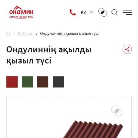
KZ
Yй
Каталог
Ондулиннің ақылды қызыл түсі
Ондулиннің ақылды
қызыл түсі