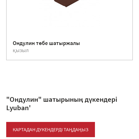
Ондулин төбе шатыржалы
қызыл
"Ондулин" шатырының дүкендері
Lyuban'
КАРТАДАН ДҮКЕНДЕРДІ ТАҢДАҢЫЗ