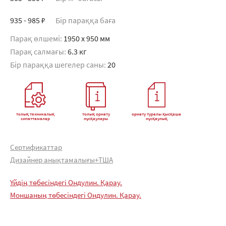
935 - 985 ₽
Бір параққа баға
Парақ өлшемі:
1950 x 950 мм
Парақ салмағы:
6.3 кг
Бір параққа шегелер саны:
20
толық техникалық
толық орнату
орнату туралы қысқаша
сипаттамалар
нұсқаулары
нұсқаулық
Сертификаттар
Дизайнер анықтамалығы+ТША
Үйдің төбесіндегі Ондулин. Қарау.
Моншаның төбесіндегі Ондулин. Қарау.