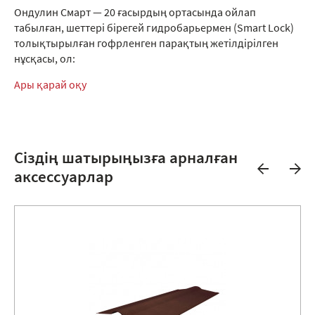
Ондулин Смарт — 20 ғасырдың ортасында ойлап
табылған, шеттері бірегей гидробарьермен (Smart Lock)
толықтырылған гофрленген парақтың жетілдірілген
нұсқасы, ол:
Ары қарай оқу
Сіздің шатырыңызға арналған
аксессуарлар