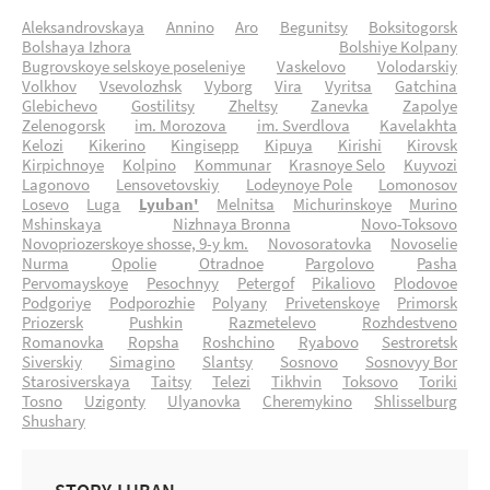
Aleksandrovskaya
Annino
Aro
Begunitsy
Boksitogorsk
Bolshaya Izhora
Bolshiye Kolpany
Bugrovskoye selskoye poseleniye
Vaskelovo
Volodarskiy
Volkhov
Vsevolozhsk
Vyborg
Vira
Vyritsa
Gatchina
Glebichevo
Gostilitsy
Zheltsy
Zanevka
Zapolye
Zelenogorsk
im. Morozova
im. Sverdlova
Kavelakhta
Kelozi
Kikerino
Kingisepp
Kipuya
Kirishi
Kirovsk
Kirpichnoye
Kolpino
Kommunar
Krasnoye Selo
Kuyvozi
Lagonovo
Lensovetovskiy
Lodeynoye Pole
Lomonosov
Losevo
Luga
Lyuban'
Melnitsa
Michurinskoye
Murino
Mshinskaya
Nizhnaya Bronna
Novo-Toksovo
Novopriozerskoye shosse, 9-y km.
Novosoratovka
Novoselie
Nurma
Opolie
Otradnoe
Pargolovo
Pasha
Pervomayskoye
Pesochnyy
Petergof
Pikaliovo
Plodovoe
Podgoriye
Podporozhie
Polyany
Privetenskoye
Primorsk
Priozersk
Pushkin
Razmetelevo
Rozhdestveno
Romanovka
Ropsha
Roshchino
Ryabovo
Sestroretsk
Siverskiy
Simagino
Slantsy
Sosnovo
Sosnovyy Bor
Starosiverskaya
Taitsy
Telezi
Tikhvin
Toksovo
Toriki
Tosno
Uzigonty
Ulyanovka
Cheremykino
Shlisselburg
Shushary