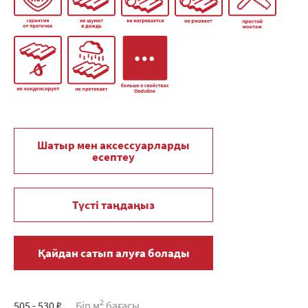
Шатыр мен аксессуарларды
есептеу
Түсті таңдаңыз
Қайдан сатып алуға болады
2
505 - 530 ₽
Бір м
бағасы