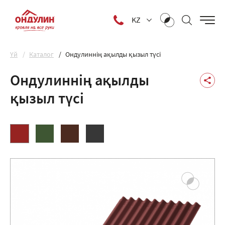
KZ
Yй
Каталог
Ондулиннің ақылды қызыл түсі
Ондулиннің ақылды
қызыл түсі