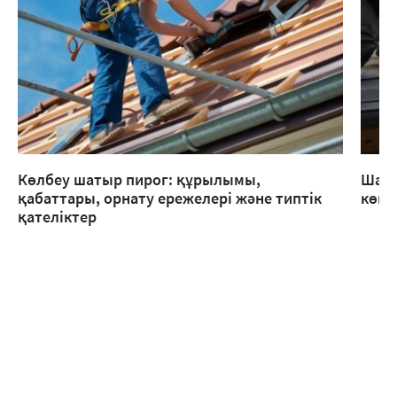
Көлбеу шатыр пирог: құрылымы,
Шаты
қабаттары, орнату ережелері және типтік
көме
қателіктер