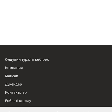
Ондулин туралы көбірек
Компания
Мансап
Дүкендер
Контактілер
Еңбекті қорғау
Ережелер