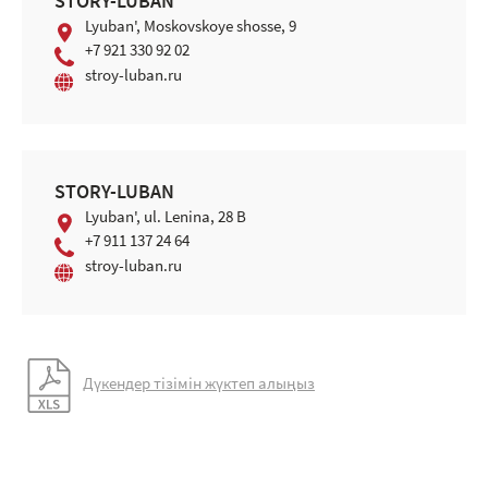
STORY-LUBAN
Lyuban', Moskovskoye shosse, 9
+7 921 330 92 02
stroy-luban.ru
STORY-LUBAN
Lyuban', ul. Lenina, 28 В
+7 911 137 24 64
stroy-luban.ru
Дүкендер тізімін жүктеп алыңыз