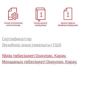
толық техникалық
толық орнату
орнату туралы
сипаттамалар
нұсқаулары
қысқаша нұсқаулық
Сертификаттар
Дизайнер анықтамалығы+ТША
Үйдің төбесіндегі Ондулин. Қарау.
Моншаның төбесіндегі Ондулин. Қарау.