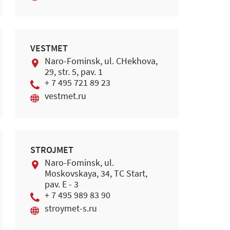
VESTMET
Naro-Fominsk, ul. CHekhova,
29, str. 5, pav. 1
+ 7 495 721 89 23
vestmet.ru
STROJMET
Naro-Fominsk, ul.
Moskovskaya, 34, TC Start,
pav. E - 3
+ 7 495 989 83 90
stroymet-s.ru