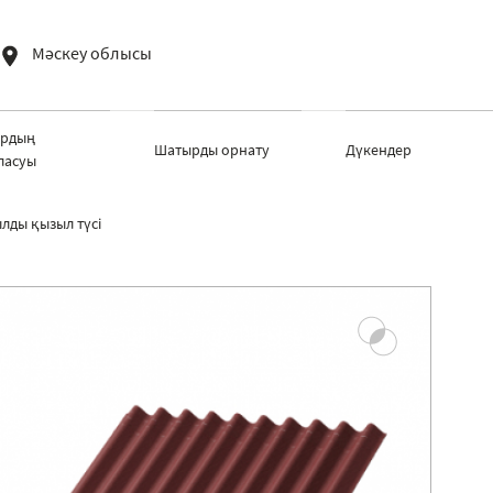
Мәскеу облысы
рдың
Шатырды орнату
Дүкендер
ласуы
лды қызыл түсі