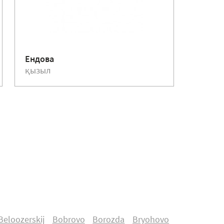
Құйыл
Ендова
75 мм
қызыл
қызыл
Beloozerskij
Bobrovo
Borozda
Bryohovo