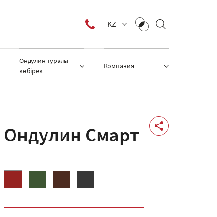
KZ
Ондулин туралы
Компания
көбірек
Ондулин Смарт