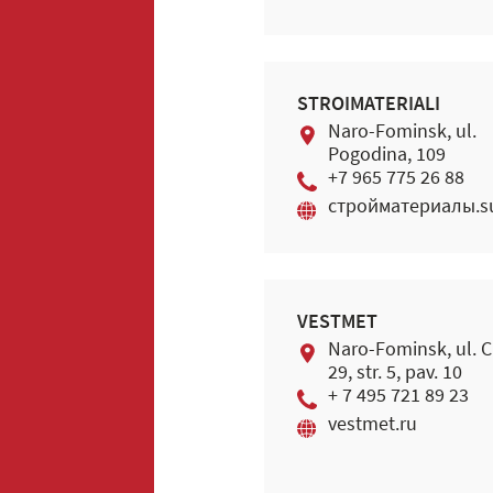
STROIMATERIALI
Naro-Fominsk, ul.
Pogodina, 109
+7 965 775 26 88
стройматериалы.s
VESTMET
Naro-Fominsk, ul. 
29, str. 5, pav. 10
+ 7 495 721 89 23
vestmet.ru