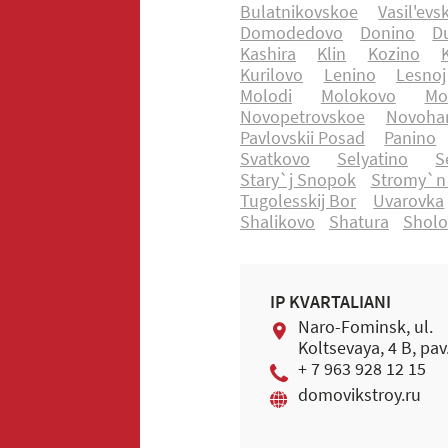
Bulatnikovskoe
Vasil'evs
Domodedovo
Donino
D
Kashira
Klin
Kozino
Kurilovo
Lenino
Lesnoj
Molodi
Molokovo
Mo
Novopetrovskoe
Novohar
Pavlovskii Posad
Panino
Svatkovo
Selyatino
S
Stary`j Snopok
Stromy`n
Tugolesskij Bor
Uvarovka
Shalikovo
Shatura
Shol
IP KVARTALIANI
Naro-Fominsk, ul.
Koltsevaya, 4 B, pav
+ 7 963 928 12 15
domovikstroy.ru