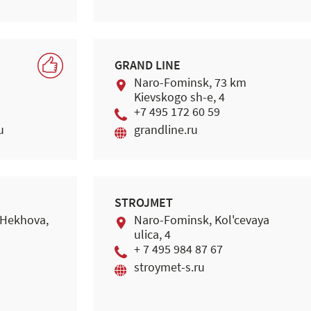
GRAND LINE
Naro-Fominsk, 73 km
Kievskogo sh-e, 4
+7 495 172 60 59
u
grandline.ru
STROJMET
CHekhova,
Naro-Fominsk, Kol'cevaya
ulica, 4
+ 7 495 984 87 67
stroymet-s.ru