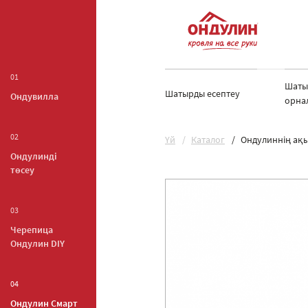
01
Шаты
Шатырды есептеу
Ондувилла
орна
02
Yй
Каталог
Ондулиннің ақы
Ондулинді
төсеу
03
Черепица
Ондулин DIY
04
Ондулин Смарт