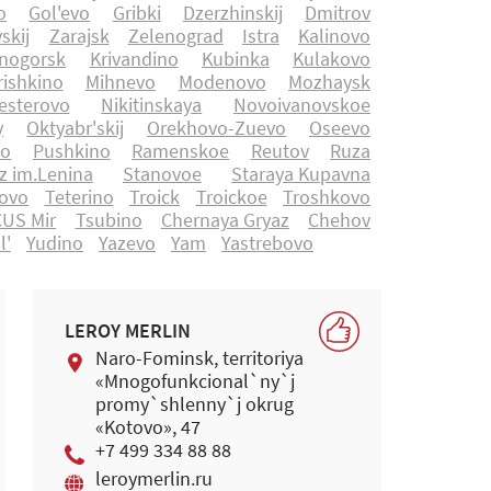
o
Gol'evo
Gribki
Dzerzhinskij
Dmitrov
skij
Zarajsk
Zelenograd
Istra
Kalinovo
nogorsk
Krivandino
Kubinka
Kulakovo
ishkino
Mihnevo
Modenovo
Mozhaysk
esterovo
Nikitinskaya
Novoivanovskoe
y
Oktyabr'skij
Orekhovo-Zuevo
Oseevo
no
Pushkino
Ramenskoe
Reutov
Ruza
z im.Lenina
Stanovoe
Staraya Kupavna
rovo
Teterino
Troick
Troickoe
Troshkovo
CUS Mir
Tsubino
Chernaya Gryaz
Chehov
l'
Yudino
Yazevo
Yam
Yastrebovo
LEROY MERLIN
Naro-Fominsk, territoriya
«Mnogofunkcional`ny`j
promy`shlenny`j okrug
«Kotovo», 47
+7 499 334 88 88
leroymerlin.ru