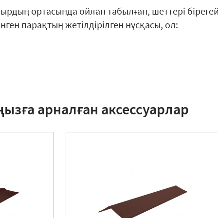
сырдың ортасында ойлап табылған, шеттері біреге
ген парақтың жетілдірілген нұсқасы, ол:
ңызға арналған аксессуарлар