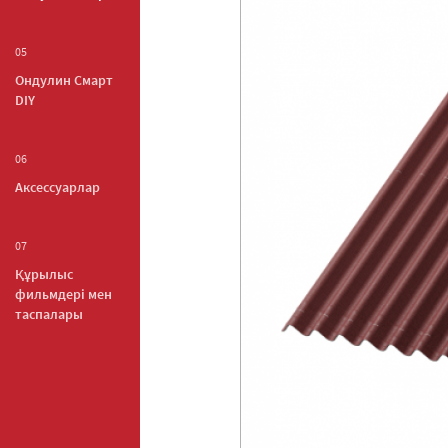
05
Ондулин Смарт
DIY
06
Аксессуарлар
07
Құрылыс
фильмдері мен
таспалары