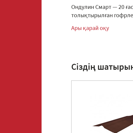
Ондулин Смарт — 20 ға
толықтырылған гофрлен
Ары қарай оқу
Сіздің шатыры