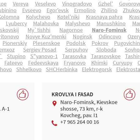
koe
Vereya
Veselevo
Vinogradovo
Gzhel'
Govorov
ubinino
Evseevo
Egor'evsk
Ermolino
Zhilino
Zhukov
Kolomna
Kolychevo
Kotel'niki
Krasnaya pahra
Kras
Lyubercy
Malahovka
Malyshevo
Manushkino
Mar
skovskij
My`tishhi
Nagornoe
Naro-Fominsk
N
itonovo
Novye Kuz'menki
Noginsk
Odincovo
Ozer
Pionerskiy
Plesenskoe
Podolsk
Pokrov
Pugovichi
emxoz
Sergiev Posad
Serpuhov
Sloboda
Sovho
`
Stupino
S"yanovo-1
Tarasovka
Tarasovskoe
Tashi
Fateevo
Fedeevskaya
Fryanovo
Khimki
Curyupy
ohovo
Shhelkovo
SHCHerbinka
Elektrogorsk
Elektrosta
KROVLYA I FASAD
Naro-Fominsk, Kievskoe
. A-1
shosse, 73 km, r-k
Kovcheg, pav. I1
+7 965 264 00 16