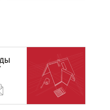
РДЫ
У