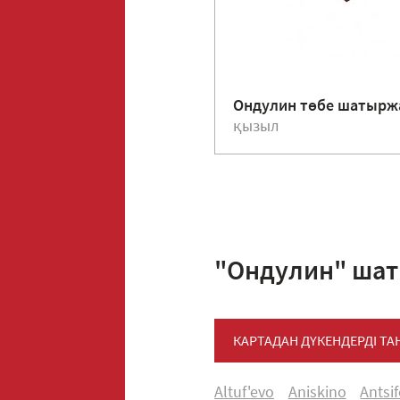
Ондулин төбе шатыр
қызыл
"Ондулин" шат
КАРТАДАН ДҮКЕНДЕРДІ Т
Altuf'evo
Aniskino
Antsi