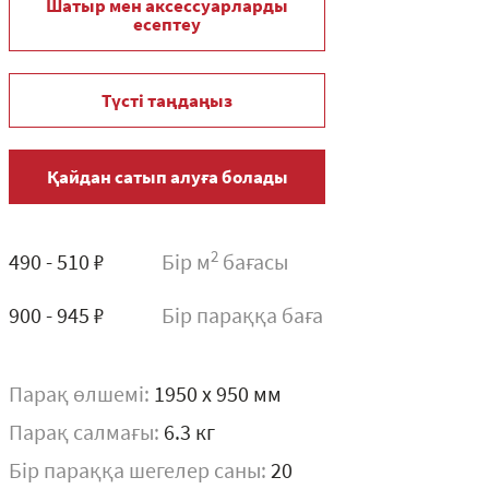
Шатыр мен аксессуарларды
есептеу
Түсті таңдаңыз
Қайдан сатып алуға болады
2
490 - 510 ₽
Бір м
бағасы
900 - 945 ₽
Бір параққа баға
Парақ өлшемі:
1950 x 950 мм
Парақ салмағы:
6.3 кг
Бір параққа шегелер саны:
20