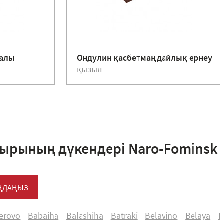
жалы
Ондулин қасбетмаңдайлық ернеу
қызыл
ырының дүкендері Naro-Fominsk
АҢДАҢЫЗ
ferovo
Babaiha
Balashiha
Batraki
Belavino
Belaya