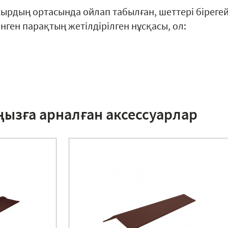
сырдың ортасында ойлап табылған, шеттері біреге
ген парақтың жетілдірілген нұсқасы, ол:
ңызға арналған аксессуарлар