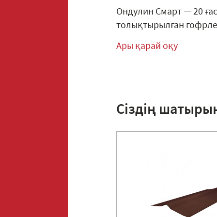
Ондулин Смарт — 20 ға
толықтырылған гофрлен
Ары қарай оқу
Сіздің шатыры