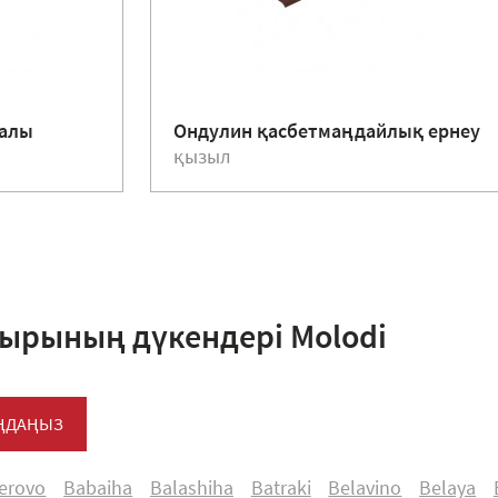
жалы
Ондулин қасбетмаңдайлық ернеу
қызыл
ырының дүкендері Molodi
АҢДАҢЫЗ
ferovo
Babaiha
Balashiha
Batraki
Belavino
Belaya