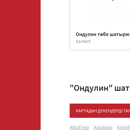
Ондулин төбе шатыр
қызыл
"Ондулин" шат
КАРТАДАН ДҮКЕНДЕРДІ Т
Altuf'evo
Aniskino
Antsi