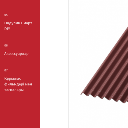
05
Ондулин Смарт
DIY
06
Аксессуарлар
07
Құрылыс
фильмдері мен
таспалары