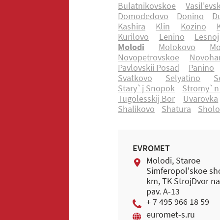
Bulatnikovskoe
Vasil'evs
Domodedovo
Donino
D
Kashira
Klin
Kozino
Kurilovo
Lenino
Lesnoj
Molodi
Molokovo
Mo
Novopetrovskoe
Novohar
Pavlovskii Posad
Panino
Svatkovo
Selyatino
S
Stary`j Snopok
Stromy`n
Tugolesskij Bor
Uvarovka
Shalikovo
Shatura
Shol
EVROMET
Molodi, Staroe
Simferopol'skoe sh
km, TK StrojDvor na
pav. A-13
+ 7 495 966 18 59
euromet-s.ru