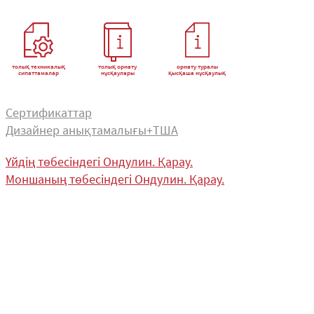
толық техникалық
толық орнату
орнату туралы
сипаттамалар
нұсқаулары
қысқаша нұсқаулық
Сертификаттар
Дизайнер анықтамалығы+ТША
Үйдің төбесіндегі Ондулин. Қарау.
Моншаның төбесіндегі Ондулин. Қарау.