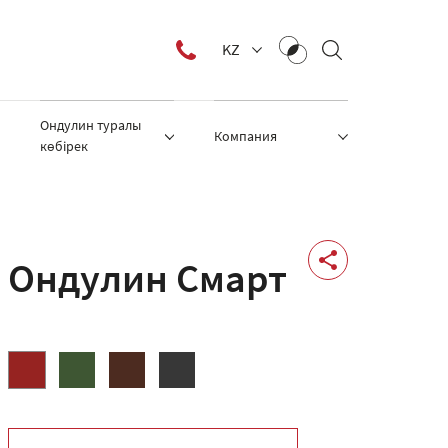
KZ
Ондулин туралы
Компания
көбірек
Ондулин Смарт