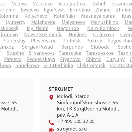
koe
Vereya
Veselevo
Vinogradovo
Gzhel'
Govorov
ubinino
Evseevo
Egor'evsk
Ermolino
Zhilino
Zhukov
Kolomna
Kolychevo
Kotel'niki
Krasnaya pahra
Kras
Lyubercy
Malahovka
Malyshevo
Manushkino
Mar
skovskij
My`tishhi
Nagornoe
Naro-Fominsk
N
itonovo
Novye Kuz'menki
Noginsk
Odincovo
Ozer
Pionerskiy
Plesenskoe
Podolsk
Pokrov
Pugovichi
emxoz
Sergiev Posad
Serpuhov
Sloboda
Sovho
`
Stupino
S"yanovo-1
Tarasovka
Tarasovskoe
Tashi
Fateevo
Fedeevskaya
Fryanovo
Khimki
Curyupy
ohovo
Shhelkovo
SHCHerbinka
Elektrogorsk
Elektrosta
STROJMET
Molodi, Staroe
osse, 55
Simferopol'skoe shosse, 55
 Molodi,
km, TK StrojDvor na Molodi,
pav. A-1 A
+ 7 495 135 32 35
stroymet-s.ru