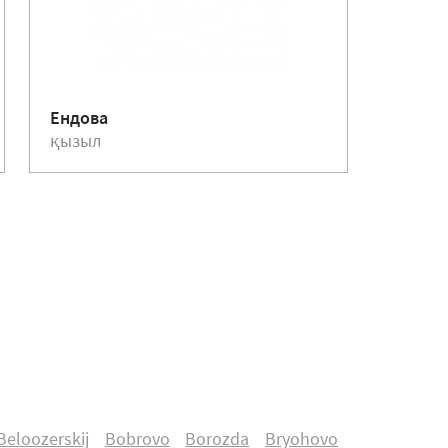
Құйыл
Ендова
75 мм
қызыл
қызыл
Beloozerskij
Bobrovo
Borozda
Bryohovo