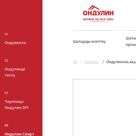
01
Шаты
Шатырды есептеу
Ондувилла
орна
02
Yй
Каталог
Ондулиннің ақы
Ондулинді
төсеу
03
Черепица
Ондулин DIY
04
Ондулин Смарт