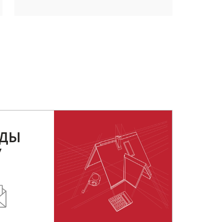
РДЫ
У