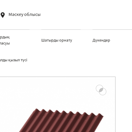
Мәскеу облысы
рдың
Шатырды орнату
Дүкендер
ласуы
лды қызыл түсі