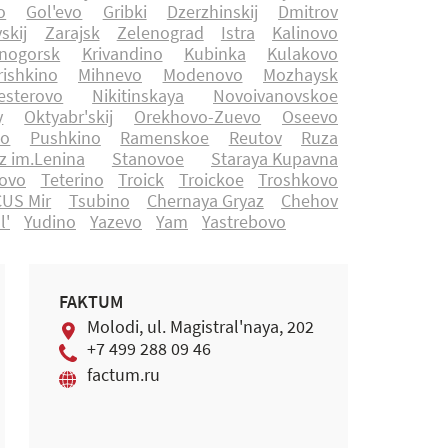
o
Gol'evo
Gribki
Dzerzhinskij
Dmitrov
skij
Zarajsk
Zelenograd
Istra
Kalinovo
nogorsk
Krivandino
Kubinka
Kulakovo
ishkino
Mihnevo
Modenovo
Mozhaysk
esterovo
Nikitinskaya
Novoivanovskoe
y
Oktyabr'skij
Orekhovo-Zuevo
Oseevo
no
Pushkino
Ramenskoe
Reutov
Ruza
z im.Lenina
Stanovoe
Staraya Kupavna
rovo
Teterino
Troick
Troickoe
Troshkovo
CUS Mir
Tsubino
Chernaya Gryaz
Chehov
l'
Yudino
Yazevo
Yam
Yastrebovo
FAKTUM
Molodi, ul. Magistral'naya, 202
+7 499 288 09 46
factum.ru