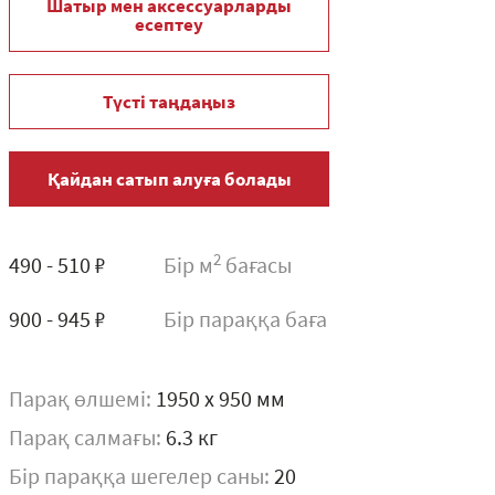
Шатыр мен аксессуарларды
есептеу
Түсті таңдаңыз
Қайдан сатып алуға болады
2
490 - 510 ₽
Бір м
бағасы
900 - 945 ₽
Бір параққа баға
Парақ өлшемі:
1950 x 950 мм
Парақ салмағы:
6.3 кг
Бір параққа шегелер саны:
20