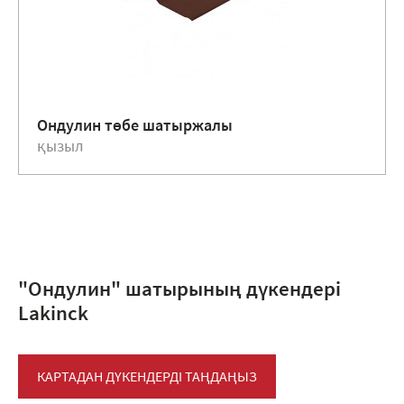
Ондулин төбе шатыржалы
қызыл
"Ондулин" шатырының дүкендері
Lakinck
КАРТАДАН ДҮКЕНДЕРДІ ТАҢДАҢЫЗ