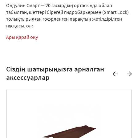
Ондулин Смарт — 20 ғасырдың ортасында ойлап
табылған, шеттері бірегей гидробарьермен (Smart Lock)
толықтырылған гофрленген парақтың жетілдірілген
нұсқасы, ол:
Ары қарай оқу
Сіздің шатырыңызға арналған
аксессуарлар