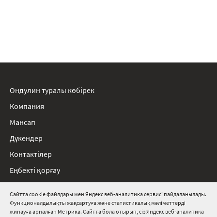
Ондулин туралы көбірек
Компания
Мансап
Дүкендер
Контактілер
Еңбекті қорғау
Ережелер
Сайтта cookie файлдары мен Яндекс веб-аналитика сервисі пайдаланылады.
Функционалдылықты жақсартуға және статистикалық мәліметтерді
8 800 511 91 82
жинауға арналған Метрика. Сайтта бола отырып, сіз Яндекс веб-аналитика