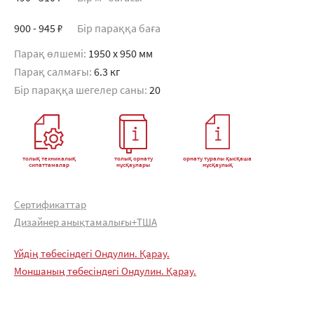
900 - 945 ₽
Бір параққа баға
Парақ өлшемі:
1950 x 950 мм
Парақ салмағы:
6.3 кг
Бір параққа шегелер саны:
20
толық техникалық
толық орнату
орнату туралы қысқаша
сипаттамалар
нұсқаулары
нұсқаулық
Сертификаттар
Дизайнер анықтамалығы+ТША
Үйдің төбесіндегі Ондулин. Қарау.
Моншаның төбесіндегі Ондулин. Қарау.