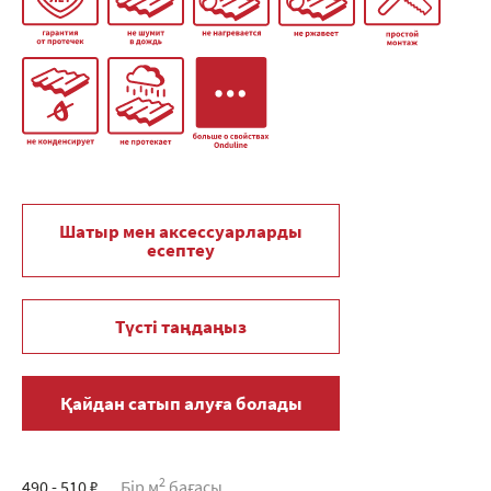
Шатыр мен аксессуарларды
есептеу
Түсті таңдаңыз
Қайдан сатып алуға болады
2
490 - 510 ₽
Бір м
бағасы