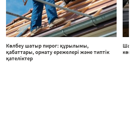
Көлбеу шатыр пирог: құрылымы,
Шаты
қабаттары, орнату ережелері және типтік
көме
қателіктер