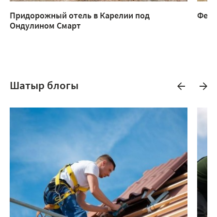
Придорожный отель в Карелии под
Ферм
Ондулином Смарт
Шатыр блогы