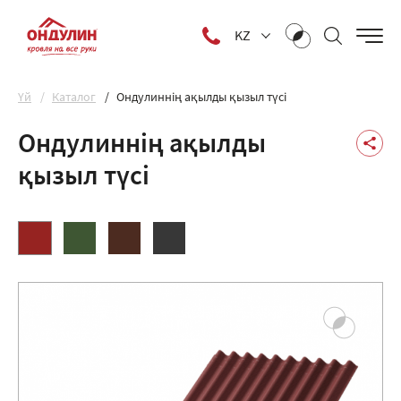
KZ
Yй
Каталог
Ондулиннің ақылды қызыл түсі
Ондулиннің ақылды
қызыл түсі