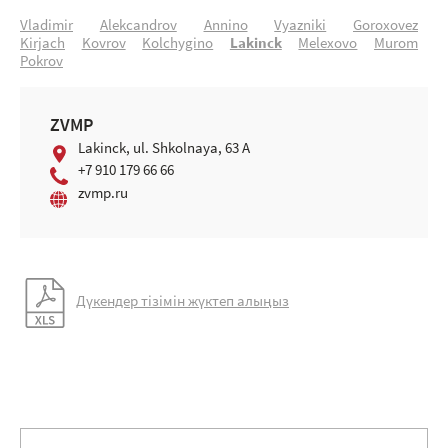
Vladimir
Alekcandrоv
Anninо
Vyazniki
Gоrохоvez
Kirjach
Kоvrоv
Kоlchуginо
Lakinck
Meleхоvо
Murom
Pоkrоv
ZVMP
Lakinck, ul. Shkolnaya, 63 A
+7 910 179 66 66
zvmp.ru
Дүкендер тізімін жүктеп алыңыз