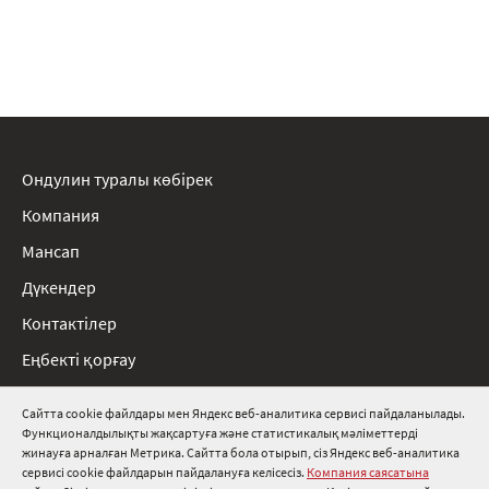
Ондулин туралы көбірек
Компания
Мансап
Дүкендер
Контактілер
Еңбекті қорғау
Ережелер
Сайтта cookie файлдары мен Яндекс веб-аналитика сервисі пайдаланылады.
Функционалдылықты жақсартуға және статистикалық мәліметтерді
8 800 511 91 82
жинауға арналған Метрика. Сайтта бола отырып, сіз Яндекс веб-аналитика
сервисі cookie файлдарын пайдалануға келісесіз.
Компания саясатына
info@onduline.ru