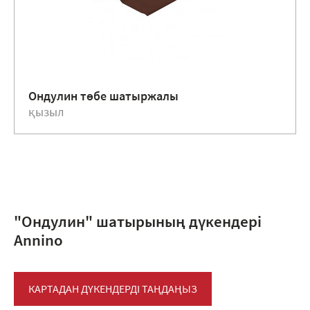
Ондулин төбе шатыржалы
қызыл
"Ондулин" шатырының дүкендері
Anninо
КАРТАДАН ДҮКЕНДЕРДІ ТАҢДАҢЫЗ