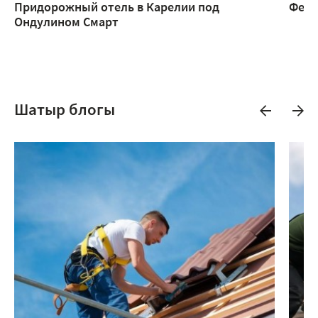
Придорожный отель в Карелии под
Ферм
Ондулином Смарт
Шатыр блогы