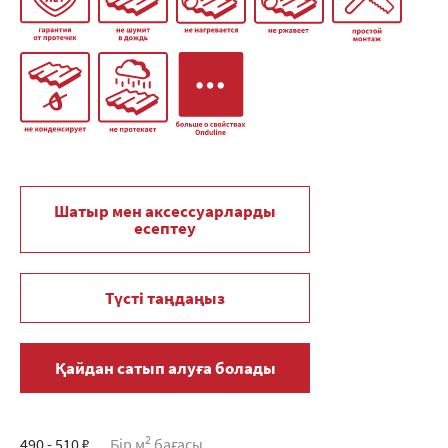
Шатыр мен аксессуарларды
есептеу
Түсті таңдаңыз
Қайдан сатып алуға болады
2
490 - 510 ₽
Бір м
бағасы