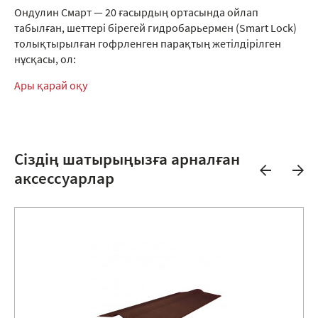
Ондулин Смарт — 20 ғасырдың ортасында ойлап
табылған, шеттері бірегей гидробарьермен (Smart Lock)
толықтырылған гофрленген парақтың жетілдірілген
нұсқасы, ол:
Ары қарай оқу
Сіздің шатырыңызға арналған
аксессуарлар