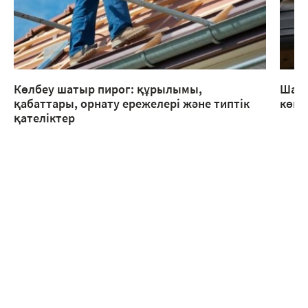
Көлбеу шатыр пирог: құрылымы,
Шаты
қабаттары, орнату ережелері және типтік
көме
қателіктер