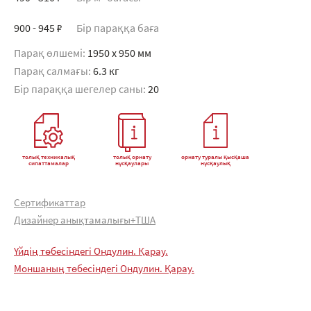
900 - 945 ₽
Бір параққа баға
Парақ өлшемі:
1950 x 950 мм
Парақ салмағы:
6.3 кг
Бір параққа шегелер саны:
20
толық техникалық
толық орнату
орнату туралы қысқаша
сипаттамалар
нұсқаулары
нұсқаулық
Сертификаттар
Дизайнер анықтамалығы+ТША
Үйдің төбесіндегі Ондулин. Қарау.
Моншаның төбесіндегі Ондулин. Қарау.