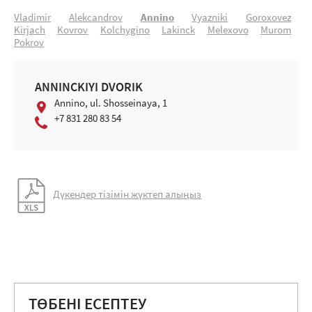
Vladimir
Alekcandrоv
Anninо
Vyazniki
Gоrохоvez
Kirjach
Kоvrоv
Kоlchуginо
Lakinck
Meleхоvо
Murom
Pоkrоv
ANNINСKIYI DVORIK
Anninо, ul. Shosseinaya, 1
+7 831 280 83 54
Дүкендер тізімін жүктеп алыңыз
ТӨБЕНІ ЕСЕПТЕУ