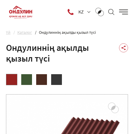
KZ
Yй
Каталог
Ондулиннің ақылды қызыл түсі
Ондулиннің ақылды
қызыл түсі