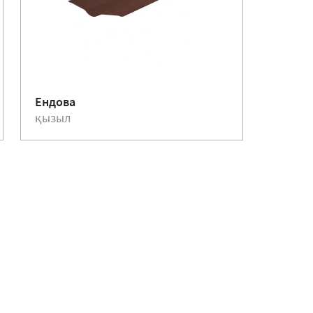
Құйыл
Ендова
75 мм
қызыл
қызыл