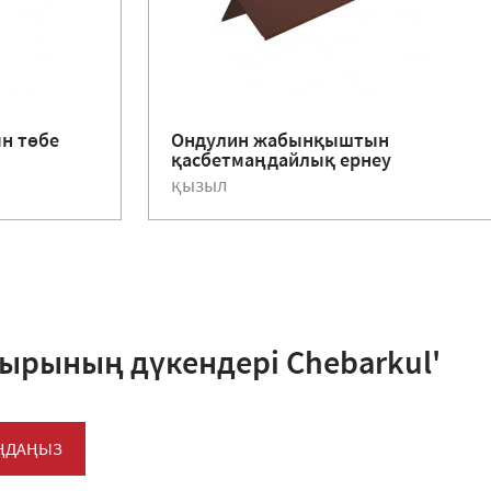
н төбе
Ондулин жабынқыштын
қасбетмаңдайлық ернеу
қызыл
ырының дүкендері Chebarkul'
АҢДАҢЫЗ