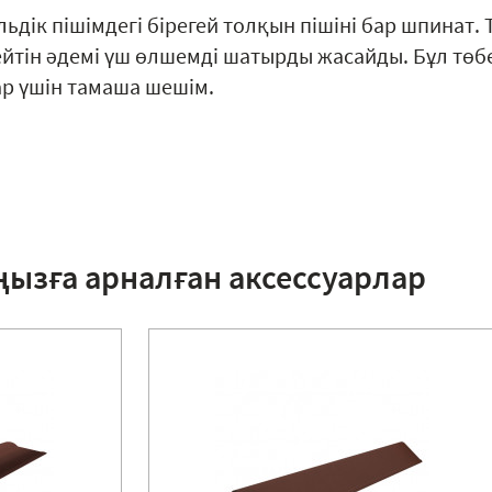
льдік пішімдегі бірегей толқын пішіні бар шпинат
йтін әдемі үш өлшемді шатырды жасайды. Бұл төбес
ар үшін тамаша шешім.
ңызға арналған аксессуарлар