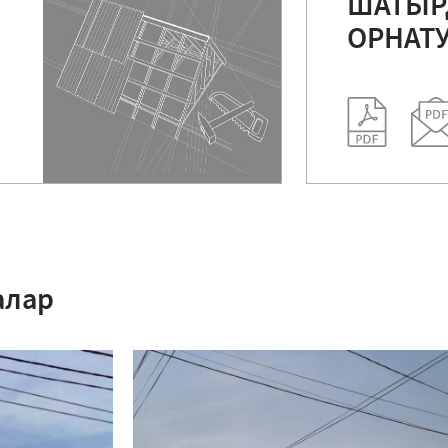
ШАТЫ
ОРНАТ
алар