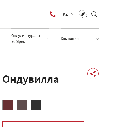
KZ
Ондулин туралы
Компания
көбірек
Ондувилла