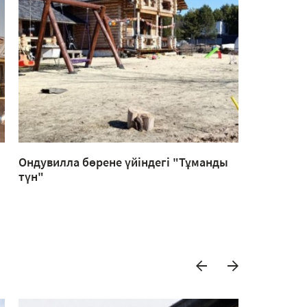
Ондувилла бөрене үйіндегі "Тұманды
Ондувилл
түн"
реңктерде