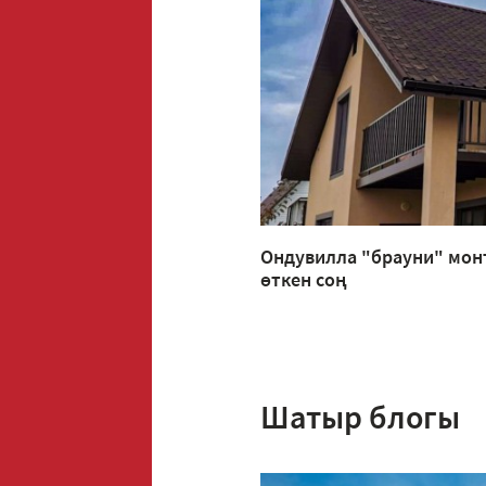
Ондувилла "брауни" мон
өткен соң
Шатыр блогы