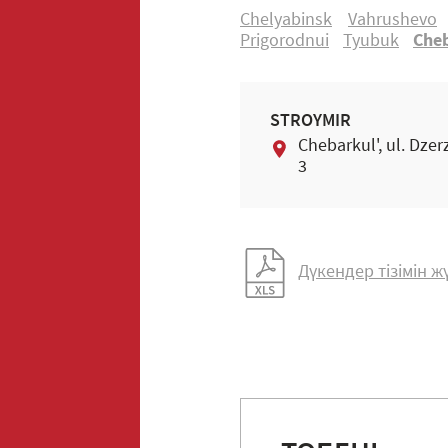
Chelyabinsk
Vahrushevo
Prigorodnui
Tyubuk
Cheb
STROYMIR
Chebarkul', ul. Dze
3
Дүкендер тізімін 