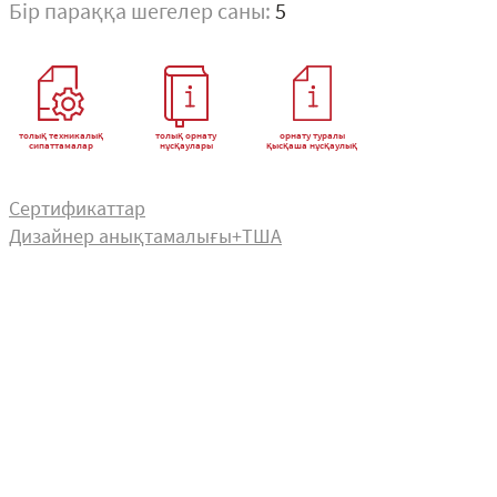
Бір параққа шегелер саны:
5
толық техникалық
толық орнату
орнату туралы
сипаттамалар
нұсқаулары
қысқаша нұсқаулық
Сертификаттар
Дизайнер анықтамалығы+ТША