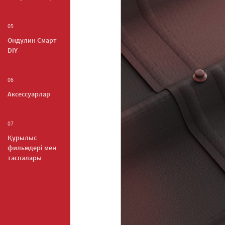
05
Ондулин Смарт
DIY
06
Аксессуарлар
07
Құрылыс
фильмдері мен
таспалары