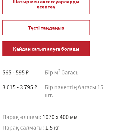
Шатыр мен аксессуарларды
есептеу
Түсті таңдаңыз
Қайдан сатып алуға болады
2
565 - 595 ₽
Бір м
бағасы
3 615 - 3 795 ₽
Бір пакеттің бағасы 15
шт.
Парақ өлшемі:
1070 x 400 мм
Парақ салмағы:
1.5 кг