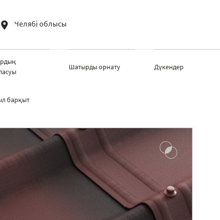
Челябі облысы
рдың
Шатырды орнату
Дүкендер
ласуы
ыл барқыт