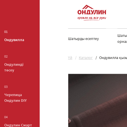
01
Шаты
Шатырды есептеу
Ондувилла
орна
02
Yй
Каталог
Ондувилла қыз
Ондулинді
төсеу
03
Черепица
Ондулин DIY
04
Ондулин Смарт