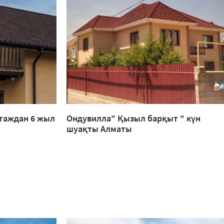
таждан 6 жыл
Ондувилла" Қызыл барқыт " күн
шуақты Алматы