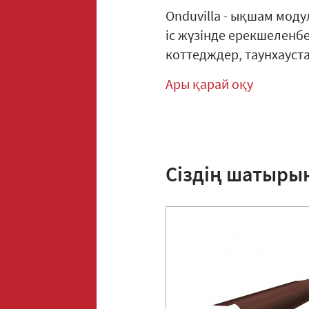
Onduvilla - ықшам моду
іс жүзінде ерекшеленбе
коттедждер, таунхауст
Ары қарай оқу
Сіздің шатыры