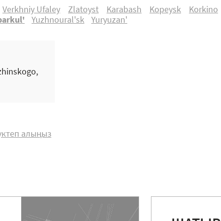
Verkhniy Ufaley
Zlatoyst
Karabash
Kopeysk
Korkino
arkul'
Yuzhnoural'sk
Yuryuzan'
rzhinskogo,
жүктеп алыңыз