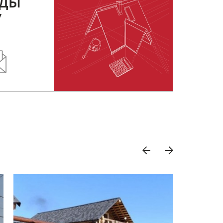
РДЫ
У