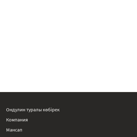
Ондулин туралы көбірек
Компания
Мансап