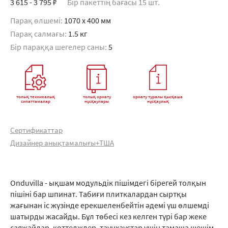
3 615 - 3 795 ₽
Бір пакеттің бағасы 15 шт.
Парақ өлшемі:
1070 x 400 мм
Парақ салмағы:
1.5 кг
Бір параққа шегелер саны:
5
толық техникалық
толық орнату
орнату туралы қысқаша
сипаттамалар
нұсқаулары
нұсқаулық
Сертификаттар
Дизайнер анықтамалығы+ТША
Onduvilla - ықшам модульдік пішімдегі бірегей толқын
пішіні бар шпинат. Табиғи плиткалардан сыртқы
жағынан іс жүзінде ерекшеленбейтін әдемі үш өлшемді
шатырды жасайды. Бұл төбесі кез келген түрі бар жеке