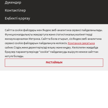
Дүкендер
Контактілер
Еңбекті қорғау
Ережелер
Сайтта cookie файлдары мен Яндекс веб-аналитика сервисі пайдаланылады.
Функционалдылықты жақсартуға және статистикалық мәліметтерді
8 800 511 91 82
жинауға арналған Метрика. Сайтта бола отырып, сіз Яндекс веб-аналитика
сервисі cookie файлдарын пайдалануға келісесіз.
Компания саясатына
info@onduline.ru
сәйкес Сіздің жеке деректеріңізді өлшеу және өңдеу. Келіспеген жағдайда
Ресей
Беларусь
Қазақстан
браузер параметрлерінде "cookie" пайдалануды өшіруге немесе сайттан
кетуге болады.
РАСТАЙМЫН
«Ондулин» кітапханасы
Компанияның дербес деректер саясаты
ⓒ Onduline 1998-2026 — шатыр шатырын өндіру және сату .
Сайтты жобалау
,
әзірлеу және қызмет көрсету, веб-интеграция
—
Techart
.