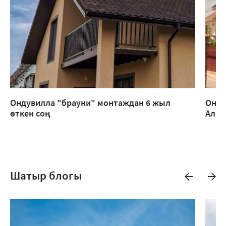
Ондувилла "брауни" монтаждан 6 жыл
Онду
өткен соң
Алм
Шатыр блогы