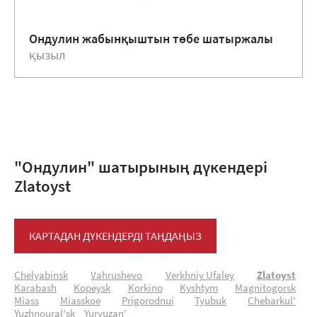
Ондулин жабынқыштын төбе шатыржалы
қызыл
"Ондулин" шатырының дүкендері
Zlatoyst
КАРТАДАН ДҮКЕНДЕРДІ ТАҢДАҢЫЗ
Chelyabinsk
Vahrushevo
Verkhniy Ufaley
Zlatoyst
Karabash
Kopeysk
Korkino
Kyshtym
Magnitogorsk
Miass
Miasskoe
Prigorodnui
Tyubuk
Chebarkul'
Yuzhnoural'sk
Yuryuzan'