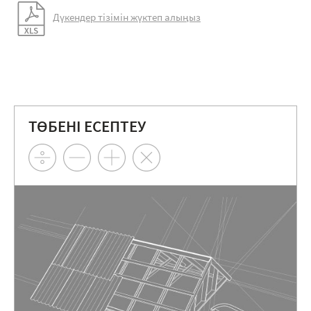
Дүкендер тізімін жүктеп алыңыз
ТӨБЕНІ ЕСЕПТЕУ