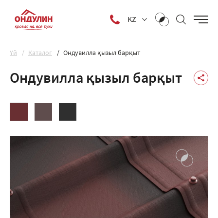
KZ
Yй
Каталог
Ондувилла қызыл барқыт
Ондувилла қызыл барқыт