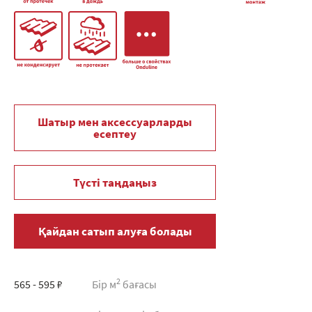
Шатыр мен аксессуарларды
есептеу
Түсті таңдаңыз
Қайдан сатып алуға болады
2
565 - 595 ₽
Бір м
бағасы