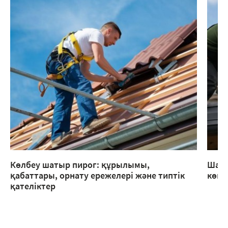
Көлбеу шатыр пирог: құрылымы,
Шаты
қабаттары, орнату ережелері және типтік
көме
қателіктер