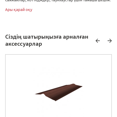
саяжайлар, коттедждер, таунхаустар үшін тамаша шешім.
Ары қарай оқу
Сіздің шатырыңызға арналған
аксессуарлар