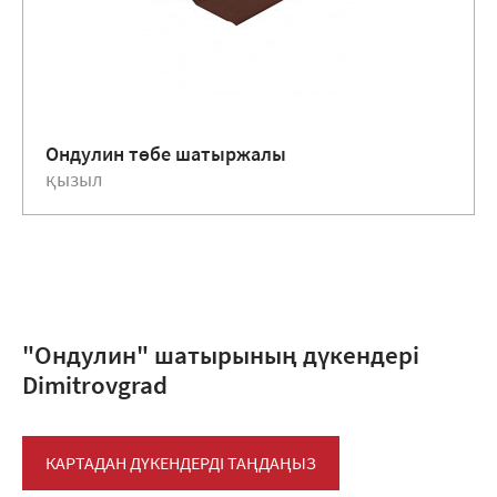
Ондулин төбе шатыржалы
қызыл
"Ондулин" шатырының дүкендері
Dimitrovgrad
КАРТАДАН ДҮКЕНДЕРДІ ТАҢДАҢЫЗ