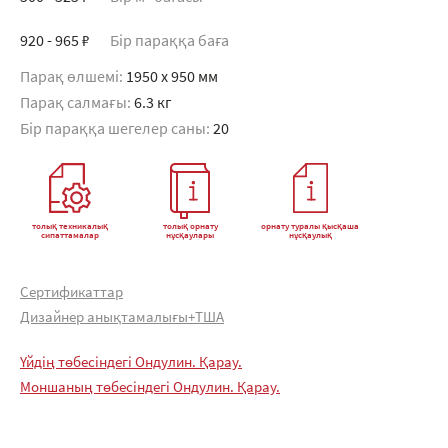
920 - 965 ₽
Бір параққа баға
Парақ өлшемі:
1950 x 950 мм
Парақ салмағы:
6.3 кг
Бір параққа шегелер саны:
20
толық техникалық
толық орнату
орнату туралы қысқаша
сипаттамалар
нұсқаулары
нұсқаулық
Сертификаттар
Дизайнер анықтамалығы+ТША
Үйдің төбесіндегі Ондулин. Қарау.
Моншаның төбесіндегі Ондулин. Қарау.