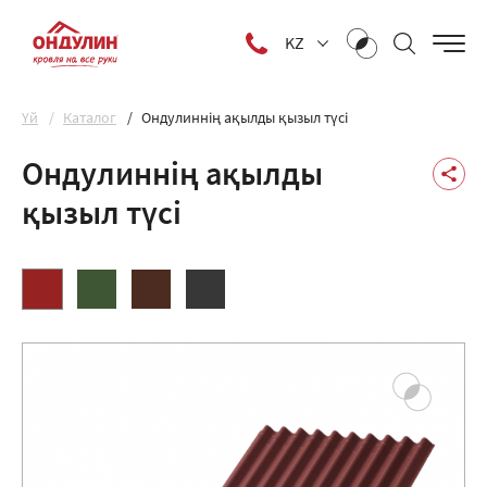
KZ
Yй
Каталог
Ондулиннің ақылды қызыл түсі
Ондулиннің ақылды
қызыл түсі