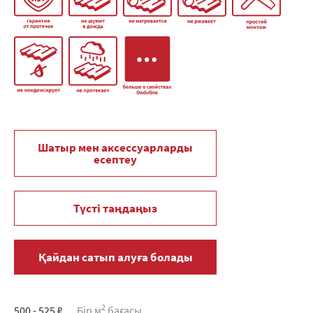
Шатыр мен аксессуарларды
есептеу
Түсті таңдаңыз
Қайдан сатып алуға болады
2
500 - 525 ₽
Бір м
бағасы