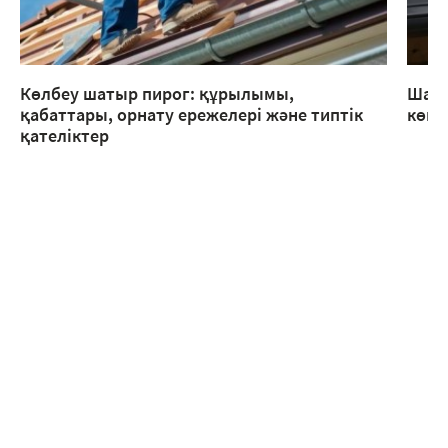
Көлбеу шатыр пирог: құрылымы,
Шаты
қабаттары, орнату ережелері және типтік
көме
қателіктер