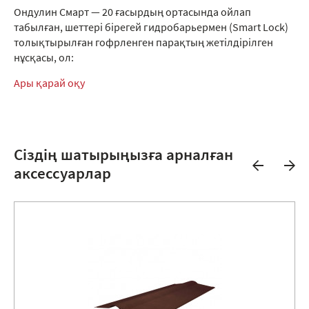
Ондулин Смарт — 20 ғасырдың ортасында ойлап
табылған, шеттері бірегей гидробарьермен (Smart Lock)
толықтырылған гофрленген парақтың жетілдірілген
нұсқасы, ол:
Ары қарай оқу
Сіздің шатырыңызға арналған
аксессуарлар