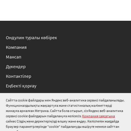
Ондулин туралы көбірек
Компания
Мансап
Дүкендер
Контактілер
Еңбекті қорғау
Ережелер
Сайтта cookie файлдары мен Яндекс веб-аналитика сервисі пайдаланылады.
Функционалдылықты жақсартуға және статистикалық мәліметтерді
8 800 511 91 82
жинауға арналған Метрика. Сайтта бола отырып, сіз Яндекс веб-аналитика
сервисі cookie файлдарын пайдалануға келісесіз.
Компания саясатына
info@onduline.ru
сәйкес Сіздің жеке деректеріңізді өлшеу және өңдеу. Келіспеген жағдайда
Ресей
Беларусь
Қазақстан
браузер параметрлерінде "cookie" пайдалануды өшіруге немесе сайттан