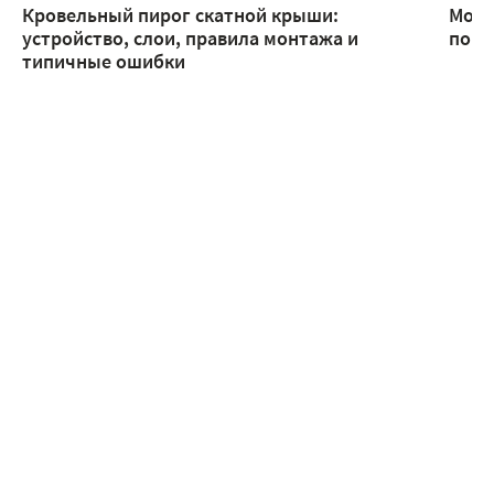
Кровельный пирог скатной крыши:
Монт
устройство, слои, правила монтажа и
помо
типичные ошибки