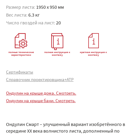
Размер листа:
1950 x 950 мм
Вес листа:
6.3 кг
Число гвоздей на лист:
20
полные технические
полная инструкция к
краткая инструкция к
характеристики
монтажу
монтажу
Сертификаты
Справочник проектировщика+АТР
Ондулин на крыше дома. Смотреть.
Ондулин на крыше бани. Смотреть.
Ондулин Смарт – улучшенный вариант изобретённого в
середине XX века волнистого листа, дополненный по