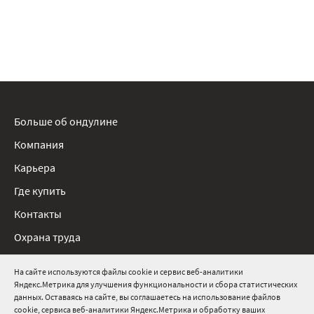
Больше об ондулине
Компания
Карьера
Где купить
Контакты
Охрана труда
Нормативные документы
На сайте используются файлы cookie и сервис веб-аналитики
Яндекс.Метрика для улучшения функциональности и сбора статистических
8 800 511 91 82
данных. Оставаясь на сайте, вы соглашаетесь на использование файлов
cookie, сервиса веб-аналитики Яндекс.Метрика и обработку ваших