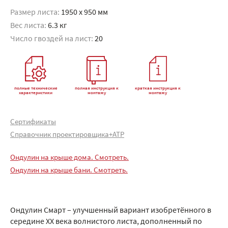
Размер листа:
1950 x 950 мм
Вес листа:
6.3 кг
Число гвоздей на лист:
20
полные технические
полная инструкция к
краткая инструкция к
характеристики
монтажу
монтажу
Сертификаты
Справочник проектировщика+АТР
Ондулин на крыше дома. Смотреть.
Ондулин на крыше бани. Смотреть.
Ондулин Смарт – улучшенный вариант изобретённого в
середине XX века волнистого листа, дополненный по