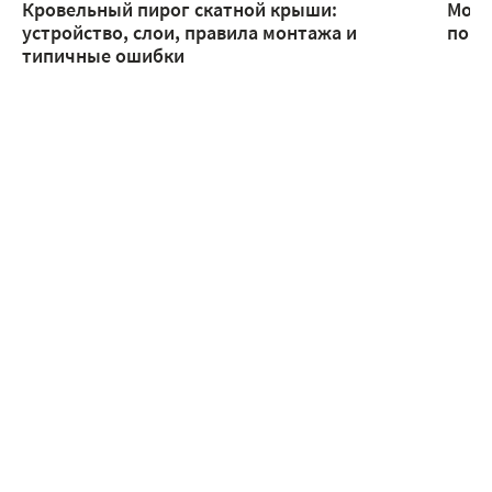
Кровельный пирог скатной крыши:
Монт
устройство, слои, правила монтажа и
помо
типичные ошибки