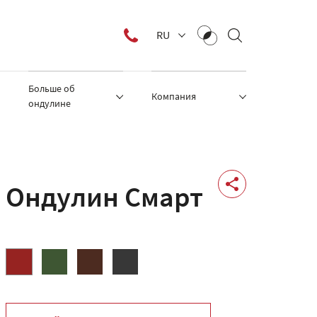
RU
Больше об
Компания
ондулине
Ондулин Смарт