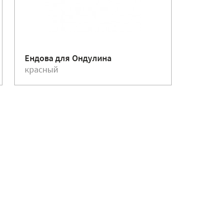
Ендова для Ондулина
Гвозди
красный
красн