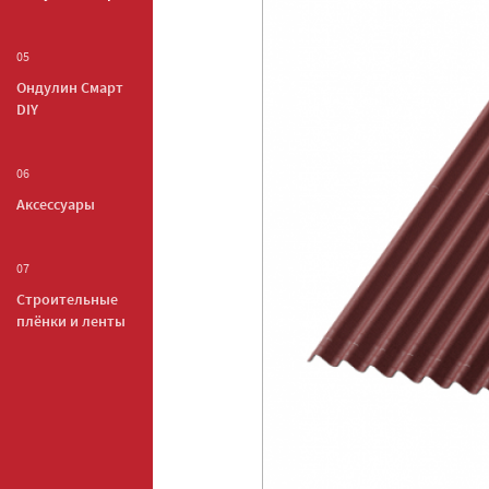
05
Ондулин Смарт
DIY
06
Аксессуары
07
Строительные
плёнки и ленты