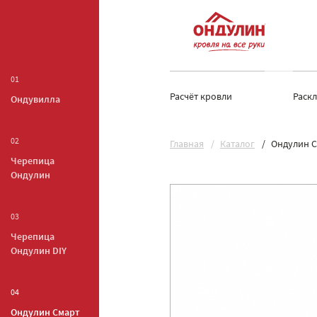
01
Расчёт кровли
Раск
Ондувилла
02
Главная
Каталог
Ондулин С
Черепица
Ондулин
03
Черепица
Ондулин DIY
04
Ондулин Смарт