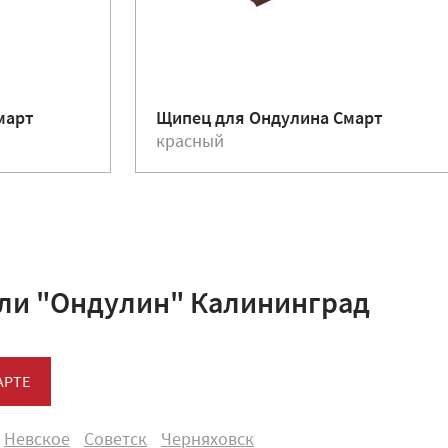
март
Щипец для Ондулина Смарт
красный
ли "Ондулин" Калининград
АРТЕ
Невское
Советск
Черняховск