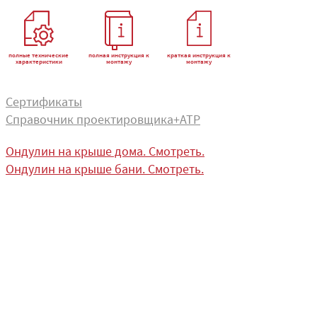
полные технические
полная инструкция к
краткая инструкция к
характеристики
монтажу
монтажу
Сертификаты
Справочник проектировщика+АТР
Ондулин на крыше дома. Смотреть.
Ондулин на крыше бани. Смотреть.