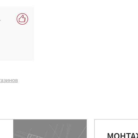
А
газинов
МОНТА