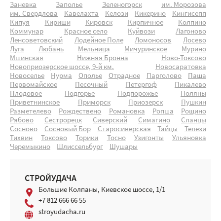
Заневка
Заполье
Зеленогорск
им. Морозова
им. Свердлова
Кавелахта
Келози
Кикерино
Кингисепп
Кипуя
Кириши
Кировск
Кирпичное
Колпино
Коммунар
Красное село
Куйвози
Лагоново
Ленсоветовский
Лодейное Поле
Ломоносов
Лосево
Луга
Любань
Мельница
Мичуринское
Мурино
Мшинская
Нижняя Бронна
Ново-Токсово
Новоприозерское шоссе, 9-й км.
Новосаратовка
Новоселье
Нурма
Ополье
Отрадное
Парголово
Паша
Первомайское
Песочный
Петергоф
Пикалево
Плодовое
Подгорье
Подпорожье
Поляны
Приветнинское
Приморск
Приозерск
Пушкин
Разметелево
Рождествено
Романовка
Ропша
Рощино
Рябово
Сестрорецк
Сиверский
Симагино
Сланцы
Сосново
Сосновый Бор
Старосиверская
Тайцы
Телези
Тихвин
Токсово
Торики
Тосно
Узигонты
Ульяновка
Черемыкино
Шлиссельбург
Шушары
СТРОЙУДАЧА
Большие Колпаны, Киевское шоссе, 1/1
+7 812 666 66 55
stroyudacha.ru