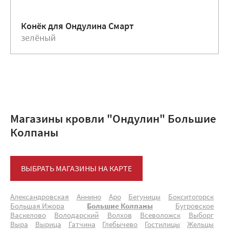
Конёк для Ондулина Смарт
зелёный
Магазины кровли "Ондулин" Большие
Колпаны
ВЫБРАТЬ МАГАЗИНЫ НА КАРТЕ
Александровская
Аннино
Аро
Бегуницы
Бокситогорск
Большая Ижора
Большие Колпаны
Бугровское
Васкелово
Володарский
Волхов
Всеволожск
Выборг
Выра
Вырица
Гатчина
Глебычево
Гостилицы
Жельцы