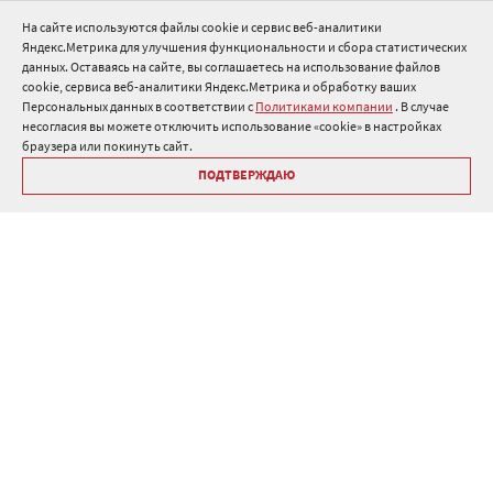
Нормативные документы
На сайте используются файлы cookie и сервис веб-аналитики
Яндекс.Метрика для улучшения функциональности и сбора статистических
8 800 511 91 82
данных. Оставаясь на сайте, вы соглашаетесь на использование файлов
cookie, сервиса веб-аналитики Яндекс.Метрика и обработку ваших
info@onduline.ru
Персональных данных в соответствии с
Политиками компании
. В случае
Россия
Беларусь
Казахстан
несогласия вы можете отключить использование «cookie» в настройках
браузера или покинуть сайт.
ПОДТВЕРЖДАЮ
Библиотека «Ондулин»
Политики компании о персональных данных
Гарантия на кровельные материалы Ондулин
Антикоррупционная политика
Политика в области управления цепочкой поставок
Политика в области промышленной безопасности
ⓒ Onduline 1998-2026 — производство и продажа кровли для
крыши .