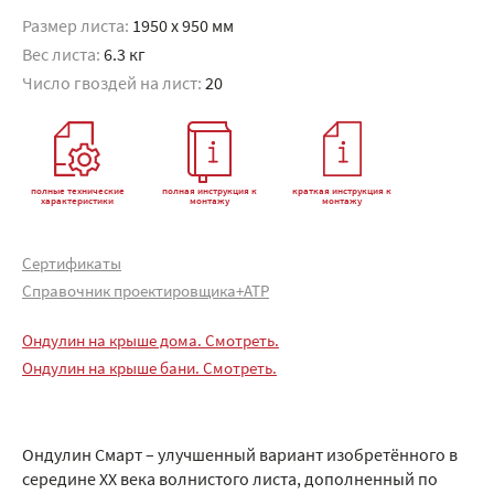
Размер листа:
1950 x 950 мм
Вес листа:
6.3 кг
Число гвоздей на лист:
20
полные технические
полная инструкция к
краткая инструкция к
характеристики
монтажу
монтажу
Сертификаты
Справочник проектировщика+АТР
Ондулин на крыше дома. Смотреть.
Ондулин на крыше бани. Смотреть.
Ондулин Смарт – улучшенный вариант изобретённого в
середине XX века волнистого листа, дополненный по