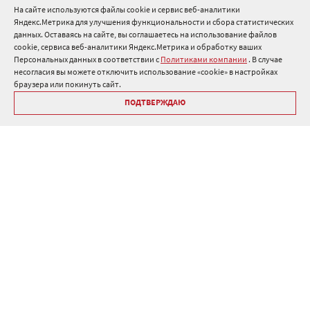
На сайте используются файлы cookie и сервис веб-аналитики
Яндекс.Метрика для улучшения функциональности и сбора статистических
8 800 511 91 82
данных. Оставаясь на сайте, вы соглашаетесь на использование файлов
cookie, сервиса веб-аналитики Яндекс.Метрика и обработку ваших
info@onduline.ru
Персональных данных в соответствии с
Политиками компании
. В случае
Россия
Беларусь
Казахстан
несогласия вы можете отключить использование «cookie» в настройках
браузера или покинуть сайт.
ПОДТВЕРЖДАЮ
Библиотека «Ондулин»
Политики компании о персональных данных
Гарантия на кровельные материалы Ондулин
Антикоррупционная политика
Политика в области управления цепочкой поставок
Политика в области промышленной безопасности
ⓒ Onduline 1998-2026 — производство и продажа кровли для
крыши .
Дизайн
,
разработка и сопровождение сайта, веб-интеграция
—