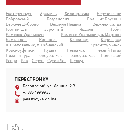
Екатеринбург
Арамиль
Белоярский
Березовский
Бобровский
Богданович
Большие Брусяны
Верхнее Дуброво
Верхняя Пышма
Верхняя Салда
Горный щит
Заречный
Ивдель
Ирбит
Каменск-Уральский
Каменск-Уральский, п. Мартюш
Камышлов
Карпинск
Качканар
Кировград
КП Заповедник, п. Габиевский
Краснотурьинск
Красноуфимск
Кушва
Невьянск
Нижний Тагил
Нижняя Тура
Новоуральск
Первоуральск
Полевской
Ревда
Реж
Серов
Сухой Лог
Щелкун
ПЕРЕСТРОЙКА
Белоярский, ул. Ленина, 2 В
+7 385 499 99 25
perestroyka.online