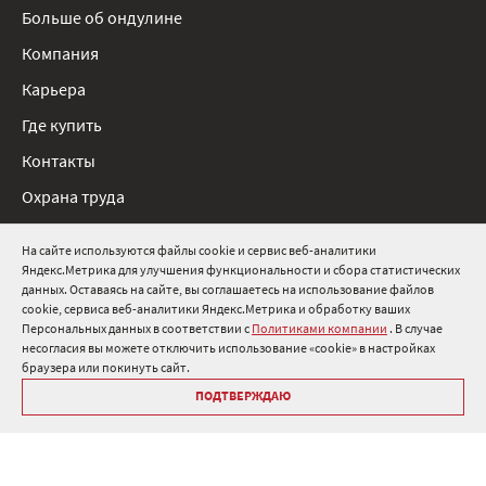
Больше об ондулине
Компания
Карьера
Где купить
Контакты
Охрана труда
Нормативные документы
На сайте используются файлы cookie и сервис веб-аналитики
Яндекс.Метрика для улучшения функциональности и сбора статистических
8 800 511 91 82
данных. Оставаясь на сайте, вы соглашаетесь на использование файлов
cookie, сервиса веб-аналитики Яндекс.Метрика и обработку ваших
info@onduline.ru
Персональных данных в соответствии с
Политиками компании
. В случае
Россия
Беларусь
Казахстан
несогласия вы можете отключить использование «cookie» в настройках
браузера или покинуть сайт.
ПОДТВЕРЖДАЮ
Библиотека «Ондулин»
Политики компании о персональных данных