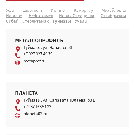
Уфа
Дюртюли
Иглино
Кумертау
Михайловка
Нагаево
Нефтекамск
Новая Отрадовка
Октябрьский
Сибай
Стерлитамак
Туймазы
Учалы
МЕТАЛЛОПРОФИЛЬ
Туймазы, ул. Чапаева, 81
+7 927 927 49 79
metaprof.ru
ПЛАНЕТА
Туймазы, ул. Салавата Юлаева, 83 Б
+7 937 163 51 23
planeta02.ru