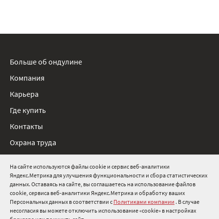
Больше об ондулине
Компания
Карьера
Где купить
Контакты
Охрана труда
Нормативные документы
На сайте используются файлы cookie и сервис веб-аналитики
Яндекс.Метрика для улучшения функциональности и сбора статистических
8 800 511 91 82
данных. Оставаясь на сайте, вы соглашаетесь на использование файлов
cookie, сервиса веб-аналитики Яндекс.Метрика и обработку ваших
info@onduline.ru
Персональных данных в соответствии с
Политиками компании
. В случае
Россия
Беларусь
Казахстан
несогласия вы можете отключить использование «cookie» в настройках