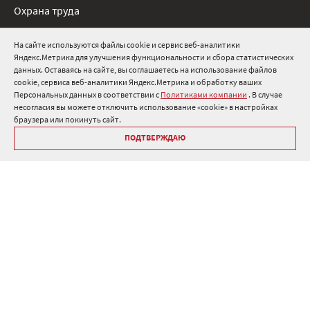
Охрана труда
Нормативные документы
На сайте используются файлы cookie и сервис веб-аналитики
Яндекс.Метрика для улучшения функциональности и сбора статистических
8 800 511 91 82
данных. Оставаясь на сайте, вы соглашаетесь на использование файлов
cookie, сервиса веб-аналитики Яндекс.Метрика и обработку ваших
info@onduline.ru
Персональных данных в соответствии с
Политиками компании
. В случае
Россия
Беларусь
Казахстан
несогласия вы можете отключить использование «cookie» в настройках
браузера или покинуть сайт.
ПОДТВЕРЖДАЮ
Библиотека «Ондулин»
Политики компании о персональных данных
Гарантия на кровельные материалы Ондулин
Антикоррупционная политика
Политика в области управления цепочкой поставок
Политика в области промышленной безопасности