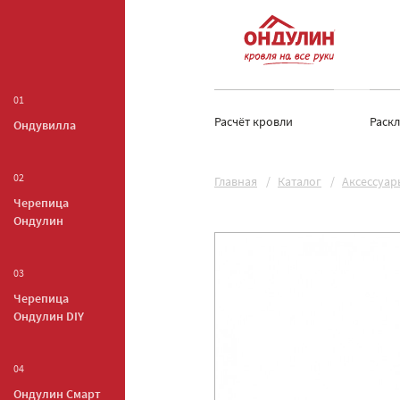
01
Расчёт кровли
Раск
Ондувилла
02
Главная
Каталог
Аксессуар
Черепица
Ондулин
03
Черепица
Ондулин DIY
04
Ондулин Смарт