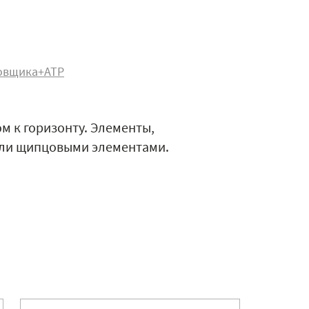
овщика+АТР
м к горизонту. Элементы,
ли щипцовыми элементами.