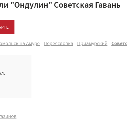
ли "Ондулин" Советская Гавань
АРТЕ
омольск на Амуре
Переясловка
Приамурский
Советс
ул.
газинов