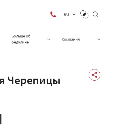
RU
Больше об
Компания
ондулине
я Черепицы