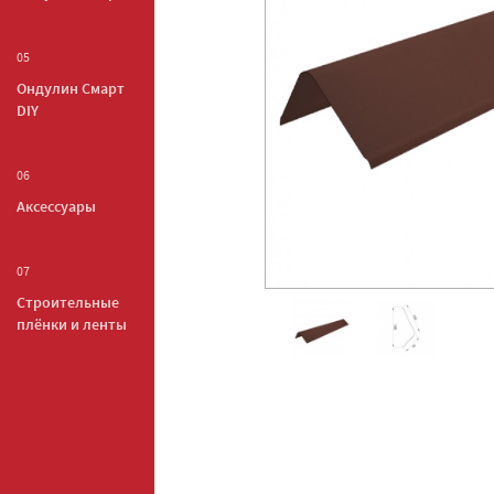
05
Ондулин Смарт
DIY
06
Аксессуары
07
Строительные
плёнки и ленты