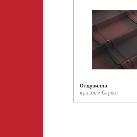
Ондувилла
красный бархат