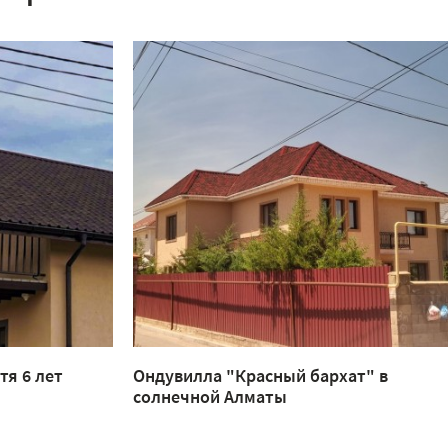
тя 6 лет
Ондувилла "Красный бархат" в
солнечной Алматы