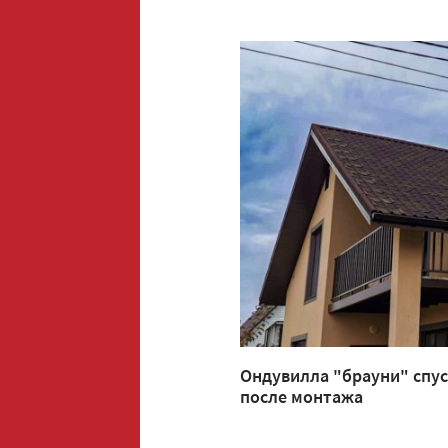
Ондувилла "брауни" спус
после монтажа