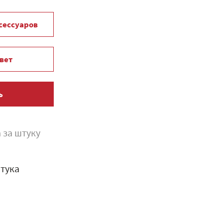
ксессуаров
вет
ь
 за штуку
тука