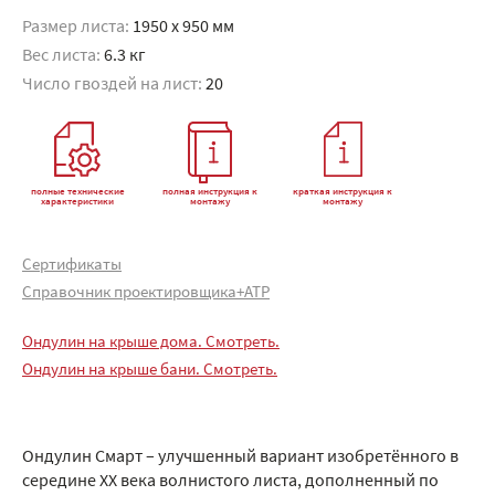
Размер листа:
1950 x 950 мм
Вес листа:
6.3 кг
Число гвоздей на лист:
20
полные технические
полная инструкция к
краткая инструкция к
характеристики
монтажу
монтажу
Сертификаты
Справочник проектировщика+АТР
Ондулин на крыше дома. Смотреть.
Ондулин на крыше бани. Смотреть.
Ондулин Смарт – улучшенный вариант изобретённого в
середине XX века волнистого листа, дополненный по