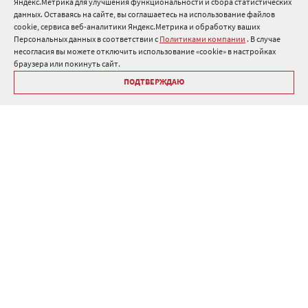
Яндекс.Метрика для улучшения функциональности и сбора статистических
8 800 511 91 82
данных. Оставаясь на сайте, вы соглашаетесь на использование файлов
cookie, сервиса веб-аналитики Яндекс.Метрика и обработку ваших
info@onduline.ru
Персональных данных в соответствии с
Политиками компании
. В случае
Россия
Беларусь
Казахстан
несогласия вы можете отключить использование «cookie» в настройках
браузера или покинуть сайт.
ПОДТВЕРЖДАЮ
Библиотека «Ондулин»
Политики компании о персональных данных
Гарантия на кровельные материалы Ондулин
Антикоррупционная политика
Политика в области управления цепочкой поставок
Политика в области промышленной безопасности
ⓒ Onduline 1998-2026 — производство и продажа кровли для
крыши .
Дизайн
,
разработка и сопровождение сайта, веб-интеграция
—
Текарт
.