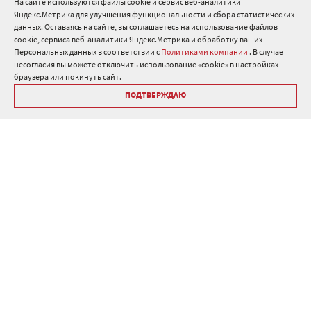
На сайте используются файлы cookie и сервис веб-аналитики
Яндекс.Метрика для улучшения функциональности и сбора статистических
8 800 511 91 82
данных. Оставаясь на сайте, вы соглашаетесь на использование файлов
cookie, сервиса веб-аналитики Яндекс.Метрика и обработку ваших
info@onduline.ru
Персональных данных в соответствии с
Политиками компании
. В случае
Россия
Беларусь
Казахстан
несогласия вы можете отключить использование «cookie» в настройках
браузера или покинуть сайт.
ПОДТВЕРЖДАЮ
Библиотека «Ондулин»
Политики компании о персональных данных
Гарантия на кровельные материалы Ондулин
Антикоррупционная политика
Политика в области управления цепочкой поставок
Политика в области промышленной безопасности
ⓒ Onduline 1998-2026 — производство и продажа кровли для
крыши .
Дизайн
,
разработка и сопровождение сайта, веб-интеграция
—
Текарт
.