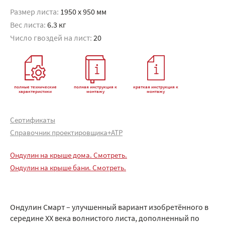
Размер листа:
1950 x 950 мм
Вес листа:
6.3 кг
Число гвоздей на лист:
20
полные технические
полная инструкция к
краткая инструкция к
характеристики
монтажу
монтажу
Сертификаты
Справочник проектировщика+АТР
Ондулин на крыше дома. Смотреть.
Ондулин на крыше бани. Смотреть.
Ондулин Смарт – улучшенный вариант изобретённого в
середине XX века волнистого листа, дополненный по