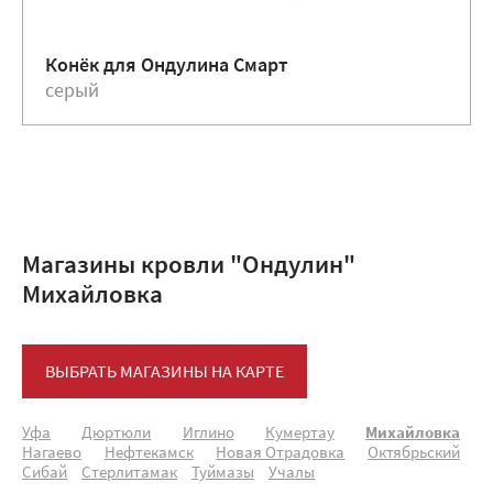
Конёк для Ондулина Смарт
серый
Магазины кровли "Ондулин"
Михайловка
ВЫБРАТЬ МАГАЗИНЫ НА КАРТЕ
Уфа
Дюртюли
Иглино
Кумертау
Михайловка
Нагаево
Нефтекамск
Новая Отрадовка
Октябрьский
Сибай
Стерлитамак
Туймазы
Учалы