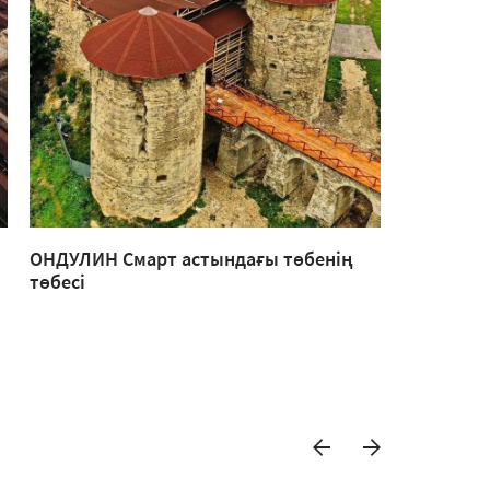
ОНДУЛИН Смарт астындағы төбенің
Шоколад 
төбесі
кездесуле
жасалған 