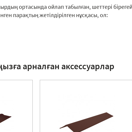
сырдың ортасында ойлап табылған, шеттері біреге
ген парақтың жетілдірілген нұсқасы, ол:
ңызға арналған аксессуарлар