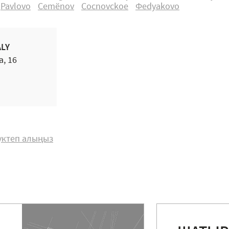
Pavlovo
Cemёnоv
Cоcnоvckоe
Фedyakоvо
ALY
a, 16
жүктеп алыңыз