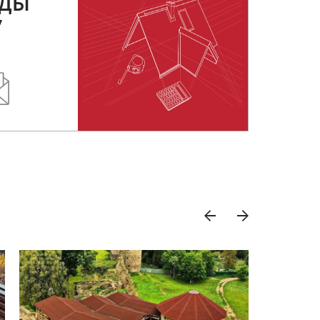
РДЫ
У