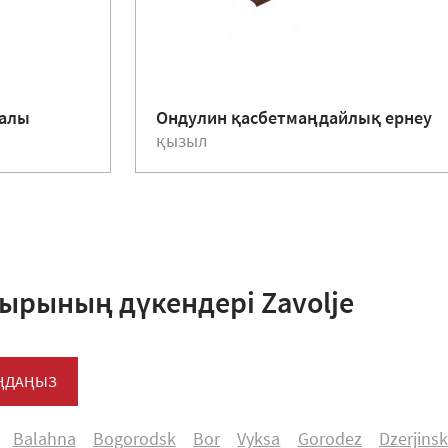
жалы
Ондулин қасбетмаңдайлық ернеу
қызыл
ырының дүкендері Zavоlje
АҢДАҢЫЗ
Balahna
Bogorodsk
Bоr
Vyksa
Gоrоdez
Dzerjinsk