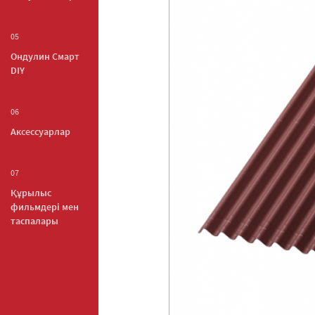
05
Ондулин Смарт
DIY
06
Аксессуарлар
07
Құрылыс
фильмдері мен
таспалары