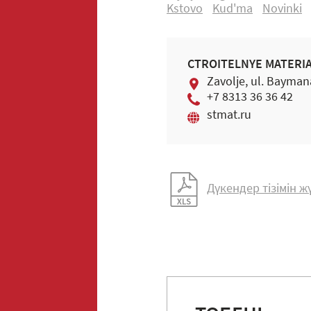
Kstovo
Kud'ma
Nоvinki
СTROITELNYE MATERI
Zavоlje, ul. Bayman
+7 8313 36 36 42
stmat.ru
Дүкендер тізімін 