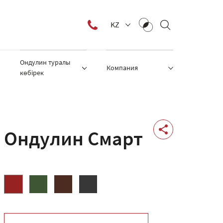
KZ
Ондулин туралы
Компания
көбірек
Ондулин Смарт