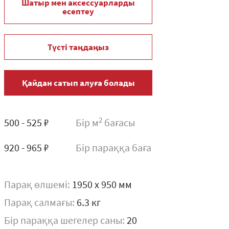
Шатыр мен аксессуарларды
есептеу
Түсті таңдаңыз
Қайдан сатып алуға болады
2
500 - 525 ₽
Бір м
бағасы
920 - 965 ₽
Бір параққа баға
Парақ өлшемі:
1950 x 950 мм
Парақ салмағы:
6.3 кг
Бір параққа шегелер саны:
20