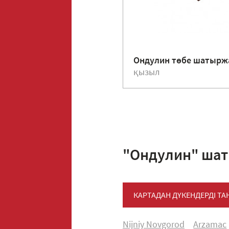
Ондулин төбе шатыр
қызыл
"Ондулин" шат
КАРТАДАН ДҮКЕНДЕРДІ Т
Nijniy Novgorod
Arzamac