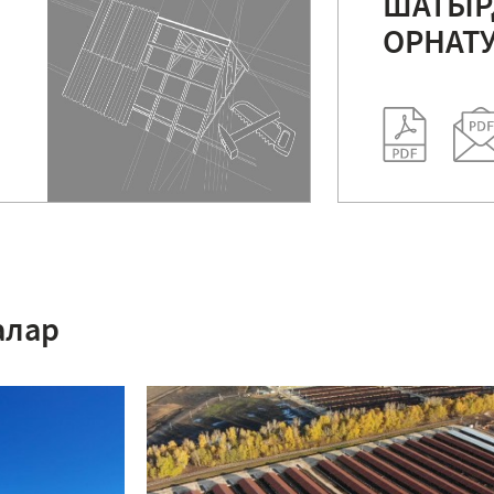
ШАТЫ
ОРНАТ
алар