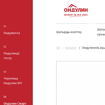
01
Шаты
Шатырды есептеу
Ондувилла
орна
02
Yй
Каталог
Ондулиннің ақы
Ондулинді
төсеу
03
Черепица
Ондулин DIY
04
Ондулин Смарт