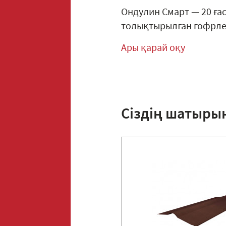
Ондулин Смарт — 20 ға
толықтырылған гофрлен
Ары қарай оқу
Сіздің шатыры