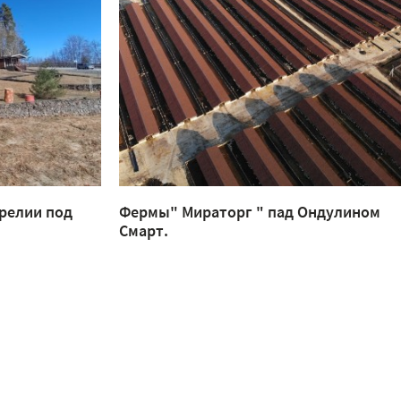
релии под
Фермы" Мираторг " пад Ондулином
Смарт.