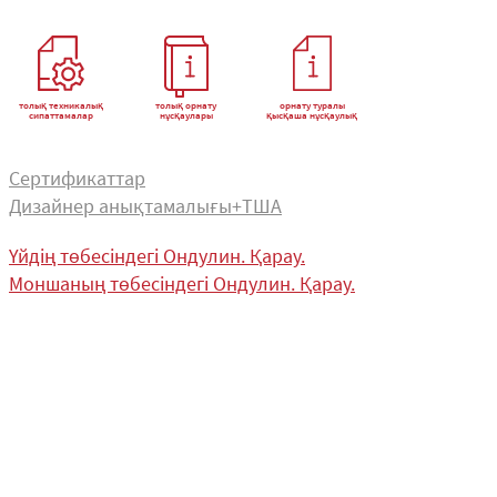
толық техникалық
толық орнату
орнату туралы
сипаттамалар
нұсқаулары
қысқаша нұсқаулық
Сертификаттар
Дизайнер анықтамалығы+ТША
Үйдің төбесіндегі Ондулин. Қарау.
Моншаның төбесіндегі Ондулин. Қарау.