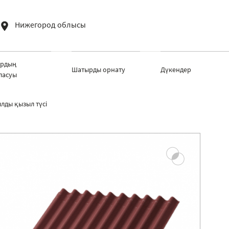
Нижегород облысы
рдың
Шатырды орнату
Дүкендер
ласуы
лды қызыл түсі