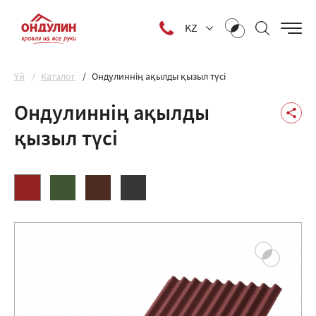
KZ
Yй
Каталог
Ондулиннің ақылды қызыл түсі
Ондулиннің ақылды
қызыл түсі