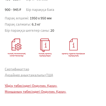
900 - 945 ₽
Бір параққа баға
Парақ өлшемі:
1950 x 950 мм
Парақ салмағы:
6.3 кг
Бір параққа шегелер саны:
20
толық техникалық
толық орнату
орнату туралы қысқаша
сипаттамалар
нұсқаулары
нұсқаулық
Сертификаттар
Дизайнер анықтамалығы+ТША
Үйдің төбесіндегі Ондулин. Қарау.
Моншаның төбесіндегі Ондулин. Қарау.