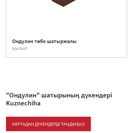
Ондулин төбе шатыржалы
қызыл
"Ондулин" шатырының дүкендері
Kuznechiha
КАРТАДАН ДҮКЕНДЕРДІ ТАҢДАҢЫЗ