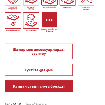
Шатыр мен аксессуарларды
есептеу
Түсті таңдаңыз
Қайдан сатып алуға болады
2
490 - 510 ₽
Бір м
бағасы