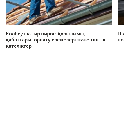
Көлбеу шатыр пирог: құрылымы,
Шаты
қабаттары, орнату ережелері және типтік
көме
қателіктер