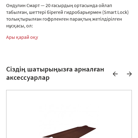
Ондулин Смарт — 20 ғасырдың ортасында ойлап
табылған, шеттері бірегей гидробарьермен (Smart Lock)
толықтырылған гофрленген парақтың жетілдірілген
нұсқасы, ол:
Ары қарай оқу
Сіздің шатырыңызға арналған
аксессуарлар