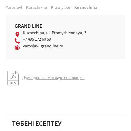
Yaroslavl
Karachikha
Krasny bor
Kuznechiha
GRAND LINE
Kuznechiha, ul. Promyshlennaya, 3
+7 495 172 60 59
yaroslavl.grandline.ru
Дүкендер тізімін жүктеп алыңыз
ТӨБЕНІ ЕСЕПТЕУ