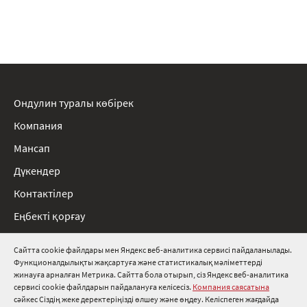
Ондулин туралы көбірек
Компания
Мансап
Дүкендер
Контактілер
Еңбекті қорғау
Ережелер
Сайтта cookie файлдары мен Яндекс веб-аналитика сервисі пайдаланылады.
Функционалдылықты жақсартуға және статистикалық мәліметтерді
8 800 511 91 82
жинауға арналған Метрика. Сайтта бола отырып, сіз Яндекс веб-аналитика
сервисі cookie файлдарын пайдалануға келісесіз.
Компания саясатына
info@onduline.ru
сәйкес Сіздің жеке деректеріңізді өлшеу және өңдеу. Келіспеген жағдайда