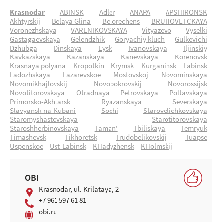
Krasnodar
ABINSK
Adler
ANAPA
APSHIRONSK
Akhtyrskij
Belaya Glina
Belorechens
BRUHOVETCKAYA
Voronezhskaya
VARENIKOVSKAYA
Vityazevo
Vyselki
Gastagaevskaya
Gelendzhik
Goryachiy kluch
Gulkevichi
Dzhubga
Dinskaya
Eysk
Ivanovskaya
Iljinskiy
Kavkazskaya
Kazanskaya
Kanevskaya
Korenovsk
Krasnaya polyana
Kropotkin
Krymsk
Kurganinsk
Labinsk
Ladozhskaya
Lazarevskoe
Mostovskoj
Novominskaya
Novomikhajlovskij
Novopokrovskij
Novorossijsk
Novotitorovskaya
Otradnaya
Petrovskaya
Poltavskaya
Primorsko-Akhtarsk
Ryazanskaya
Severskaya
Slavyansk-na-Kubani
Sochi
Starovelichkovskaya
Staromyshastovskaya
Starotitorovskaya
Staroshherbinovskaya
Taman'
Tbiliskaya
Temryuk
Timashevsk
Tikhoretsk
Trudobelikovskij
Tuapse
Uspenskoe
Ust-Labinsk
KHadyzhensk
KHolmskij
OBI
Krasnodar, ul. Krilataya, 2
+7 961 597 61 81
obi.ru