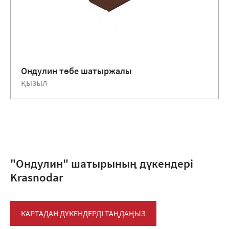
Ондулин төбе шатыржалы
қызыл
"Ондулин" шатырының дүкендері
Krasnodar
КАРТАДАН ДҮКЕНДЕРДІ ТАҢДАҢЫЗ