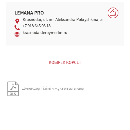
LEMANA PRO
Krasnodar, ul. im. Aleksandra Pokryshkina, 5
+7 918 645 03 18
krasnodar.leroymerlin.ru
КӨБІРЕК КӨРСЕТ
Дүкендер тізімін жүктеп алыңыз