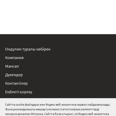
Ондулин туралы көбірек
Компания
Мансап
Дүкендер
Контактілер
Еңбекті қорғау
Ережелер
Сайтта cookie файлдары мен Яндекс веб-аналитика сервисі пайдаланылады.
Функционалдылықты жақсартуға және статистикалық мәліметтерді
8 800 511 91 82
жинауға арналған Метрика. Сайтта бола отырып, сіз Яндекс веб-аналитика