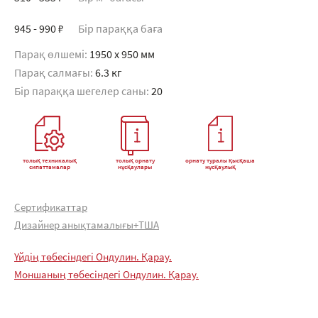
945 - 990 ₽
Бір параққа баға
Парақ өлшемі:
1950 x 950 мм
Парақ салмағы:
6.3 кг
Бір параққа шегелер саны:
20
толық техникалық
толық орнату
орнату туралы қысқаша
сипаттамалар
нұсқаулары
нұсқаулық
Сертификаттар
Дизайнер анықтамалығы+ТША
Үйдің төбесіндегі Ондулин. Қарау.
Моншаның төбесіндегі Ондулин. Қарау.