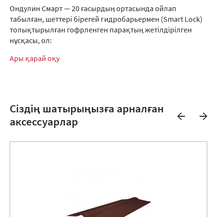
Ондулин Смарт — 20 ғасырдың ортасында ойлап
табылған, шеттері бірегей гидробарьермен (Smart Lock)
толықтырылған гофрленген парақтың жетілдірілген
нұсқасы, ол:
Ары қарай оқу
Сіздің шатырыңызға арналған
аксессуарлар