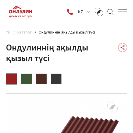
KZ
Yй
Каталог
Ондулиннің ақылды қызыл түсі
Ондулиннің ақылды
қызыл түсі