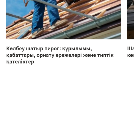
Көлбеу шатыр пирог: құрылымы,
Шаты
қабаттары, орнату ережелері және типтік
көме
қателіктер