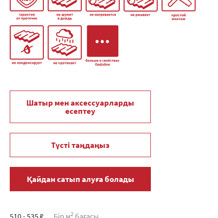
Шатыр мен аксессуарларды
есептеу
Түсті таңдаңыз
Қайдан сатып алуға болады
2
510 - 535 ₽
Бір м
бағасы