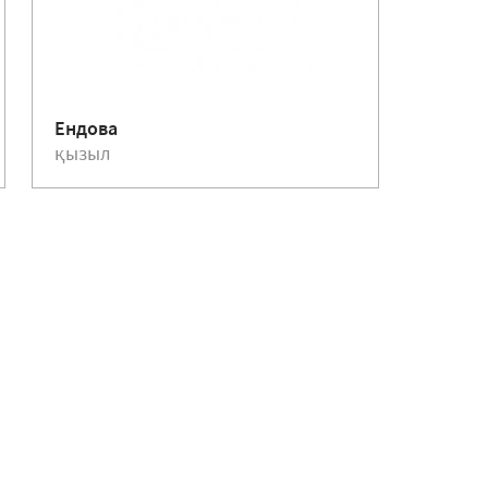
Құйыл
Ендова
75 мм
қызыл
қызыл