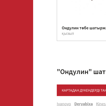
Ондулин төбе шатыр
қызыл
"Ондулин" шат
КАРТАДАН ДҮКЕНДЕРДІ Т
Ivanovo
Deryabiхa
Kine