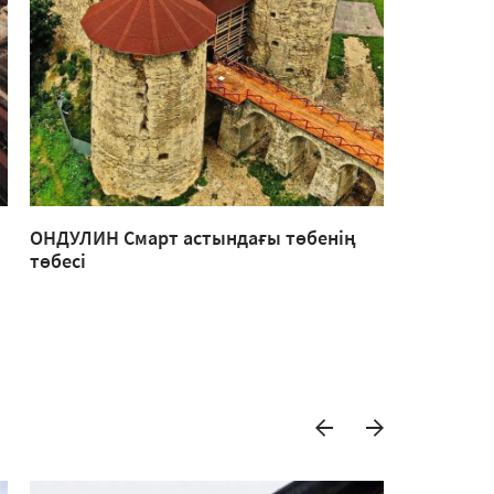
ОНДУЛИН Смарт астындағы төбенің
Шоколад 
төбесі
кездесуле
жасалған 