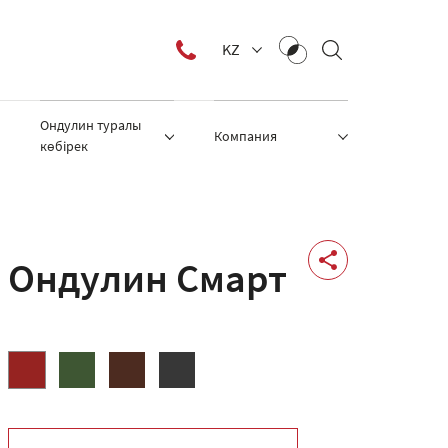
KZ
Ондулин туралы
Компания
көбірек
Ондулин Смарт