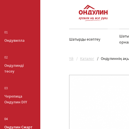
01
Шаты
Шатырды есептеу
Ондувилла
орна
02
Yй
Каталог
Ондулиннің ақы
Ондулинді
төсеу
03
Черепица
Ондулин DIY
04
Ондулин Смарт