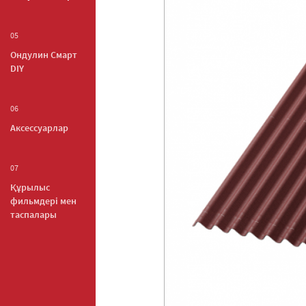
05
Ондулин Смарт
DIY
06
Аксессуарлар
07
Құрылыс
фильмдері мен
таспалары