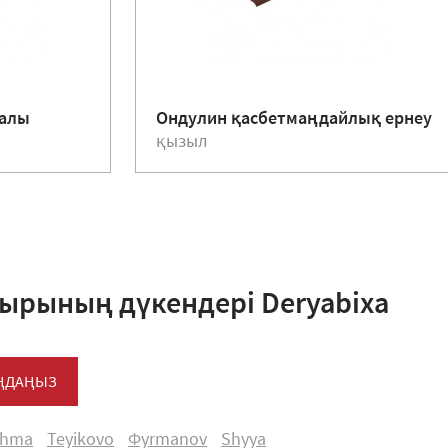
жалы
Ондулин қасбетмаңдайлық ернеу
қызыл
ырының дүкендері Deryabiхa
АҢДАҢЫЗ
shma
Teyikоvо
Фуrmanоv
Shуya