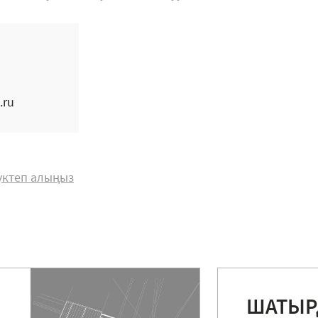
.ru
жүктеп алыңыз
ШАТЫ