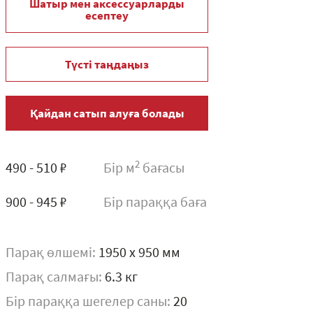
Шатыр мен аксессуарларды
есептеу
Түсті таңдаңыз
Қайдан сатып алуға болады
2
490 - 510 ₽
Бір м
бағасы
900 - 945 ₽
Бір параққа баға
Парақ өлшемі:
1950 x 950 мм
Парақ салмағы:
6.3 кг
Бір параққа шегелер саны:
20