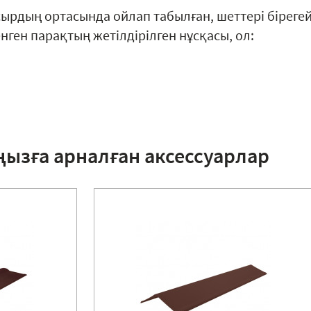
сырдың ортасында ойлап табылған, шеттері біреге
ген парақтың жетілдірілген нұсқасы, ол:
ңызға арналған аксессуарлар