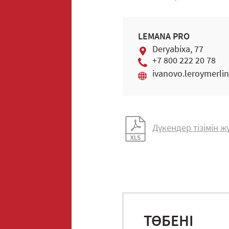
LEMANA PRO
Deryabiхa, 77
+7 800 222 20 78
ivanovo.leroymerlin
Дүкендер тізімін 
ТӨБЕНІ