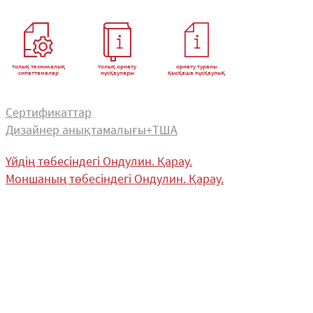
толық техникалық
толық орнату
орнату туралы
сипаттамалар
нұсқаулары
қысқаша нұсқаулық
Сертификаттар
Дизайнер анықтамалығы+ТША
Үйдің төбесіндегі Ондулин. Қарау.
Моншаның төбесіндегі Ондулин. Қарау.