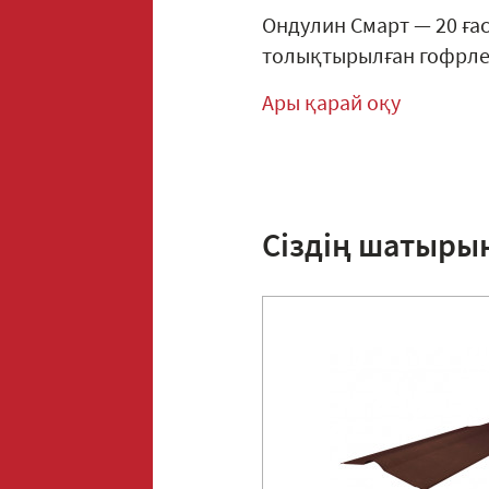
Ондулин Смарт — 20 ға
толықтырылған гофрлен
Ары қарай оқу
Сіздің шатыры