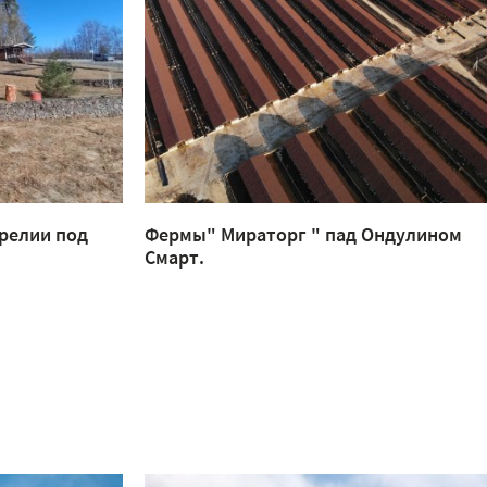
релии под
Фермы" Мираторг " пад Ондулином
Смарт.