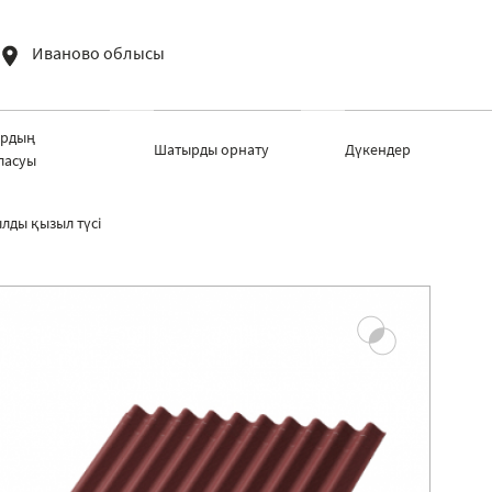
Иваново облысы
рдың
Шатырды орнату
Дүкендер
ласуы
лды қызыл түсі