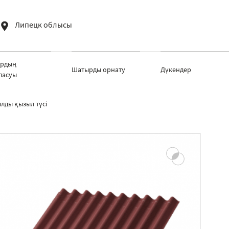
Липецк облысы
рдың
Шатырды орнату
Дүкендер
ласуы
лды қызыл түсі