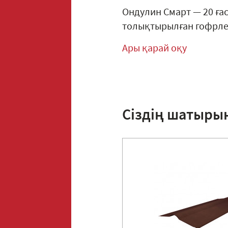
Ондулин Смарт — 20 ға
толықтырылған гофрлен
Ары қарай оқу
Сіздің шатыры