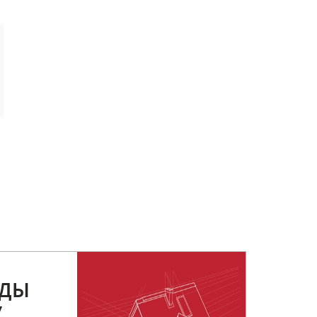
РДЫ
У