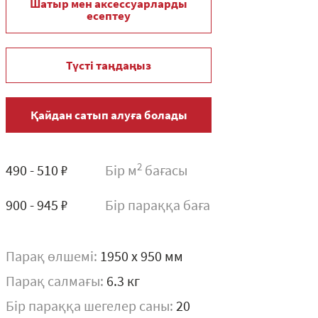
Шатыр мен аксессуарларды
есептеу
Түсті таңдаңыз
Қайдан сатып алуға болады
2
490 - 510 ₽
Бір м
бағасы
900 - 945 ₽
Бір параққа баға
Парақ өлшемі:
1950 x 950 мм
Парақ салмағы:
6.3 кг
Бір параққа шегелер саны:
20