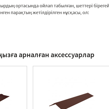
сырдың ортасында ойлап табылған, шеттері біреге
ген парақтың жетілдірілген нұсқасы, ол:
ңызға арналған аксессуарлар