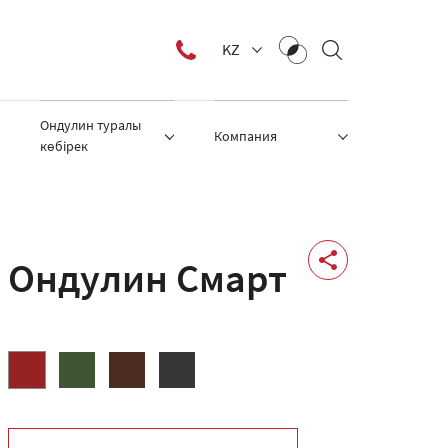
KZ
Ондулин туралы
Компания
көбірек
Ондулин Смарт