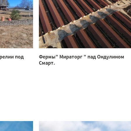
релии под
Фермы" Мираторг " пад Ондулином
Смарт.