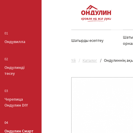
01
Шаты
Шатырды есептеу
Ондувилла
орна
02
Yй
Каталог
Ондулиннің ақы
Ондулинді
төсеу
03
Черепица
Ондулин DIY
04
Ондулин Смарт