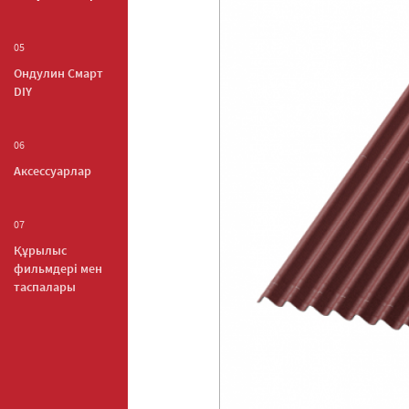
05
Ондулин Смарт
DIY
06
Аксессуарлар
07
Құрылыс
фильмдері мен
таспалары