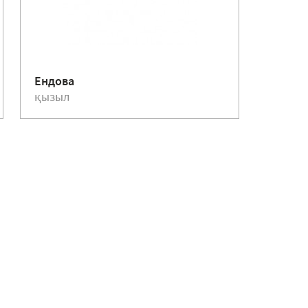
Құйыл
Ендова
75 мм
қызыл
қызыл