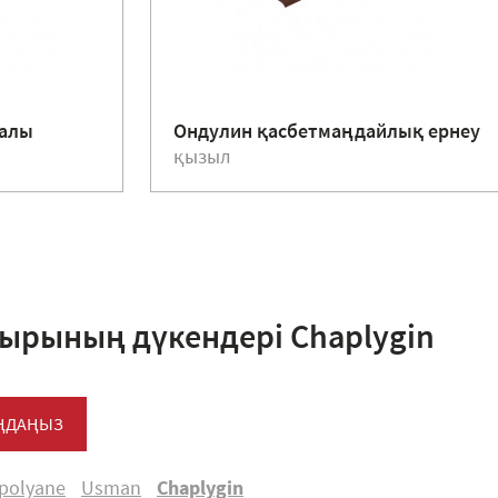
жалы
Ондулин қасбетмаңдайлық ернеу
қызыл
ырының дүкендері Chaplygin
АҢДАҢЫЗ
opolyane
Usman
Chaplygin