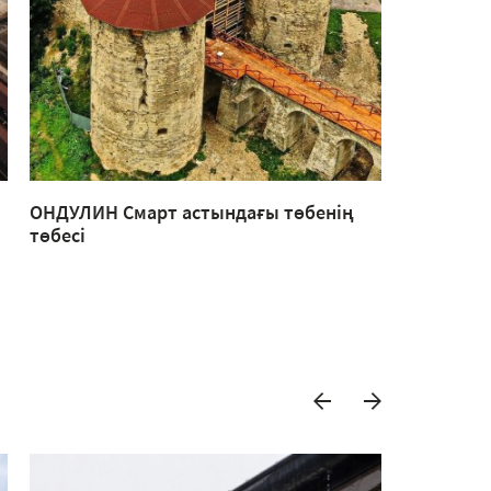
ОНДУЛИН Смарт астындағы төбенің
Шоколад 
төбесі
кездесуле
жасалған 