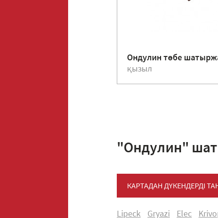
Ондулин төбе шатыр
қызыл
"Ондулин" шат
КАРТАДАН ДҮКЕНДЕРДІ Т
Lipeck
Gryazi
Elec
Kriv