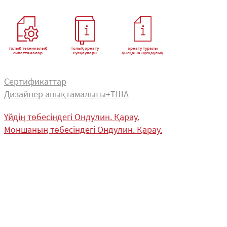
толық техникалық
толық орнату
орнату туралы
сипаттамалар
нұсқаулары
қысқаша нұсқаулық
Сертификаттар
Дизайнер анықтамалығы+ТША
Үйдің төбесіндегі Ондулин. Қарау.
Моншаның төбесіндегі Ондулин. Қарау.