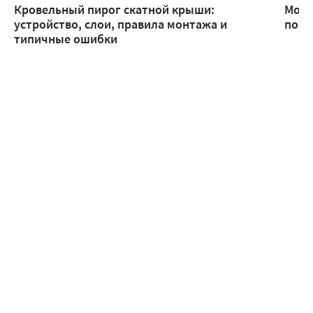
Кровельный пирог скатной крыши:
Монт
устройство, слои, правила монтажа и
помо
типичные ошибки