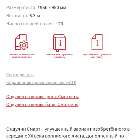
Размер листа:
1950 x 950 мм
Вес листа:
6.3 кг
Число гвоздей на лист:
20
полные технические
полная инструкция к
краткая инструкция к
характеристики
монтажу
монтажу
Сертификаты
Справочник проектировщика+АТР
Ондулин на крыше дома. Смотреть.
Ондулин на крыше бани. Смотреть.
Ондулин Смарт – улучшенный вариант изобретённого в
середине XX века волнистого листа, дополненный по