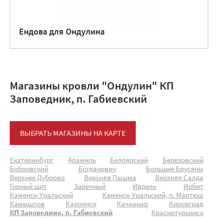
Ендова для Ондулина
Магазины кровли "Ондулин" КП
Заповедник, п. Габиевский
ВЫБРАТЬ МАГАЗИНЫ НА КАРТЕ
Екатеринбург
Арамиль
Белоярский
Березовский
Бобровский
Богданович
Большие Брусяны
Верхнее Дуброво
Верхняя Пышма
Верхняя Салда
Горный щит
Заречный
Ивдель
Ирбит
Каменск-Уральский
Каменск-Уральский, п. Мартюш
Камышлов
Карпинск
Качканар
Кировград
КП Заповедник, п. Габиевский
Краснотурьинск