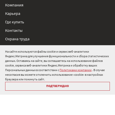
Компания
Карьера
Где купить
Контакты
Охрана труда
Нормативные документы
На сайте используются файлы cookie и сервис веб-аналитики
Яндекс.Метрика для улучшения функциональности и сбора статистических
8 800 511 91 82
данных. Оставаясь на сайте, вы соглашаетесь на использование файлов
cookie, сервиса веб-аналитики Яндекс.Метрика и обработку ваших
info@onduline.ru
Персональных данных в соответствии с
Политиками компании
. В случае
Россия
Беларусь
Казахстан
несогласия вы можете отключить использование «cookie» в настройках
браузера или покинуть сайт.
ПОДТВЕРЖДАЮ
Библиотека «Ондулин»
Политики компании о персональных данных
Гарантия на кровельные материалы Ондулин