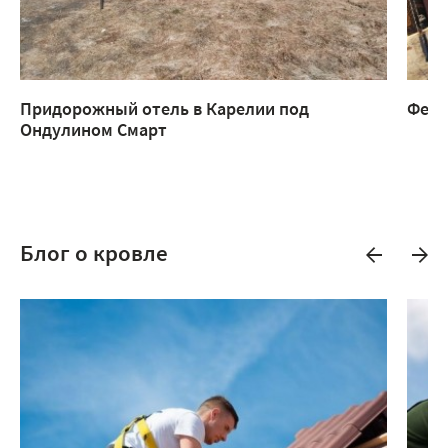
Придорожный отель в Карелии под
Ферм
Ондулином Смарт
Блог о кровле