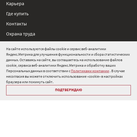
Карьера
Где купить
Контакты
Охрана труда
Нормативные документы
На сайте используются файлы cookie и сервис веб-аналитики
Яндекс.Метрика для улучшения функциональности и сбора статистических
8 800 511 91 82
данных. Оставаясь на сайте, вы соглашаетесь на использование файлов
cookie, сервиса веб-аналитики Яндекс.Метрика и обработку ваших
info@onduline.ru
Персональных данных в соответствии с
Политиками компании
. В случае
Россия
Беларусь
Казахстан
несогласия вы можете отключить использование «cookie» в настройках
браузера или покинуть сайт.
ПОДТВЕРЖДАЮ
Библиотека «Ондулин»
Политики компании о персональных данных
Гарантия на кровельные материалы Ондулин
Антикоррупционная политика