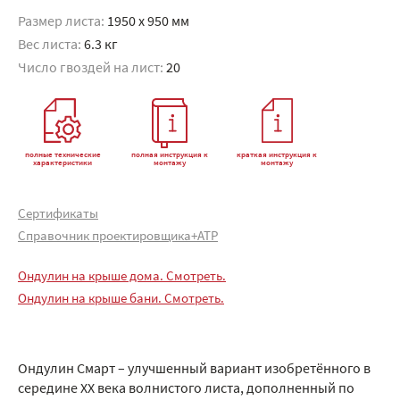
Размер листа:
1950 x 950 мм
Вес листа:
6.3 кг
Число гвоздей на лист:
20
полные технические
полная инструкция к
краткая инструкция к
характеристики
монтажу
монтажу
Сертификаты
Справочник проектировщика+АТР
Ондулин на крыше дома. Смотреть.
Ондулин на крыше бани. Смотреть.
Ондулин Смарт – улучшенный вариант изобретённого в
середине XX века волнистого листа, дополненный по