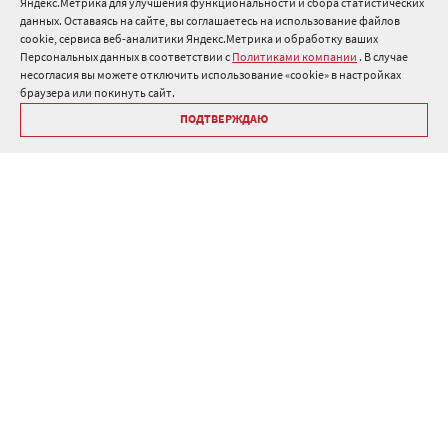
Яндекс.Метрика для улучшения функциональности и сбора статистических
8 800 511 91 82
данных. Оставаясь на сайте, вы соглашаетесь на использование файлов
cookie, сервиса веб-аналитики Яндекс.Метрика и обработку ваших
info@onduline.ru
Персональных данных в соответствии с
Политиками компании
. В случае
Россия
Беларусь
Казахстан
несогласия вы можете отключить использование «cookie» в настройках
браузера или покинуть сайт.
ПОДТВЕРЖДАЮ
Библиотека «Ондулин»
Политики компании о персональных данных
Гарантия на кровельные материалы Ондулин
Антикоррупционная политика
Политика в области управления цепочкой поставок
Политика в области промышленной безопасности
ⓒ Onduline 1998-2026 — производство и продажа кровли для
крыши .
Дизайн
,
разработка и сопровождение сайта, веб-интеграция
—
Текарт
.