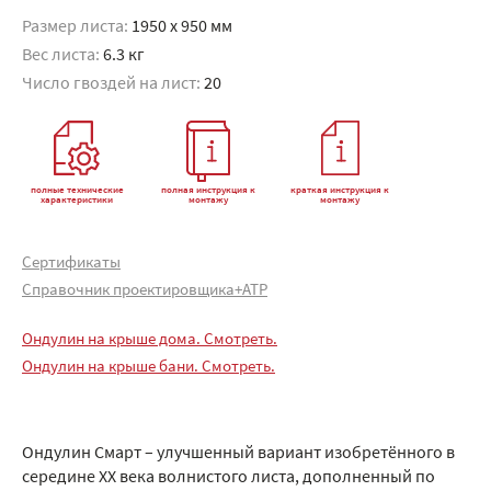
Размер листа:
1950 x 950 мм
Вес листа:
6.3 кг
Число гвоздей на лист:
20
полные технические
полная инструкция к
краткая инструкция к
характеристики
монтажу
монтажу
Сертификаты
Справочник проектировщика+АТР
Ондулин на крыше дома. Смотреть.
Ондулин на крыше бани. Смотреть.
Ондулин Смарт – улучшенный вариант изобретённого в
середине XX века волнистого листа, дополненный по