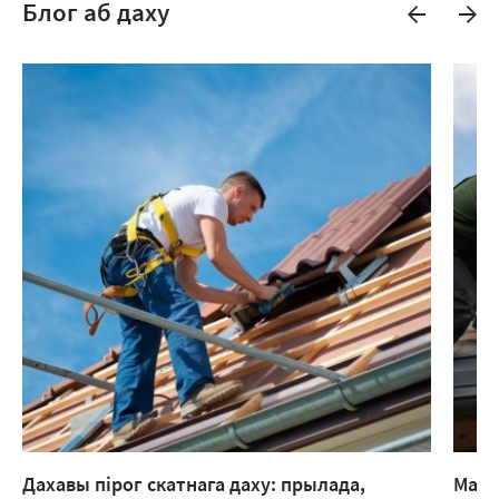
Блог аб даху
Дахавы пірог скатнага даху: прылада,
Мант