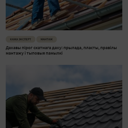
КАЖА ЭКСПЕРТ
МАНТАЖ
Дахавы пірог скатнага даху: прылада, пласты, правілы
мантажу і тыповыя памылкі