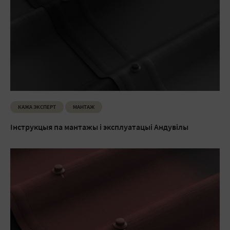
КАЖА ЭКСПЕРТ
МАНТАЖ
Інструкцыя па мантажы і эксплуатацыі Андувілы