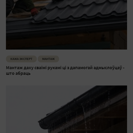
КАЖА ЭКСПЕРТ
МАНТАЖ
Мантаж даху сваімі рукамі ці з дапамогай адмыслоўцаў -
што абраць