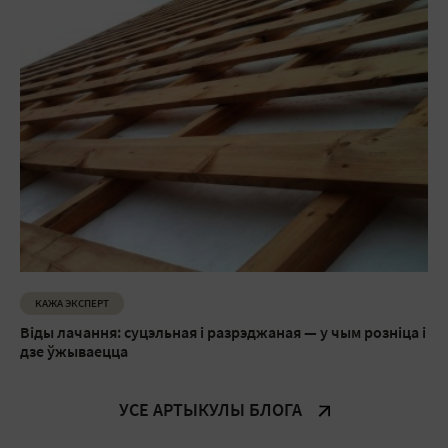
КАЖА ЭКСПЕРТ
Віды лачання: суцэльная і разрэджаная — у чым розніца і
дзе ўжываецца
УСЕ АРТЫКУЛЫ БЛОГА