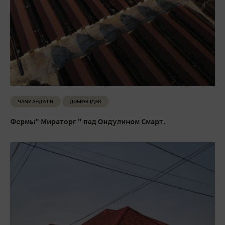
ЧАМУ АНДУЛIН
ДОБРАЯ ІДЭЯ
Фермы" Мираторг " пад Ондулином Смарт.