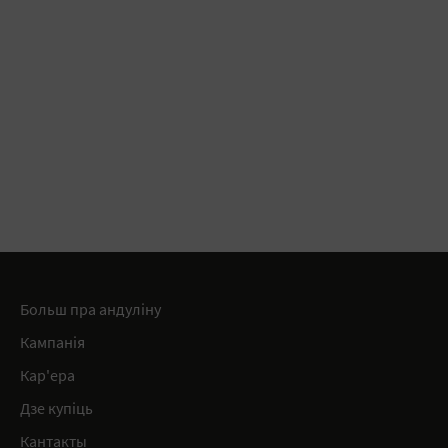
Больш пра андуліну
Кампанія
Кар'ера
Дзе купіць
Кантакты