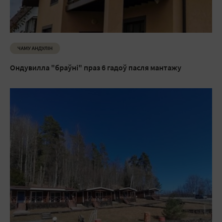
ЧАМУ АНДУЛIН
Ондувилла "браўні" праз 6 гадоў пасля мантажу