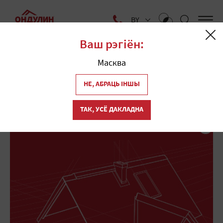
BY
Ваш рэгіён:
Галоўная
Больш пра андуліну
Масква
Цікава і карысна
НЕ, АБРАЦЬ ІНШЫ
Мантаж даху
ТАК, УСЁ ДАКЛАДНА