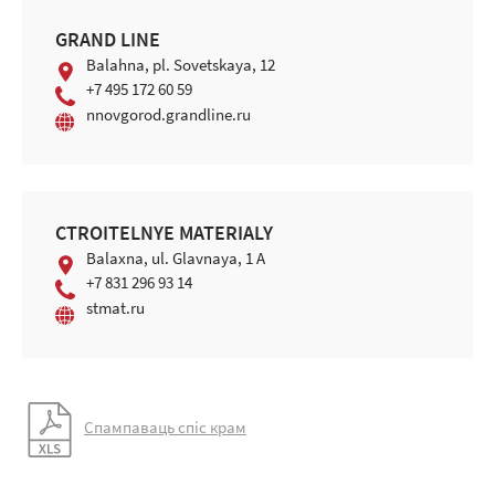
GRAND LINE
Balahna, pl. Sovetskaya, 12
+7 495 172 60 59
nnovgorod.grandline.ru
СTROITELNYE MATERIALY
Balaхna, ul. Glavnaya, 1 A
+7 831 296 93 14
stmat.ru
Спампаваць спіс крам