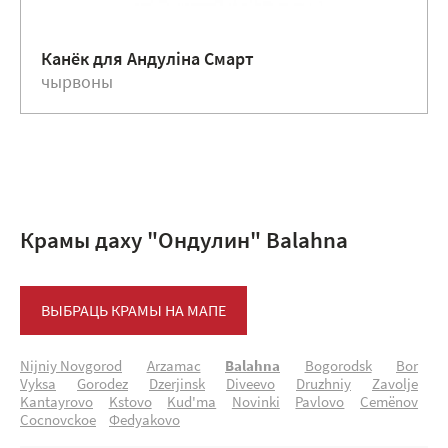
Канёк для Андулiна Смарт
чырвоны
Крамы даху "Ондулин" Balahna
ВЫБРАЦЬ КРАМЫ НА МАПЕ
Nijniy Novgorod
Arzamac
Balahna
Bogorodsk
Bоr
Vyksa
Gоrоdez
Dzerjinsk
Diveevо
Druzhniy
Zavоlje
Kantaуrоvо
Kstovo
Kud'ma
Nоvinki
Pavlovo
Cemёnоv
Cоcnоvckоe
Фedyakоvо