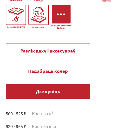
Разлік даху і аксесуараў
Падабраць колер
Дзе купіць
2
500 - 525 ₽
Кошт за м
920 - 965 ₽
Кошт за ліст