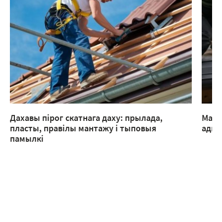
Дахавы пірог скатнага даху: прылада,
Мант
пласты, правілы мантажу і тыповыя
адмы
памылкі