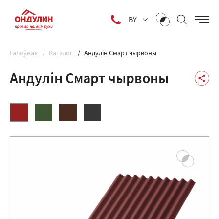
BY
Галоўная
Каталог
Андулін Смарт чырвоны
Андулін Смарт чырвоны