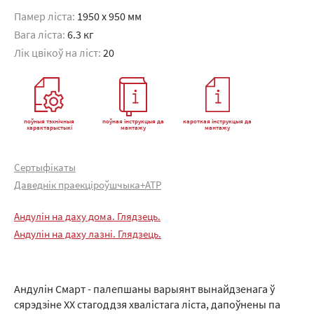
Памер ліста:
1950 x 950 мм
Вага ліста:
6.3 кг
Лік цвікоў на ліст:
20
поўныя тэхнічныя
поўная інструкцыя да
кароткая інструкцыя да
характарыстыкі
мантажу
мантажу
Сертыфікаты
Даведнік праекціроўшчыка+АТР
Андулін на даху дома. Глядзець.
Андулін на даху лазні. Глядзець.
Андулін Смарт - палепшаны варыянт вынайдзенага ў
сярэдзіне XX стагоддзя хвалістага ліста, дапоўнены па