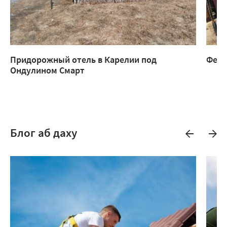
Придорожный отель в Карелии под
Ферм
Ондулином Смарт
Блог аб даху