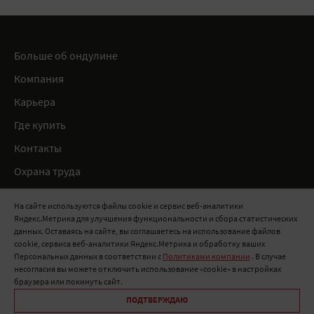
Больше об ондулине
Компания
Карьера
Где купить
Контакты
Охрана труда
Нормативные документы
На сайте используются файлы cookie и сервис веб-аналитики
Яндекс.Метрика для улучшения функциональности и сбора статистических
8 800 511 91 82
данных. Оставаясь на сайте, вы соглашаетесь на использование файлов
cookie, сервиса веб-аналитики Яндекс.Метрика и обработку ваших
info@onduline.ru
Персональных данных в соответствии с
Политиками компании
. В случае
Россия
Беларусь
Казахстан
несогласия вы можете отключить использование «cookie» в настройках
браузера или покинуть сайт.
ПОДТВЕРЖДАЮ