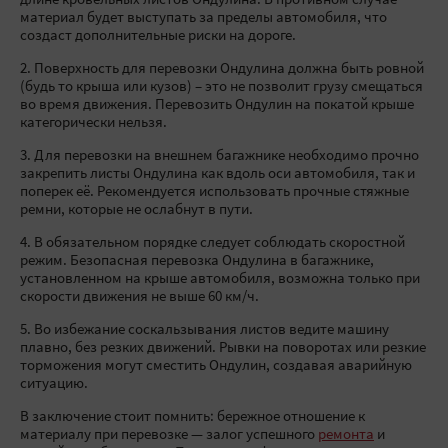
длине кровельных листов Ондулина. В противном случае
материал будет выступать за пределы автомобиля, что
создаст дополнительные риски на дороге.
2. Поверхность для перевозки Ондулина должна быть ровной
(будь то крыша или кузов) – это не позволит грузу смещаться
во время движения. Перевозить Ондулин на покатой крыше
категорически нельзя.
3. Для перевозки на внешнем багажнике необходимо прочно
закрепить листы Ондулина как вдоль оси автомобиля, так и
поперек её. Рекомендуется использовать прочные стяжные
ремни, которые не ослабнут в пути.
4. В обязательном порядке следует соблюдать скоростной
режим. Безопасная перевозка Ондулина в багажнике,
установленном на крыше автомобиля, возможна только при
скорости движения не выше 60 км/ч.
5. Во избежание соскальзывания листов ведите машину
плавно, без резких движений. Рывки на поворотах или резкие
торможения могут сместить Ондулин, создавая аварийную
ситуацию.
В заключение стоит помнить: бережное отношение к
материалу при перевозке — залог успешного
ремонта
и