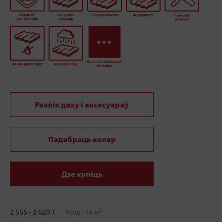
Разлік даху і аксесуараў
Падабраць колер
Дзе купіць
2
2 555 - 2 620 ₸
Кошт за м