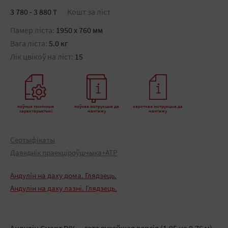
3 780 - 3 880 ₸
Кошт за ліст
Памер ліста:
1950 x 760 мм
Вага ліста:
5.0 кг
Лік цвікоў на ліст:
15
поўныя тэхнічныя
поўная інструкцыя да
кароткая інструкцыя да
характарыстыкі
мантажу
мантажу
Сертыфікаты
Даведнік праекціроўшчыка+АТР
Андулін на даху дома. Глядзець.
Андулін на даху лазні. Глядзець.