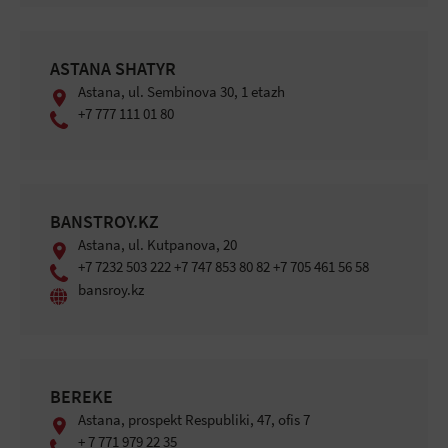
ASTANA SHATYR
Astana, ul. Sembinova 30, 1 etazh
+7 777 111 01 80
BANSTROY.KZ
Astana, ul. Kutpanova, 20
+7 7232 503 222 +7 747 853 80 82 +7 705 461 56 58
bansroy.kz
BEREKE
Astana, prospekt Respubliki, 47, ofis 7
+ 7 771 979 22 35