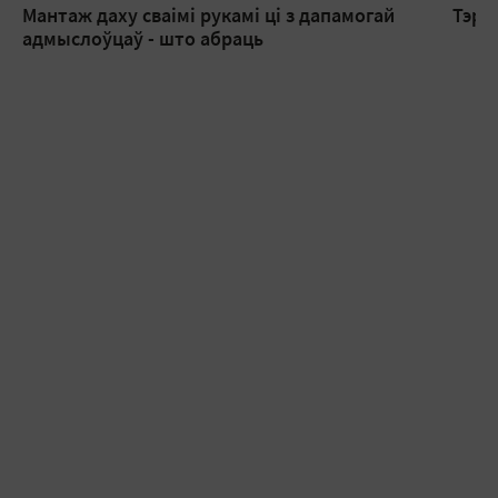
Мантаж даху сваімі рукамі ці з дапамогай
Тэрм
адмыслоўцаў - што абраць