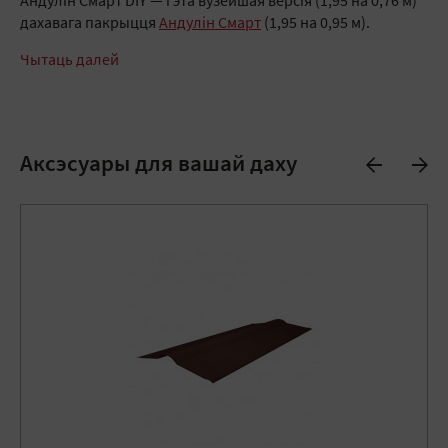
Андулін Смарт DIY — гэта вузейшая версія (1,95 на 0,76 м)
дахавага пакрыцця
Андулін Смарт
(1,95 на 0,95 м).
Чытаць далей
Аксэсуары для вашай даху