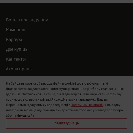
Больш пра андуліну
Кампанія
Кар'ера
Дзе купіць
Кантакты
Ахова працы
Нарматыўныя дакументы
На Сайце выкарыстоўваюцца файлы cookie і сэрвіс вэб-аналітыкі
Яндэкс.Метрыка для паляпшэння функцыянальнасці і збору статыстычных
8 800 100 11 11
дадзеных. Застаючыся на сайце, вы згаджаецеся на выкарыстанне файлаў
cookie, сэрвісу вэб-аналітыкі Яндэкс.Метрыка і апрацоўку Вашых
info@onduline.ru
Персанальных дадзеных у адпаведнасці з
Палітыкамі кампаніі
. У выпадку
Росія
Беларусь
Казахстан
нязгоды вы можаце адключыць выкарыстанне "cookie" у наладах браўзэра
або пакінуць сайт.
ПАЦВЯРДЖАЦЬ