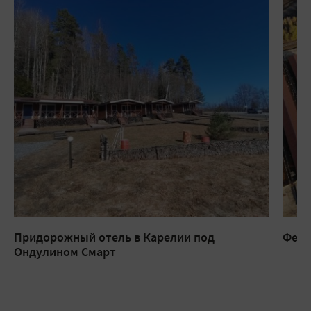
Придорожный отель в Карелии под
Ферм
Ондулином Смарт