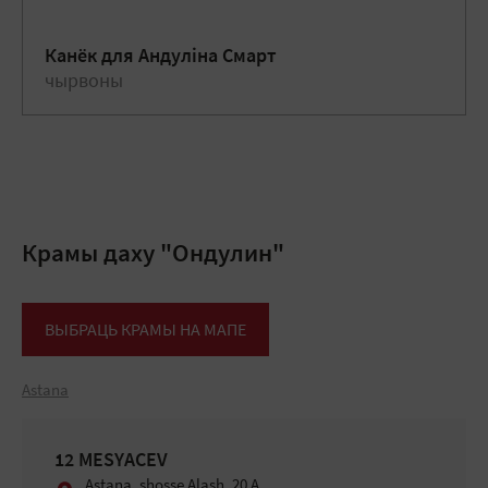
Канёк для Андулiна Смарт
чырвоны
Крамы даху "Ондулин"
ВЫБРАЦЬ КРАМЫ НА МАПЕ
Astana
12 MESYACEV
Astana, shosse Alash, 20 А