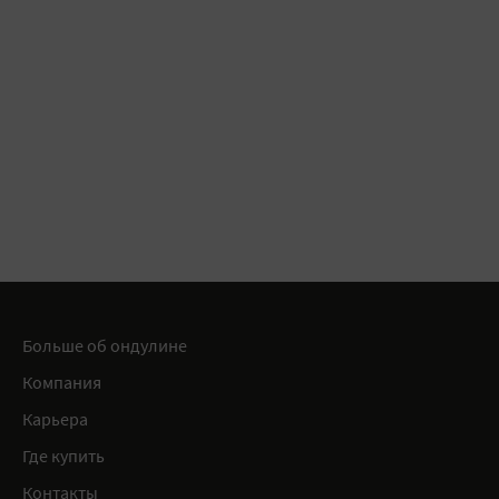
Больше об ондулине
Компания
Карьера
Где купить
Контакты