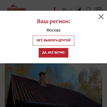
RU
Ваш регион:
Главная
Больше об ондулине
Реализованные проекты
Москва
Реализованные проекты
НЕТ, ВЫБРАТЬ ДРУГОЙ
ДА, ВСЕ ВЕРНО