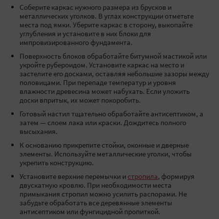
Соберите каркас нужного размера из брусков и
металлических уголков. В углах конструкции отметьте
места под ямки. Уберите каркас в сторону, выкопайте
углубления и установите в них блоки для
импровизированного фундамента.
Поверхность блоков обработайте битумной мастикой или
укройте рубероидом. Установите каркас на место и
застелите его досками, оставляя небольшие зазоры между
половицами. При перепаде температур и уровня
влажности древесина может набухать. Если уложить
доски впритык, их может покоробить.
Готовый настил тщательно обработайте антисептиком, а
затем — слоем лака или краски. Дождитесь полного
высыхания.
К основанию прикрепите стойки, оконные и дверные
элементы. Используйте металлические уголки, чтобы
укрепить конструкцию.
Установите верхние перемычки и
стропила
, формируя
двускатную кровлю. При необходимости места
примыкания стропил можно усилить распорами. Не
забудьте обработать все деревянные элементы
антисептиком или фунгицидной пропиткой.