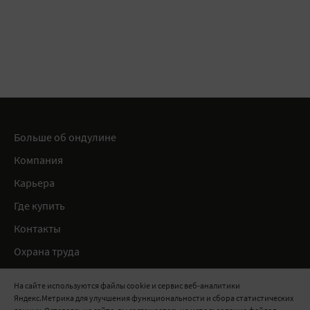
Больше об ондулине
Компания
Карьера
Где купить
Контакты
Охрана труда
Нормативные документы
На сайте используются файлы cookie и сервис веб-аналитики
Яндекс.Метрика для улучшения функциональности и сбора статистических
8 800 511 91 82