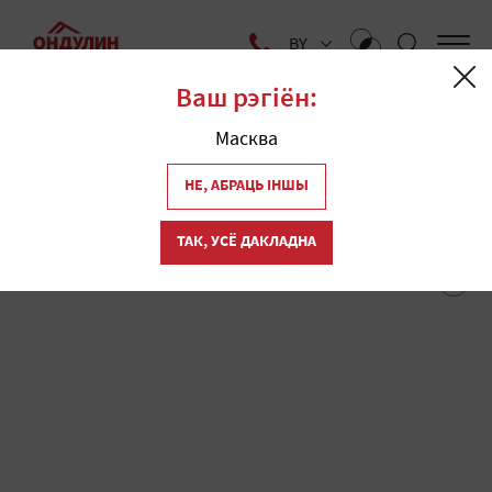
BY
Ваш рэгіён:
Галоўная
Дзе купіць
Масква
Крамы даху "Ондулин" у
1
НЕ, АБРАЦЬ ІНШЫ
Томску
ТАК, УСЁ ДАКЛАДНА