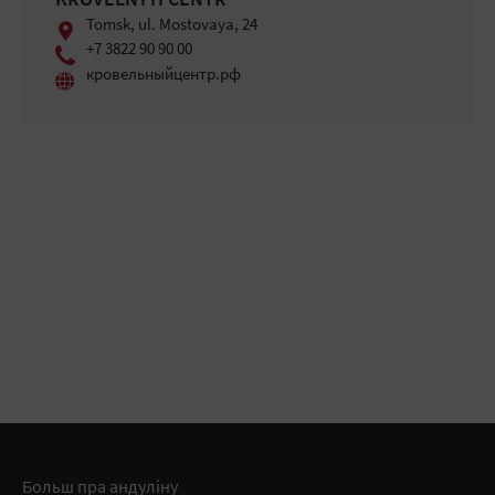
KROVELNYYI СENTR
Tomsk, ul. Mostovaya, 24
+7 3822 90 90 00
кровельныйцентр.рф
Больш пра андуліну