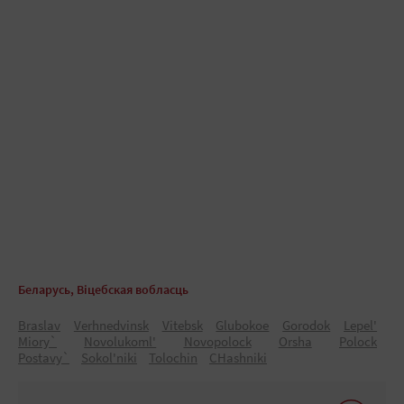
Беларусь, Віцебская вобласць
Braslav
Verhnedvinsk
Vitebsk
Glubokoe
Gorodok
Lepel'
Miory`
Novolukoml'
Novopolock
Orsha
Polock
Postavy`
Sokol'niki
Tolochin
CHashniki