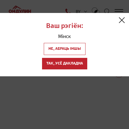
BY
Ваш рэгіён:
Галоўная
Мінск
Крамы даху "Ондулин" у
1
НЕ, АБРАЦЬ ІНШЫ
Віцебску
ТАК, УСЁ ДАКЛАДНА