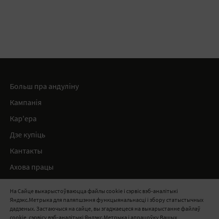
Больш пра андуліну
Кампанія
Кар'ера
Дзе купіць
Кантакты
Ахова працы
Нарматыўныя дакументы
На Сайце выкарыстоўваюцца файлы cookie і сэрвіс вэб-аналітыкі
Яндэкс.Метрыка для паляпшэння функцыянальнасці і збору статыстычных
8 820 0071 8888
дадзеных. Застаючыся на сайце, вы згаджаецеся на выкарыстанне файлаў
cookie, сэрвісу вэб-аналітыкі Яндэкс.Метрыка і апрацоўку Вашых