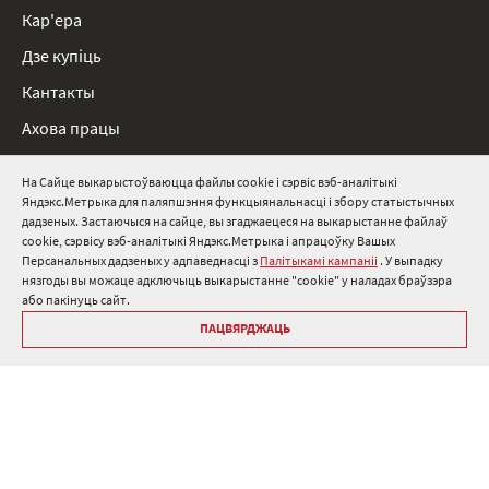
Кар'ера
Дзе купіць
Кантакты
Ахова працы
Нарматыўныя дакументы
На Сайце выкарыстоўваюцца файлы cookie і сэрвіс вэб-аналітыкі
Яндэкс.Метрыка для паляпшэння функцыянальнасці і збору статыстычных
8 800 511 91 82
дадзеных. Застаючыся на сайце, вы згаджаецеся на выкарыстанне файлаў
cookie, сэрвісу вэб-аналітыкі Яндэкс.Метрыка і апрацоўку Вашых
info@onduline.ru
Персанальных дадзеных у адпаведнасці з
Палітыкамі кампаніі
. У выпадку
Росія
Беларусь
Казахстан
нязгоды вы можаце адключыць выкарыстанне "cookie" у наладах браўзэра
або пакінуць сайт.
ПАЦВЯРДЖАЦЬ
Бібліятэка «Андулін»
Палітыкі кампаніі аб персанальных дадзеных
ⓒ Onduline 1998-2026 — вытворчасць і продаж даху для даху .