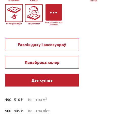
Разлік даху і аксесуараў
Падабраць колер
Дзе купіць
2
490 - 510 ₽
Кошт за м
900 - 945 ₽
Кошт за ліст