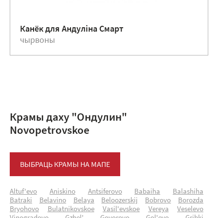
Канёк для Андулiна Смарт
чырвоны
Крамы даху "Ондулин"
Novopetrovskoe
ВЫБРАЦЬ КРАМЫ НА МАПЕ
Altuf'evo
Aniskino
Antsiferovo
Babaiha
Balashiha
Batraki
Belavino
Belaya
Beloozerskij
Bobrovo
Borozda
Bryohovo
Bulatnikovskoe
Vasil'evskoe
Vereya
Veselevo