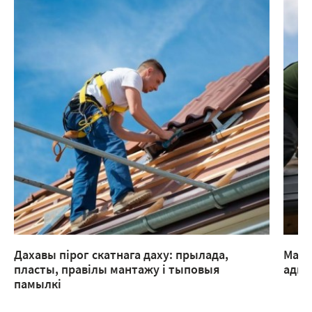
Дахавы пірог скатнага даху: прылада,
Мант
пласты, правілы мантажу і тыповыя
адмы
памылкі