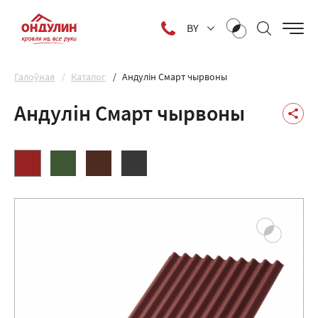
BY
Галоўная
Каталог
Андулін Смарт чырвоны
Андулін Смарт чырвоны