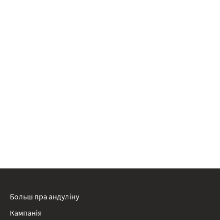
Больш пра андуліну
Кампанія