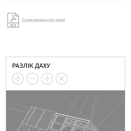
Спампаваць спіс крам
РАЗЛІК ДАХУ