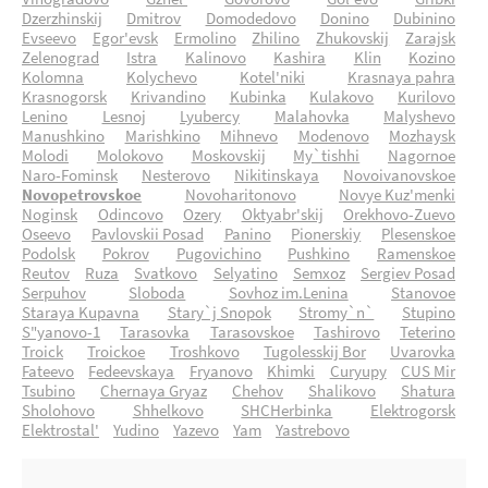
Vinogradovo
Gzhel'
Govorovo
Gol'evo
Gribki
Dzerzhinskij
Dmitrov
Domodedovo
Donino
Dubinino
Evseevo
Egor'evsk
Ermolino
Zhilino
Zhukovskij
Zarajsk
Zelenograd
Istra
Kalinovo
Kashira
Klin
Kozino
Kolomna
Kolychevo
Kotel'niki
Krasnaya pahra
Krasnogorsk
Krivandino
Kubinka
Kulakovo
Kurilovo
Lenino
Lesnoj
Lyubercy
Malahovka
Malyshevo
Manushkino
Marishkino
Mihnevo
Modenovo
Mozhaysk
Molodi
Molokovo
Moskovskij
My`tishhi
Nagornoe
Naro-Fominsk
Nesterovo
Nikitinskaya
Novoivanovskoe
Novopetrovskoe
Novoharitonovo
Novye Kuz'menki
Noginsk
Odincovo
Ozery
Oktyabr'skij
Orekhovo-Zuevo
Oseevo
Pavlovskii Posad
Panino
Pionerskiy
Plesenskoe
Podolsk
Pokrov
Pugovichino
Pushkino
Ramenskoe
Reutov
Ruza
Svatkovo
Selyatino
Semxoz
Sergiev Posad
Serpuhov
Sloboda
Sovhoz im.Lenina
Stanovoe
Staraya Kupavna
Stary`j Snopok
Stromy`n`
Stupino
S"yanovo-1
Tarasovka
Tarasovskoe
Tashirovo
Teterino
Troick
Troickoe
Troshkovo
Tugolesskij Bor
Uvarovka
Fateevo
Fedeevskaya
Fryanovo
Khimki
Curyupy
CUS Mir
Tsubino
Chernaya Gryaz
Chehov
Shalikovo
Shatura
Sholohovo
Shhelkovo
SHCHerbinka
Elektrogorsk
Elektrostal'
Yudino
Yazevo
Yam
Yastrebovo