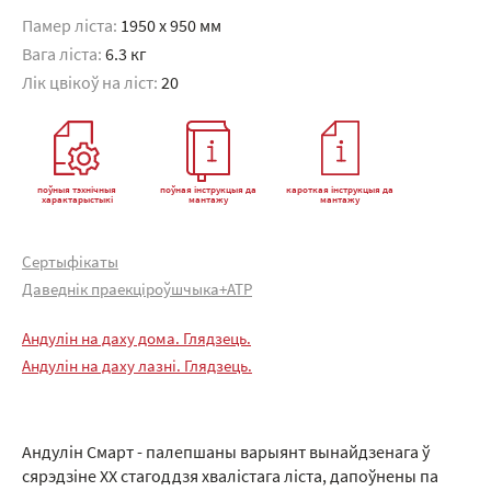
Памер ліста:
1950 x 950 мм
Вага ліста:
6.3 кг
Лік цвікоў на ліст:
20
поўныя тэхнічныя
поўная інструкцыя да
кароткая інструкцыя да
характарыстыкі
мантажу
мантажу
Сертыфікаты
Даведнік праекціроўшчыка+АТР
Андулін на даху дома. Глядзець.
Андулін на даху лазні. Глядзець.
Андулін Смарт - палепшаны варыянт вынайдзенага ў
сярэдзіне XX стагоддзя хвалістага ліста, дапоўнены па