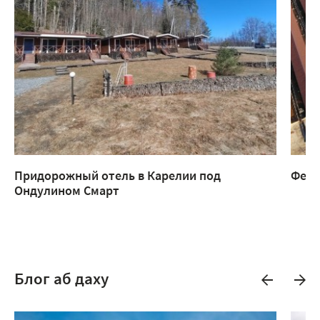
Придорожный отель в Карелии под
Ферм
Ондулином Смарт
Блог аб даху