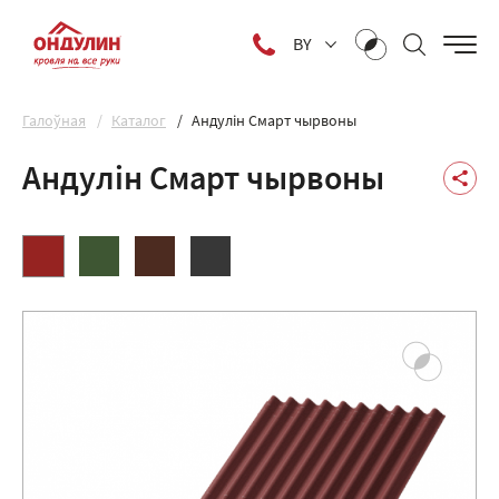
BY
Галоўная
Каталог
Андулін Смарт чырвоны
Андулін Смарт чырвоны