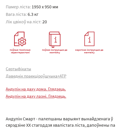
Памер ліста:
1950 x 950 мм
Вага ліста:
6.3 кг
Лік цвікоў на ліст:
20
поўныя тэхнічныя
поўная інструкцыя да
кароткая інструкцыя да
характарыстыкі
мантажу
мантажу
Сертыфікаты
Даведнік праекціроўшчыка+АТР
Андулін на даху дома. Глядзець.
Андулін на даху лазні. Глядзець.
Андулін Смарт - палепшаны варыянт вынайдзенага ў
сярэдзіне XX стагоддзя хвалістага ліста, дапоўнены па