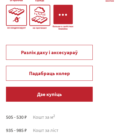
Разлік даху і аксесуараў
Падабраць колер
Дзе купіць
2
505 - 530 ₽
Кошт за м
935 - 985 ₽
Кошт за ліст