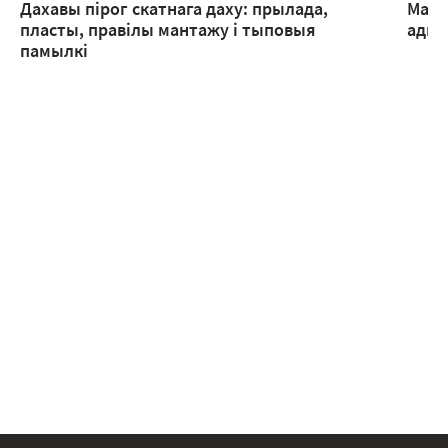
Дахавы пірог скатнага даху: прылада,
Мант
пласты, правілы мантажу і тыповыя
адмы
памылкі