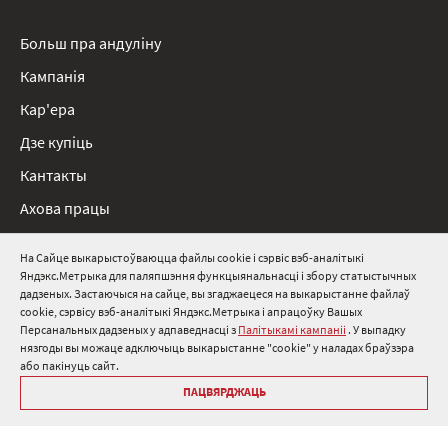
Больш пра андуліну
Кампанія
Кар'ера
Дзе купіць
Кантакты
Ахова працы
Нарматыўныя дакументы
На Сайце выкарыстоўваюцца файлы cookie і сэрвіс вэб-аналітыкі
Яндэкс.Метрыка для паляпшэння функцыянальнасці і збору статыстычных
8 800 511 91 82
дадзеных. Застаючыся на сайце, вы згаджаецеся на выкарыстанне файлаў
cookie, сэрвісу вэб-аналітыкі Яндэкс.Метрыка і апрацоўку Вашых
info@onduline.ru
Персанальных дадзеных у адпаведнасці з
Палітыкамі кампаніі
. У выпадку
Росія
Беларусь
Казахстан
нязгоды вы можаце адключыць выкарыстанне "cookie" у наладах браўзэра
або пакінуць сайт.
ПАЦВЯРДЖАЦЬ
Бібліятэка «Андулін»