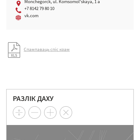
Mоnchegоrck, ul. Komsomol'skaya, 1 a
+7 8142 79 80 10
vk.com
Спампаваць спіс крам
РАЗЛІК ДАХУ