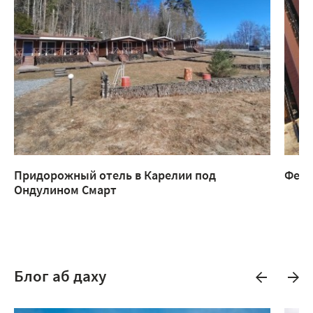
Придорожный отель в Карелии под
Ферм
Ондулином Смарт
Блог аб даху