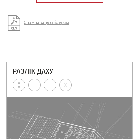
Спампаваць спіс крам
РАЗЛІК ДАХУ