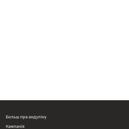
Больш пра андуліну
Кампанія