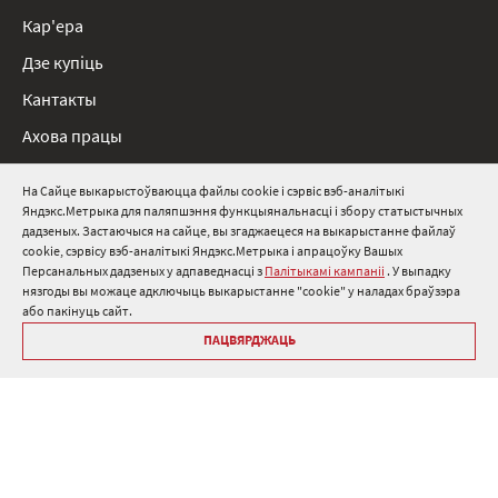
Кар'ера
Дзе купіць
Кантакты
Ахова працы
Нарматыўныя дакументы
На Сайце выкарыстоўваюцца файлы cookie і сэрвіс вэб-аналітыкі
Яндэкс.Метрыка для паляпшэння функцыянальнасці і збору статыстычных
8 800 511 91 82
дадзеных. Застаючыся на сайце, вы згаджаецеся на выкарыстанне файлаў
cookie, сэрвісу вэб-аналітыкі Яндэкс.Метрыка і апрацоўку Вашых
info@onduline.ru
Персанальных дадзеных у адпаведнасці з
Палітыкамі кампаніі
. У выпадку
Росія
Беларусь
Казахстан
нязгоды вы можаце адключыць выкарыстанне "cookie" у наладах браўзэра
або пакінуць сайт.
ПАЦВЯРДЖАЦЬ
Бібліятэка «Андулін»
Палітыкі кампаніі аб персанальных дадзеных