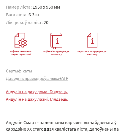
Памер ліста:
1950 x 950 мм
Вага ліста:
6.3 кг
Лік цвікоў на ліст:
20
поўныя тэхнічныя
поўная інструкцыя да
кароткая інструкцыя да
характарыстыкі
мантажу
мантажу
Сертыфікаты
Даведнік праекціроўшчыка+АТР
Андулін на даху дома. Глядзець.
Андулін на даху лазні. Глядзець.
Андулін Смарт - палепшаны варыянт вынайдзенага ў
сярэдзіне XX стагоддзя хвалістага ліста, дапоўнены па