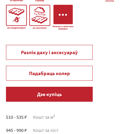
Разлік даху і аксесуараў
Падабраць колер
Дзе купіць
2
510 - 535 ₽
Кошт за м
945 - 990 ₽
Кошт за ліст