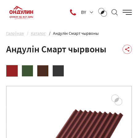
BY
Галоўная
Каталог
Андулін Смарт чырвоны
Андулін Смарт чырвоны