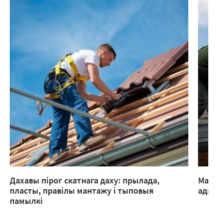
Дахавы пірог скатнага даху: прылада,
Мант
пласты, правілы мантажу і тыповыя
адмы
памылкі