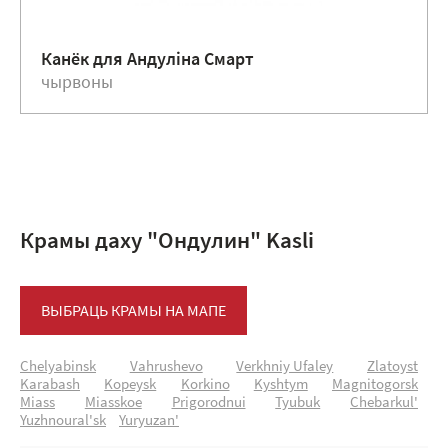
Канёк для Андулiна Смарт
чырвоны
Крамы даху "Ондулин" Kasli
ВЫБРАЦЬ КРАМЫ НА МАПЕ
Chelyabinsk
Vahrushevo
Verkhniy Ufaley
Zlatoyst
Karabash
Kopeysk
Korkino
Kyshtym
Magnitogorsk
Miass
Miasskoe
Prigorodnui
Tyubuk
Chebarkul'
Yuzhnoural'sk
Yuryuzan'