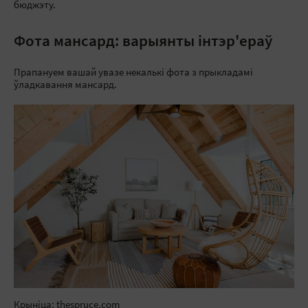
бюджэту.
Фота мансард: варыянты інтэр'ераў
Прапануем вашай увазе некалькі фота з прыкладамі
ўладкавання мансард.
Крыніца: thespruce.com