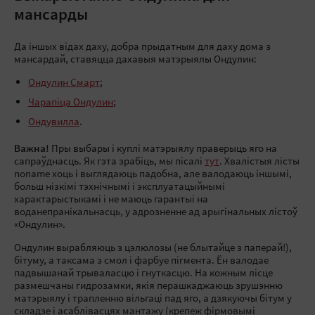
мансарды
Да іншых відах даху, добра прыдатным для даху дома з
мансардай, ставяцца дахавыя матэрыялы Ондулин:
Ондулин Смарт
;
Чарапіца Ондулин
;
Ондувилла
.
Важна!
Пры выбары і куплі матэрыялу праверыць яго на
сапраўднасць. Як гэта зрабіць, мы пісалі
тут
. Хвалістыя лісты
noname хоць і выглядаюць падобна, але валодаюць іншымі,
больш нізкімі тэхнічнымі і эксплуатацыйнымі
характарыстыкамі і не маюць гарантыі на
воданепранікальнасць, у адрозненне ад арыгінальных лістоў
«Ондулин».
Ондулин вырабляюць з цэлюлозы (не блытайце з паперай!),
бітуму, а таксама з смол і фарбуе пігмента. Ён валодае
падвышанай трываласцю і гнуткасцю. На кожным лісце
размешчаны гидрозамки, якія перашкаджаюць зрушэнню
матэрыялу і трапленню вільгаці пад яго, а дзякуючы бітум у
складзе і асаблівасцях мантажу (крепеж фірмовымі