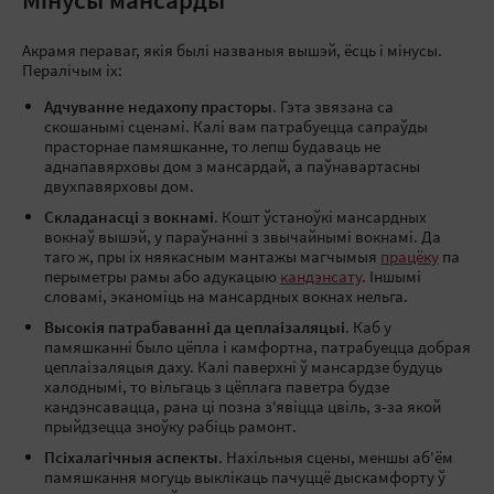
Мінусы мансарды
Акрамя пераваг, якія былі названыя вышэй, ёсць і мінусы.
Пералічым іх:
Адчуванне недахопу прасторы
. Гэта звязана са
скошанымі сценамі. Калі вам патрабуецца сапраўды
прасторнае памяшканне, то лепш будаваць не
аднапавярховы дом з мансардай, а паўнавартасны
двухпавярховы дом.
Складанасці з вокнамі
. Кошт ўстаноўкі мансардных
вокнаў вышэй, у параўнанні з звычайнымі вокнамі. Да
таго ж, пры іх няякасным мантажы магчымыя
працёку
па
перыметры рамы або адукацыю
кандэнсату
. Іншымі
словамі, эканоміць на мансардных вокнах нельга.
Высокія патрабаванні да цеплаізаляцыі
. Каб у
памяшканні было цёпла і камфортна, патрабуецца добрая
цеплаізаляцыя даху. Калі паверхні ў мансардзе будуць
халоднымі, то вільгаць з цёплага паветра будзе
кандэнсавацца, рана ці позна з'явіцца цвіль, з-за якой
прыйдзецца зноўку рабіць рамонт.
Псіхалагічныя аспекты
. Нахільныя сцены, меншы аб'ём
памяшкання могуць выклікаць пачуццё дыскамфорту ў