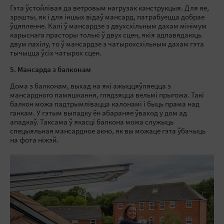
Гэта ўстойлівая да ветровым нагрузак канструкцыя. Для яе,
зрэшты, як і для іншых відаў мансард, патрабуецца добрае
ўцяпленне. Калі ў мансардзе з двухсхільным дахам мінімум
карыснага прасторы толькі ў двух сцен, якія адпавядаюць
двум пахілу, то ў мансардзе з чатырохсхільным дахам гэта
тычыцца ўсіх чатырох сцен.
5. Мансарда з балконам
Дома з балконам, выхад на які ажыццяўляецца з
мансардного памяшкання, глядзяцца вельмі прыгожа. Такі
балкон можа падтрымлівацца калонамі і быць прама над
ганкам. У гэтым выпадку ён абараняе ўваход у дом ад
ападкаў. Таксама ў якасці балкона можа служыць
спецыяльная мансардное акно, як вы можаце гэта ўбачыць
на фота ніжэй.