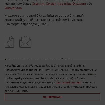
матэрыялу будзе
Ондулин Смарт
,
Чарапіца Ондулин
або
Ондувилла
.
Жадаем вам поспехі ў будаўніцтве дома з ўтульнай
мансардай, у якой вы і члены вашай сям'і зможаце
камфортна праводзіць час!
Вы можаце выкарыстоўваць
На Сайце выкарыстоўваюцца файлы cookie і сэрвіс вэб-аналітыкі
Яндэкс.Метрыка для паляпшэння функцыянальнасці і збору статыстычных
дадзеных. Застаючыся на сайце, вы згаджаецеся на выкарыстанне файлаў
cookie, сэрвісу вэб-аналітыкі Яндэкс.Метрыка і апрацоўку Вашых
Персанальных дадзеных у адпаведнасці з
Палітыкамі кампаніі
. У выпадку
нязгоды вы можаце адключыць выкарыстанне "cookie" у наладах браўзэра
або пакінуць сайт.
ПАЦВЯРДЖАЦЬ