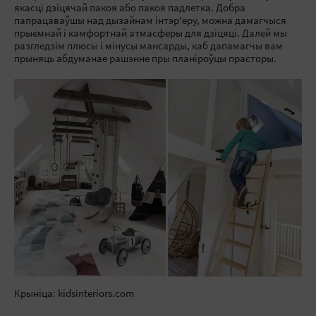
якасці дзіцячай пакоя або пакоя падлетка. Добра
папрацаваўшы над дызайнам інтэр'еру, можна дамагчыся
прыемнай і камфортнай атмасферы для дзіцяці. Далей мы
разгледзім плюсы і мінусы мансарды, каб дапамагчы вам
прыняць абдуманае рашэнне пры планіроўцы прасторы.
Крыніца: kidsinteriors.com