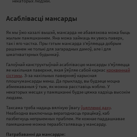
некаторых людзей.
Асаблівасці мансарды
Як мы ўжо казалі вышэй, мансарда не абавязкова можа быць
жылым памяшканнем. Яна можа займаць як увесь паверх,
так і яго частка. Пры гэтым мансарда з'яўляецца добрым
рашэннем не толькі для загарадных дамоў, але і для
шматкватэрных будынкаў.
Галоўнай канструктыўнай асаблівасцю мансарды з'яўляецца
яе нахільная паверхня, якая ўяўляе сабой каркас
кроквеннай
сістэмы
. З-за нахільных паверхняў карысная
плошчумансарды менш. Да прыкладу, вы будзеце моцна
абмежаваныя ў тым, як можна расставіць мэблю. У
некаторых месцах у памяшканні будзе цяжка хадзіць высокім
людзям.
Таксама трэба надаць вялікую ўвагу
ўцяпленні даху
.
Неабходна выключыць верагоднасць працёкаў, каб
пазбегнуць непрыемных праблем. Не кожнае паддашкавае
памяшканне можна пераабсталяваць у мансарду.
Патрабаванні да мансардзе: