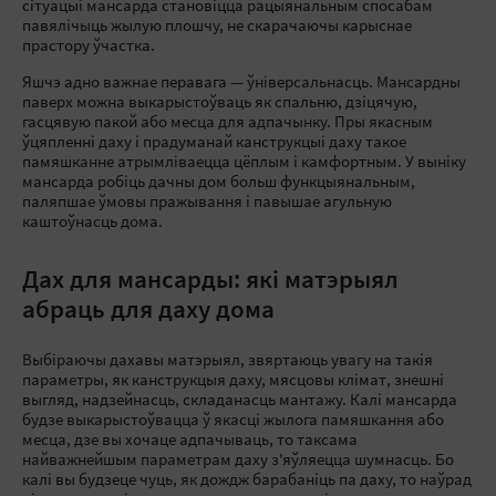
сітуацыі мансарда становіцца рацыянальным спосабам
павялічыць жылую плошчу, не скарачаючы карыснае
прастору ўчастка.
Яшчэ адно важнае перавага — ўніверсальнасць. Мансардны
паверх можна выкарыстоўваць як спальню, дзіцячую,
гасцявую пакой або месца для адпачынку. Пры якасным
ўцяпленні даху і прадуманай канструкцыі даху такое
памяшканне атрымліваецца цёплым і камфортным. У выніку
мансарда робіць дачны дом больш функцыянальным,
паляпшае ўмовы пражывання і павышае агульную
каштоўнасць дома.
Дах для мансарды: які матэрыял
абраць для даху дома
Выбіраючы дахавы матэрыял, звяртаюць увагу на такія
параметры, як канструкцыя даху, мясцовы клімат, знешні
выгляд, надзейнасць, складанасць мантажу. Калі мансарда
будзе выкарыстоўвацца ў якасці жылога памяшкання або
месца, дзе вы хочаце адпачываць, то таксама
найважнейшым параметрам даху з'яўляецца шумнасць. Бо
калі вы будзеце чуць, як дождж барабаніць па даху, то наўрад