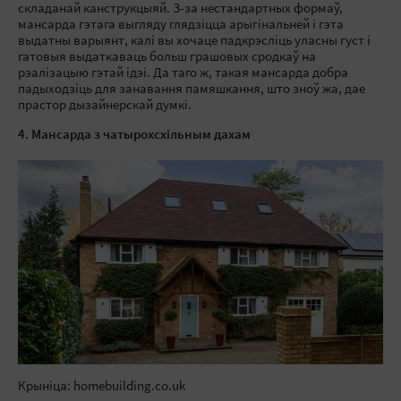
складанай канструкцыяй. З-за нестандартных формаў,
мансарда гэтага выгляду глядзіцца арыгінальней і гэта
выдатны варыянт, калі вы хочаце падкрэсліць уласны густ і
гатовыя выдаткаваць больш грашовых сродкаў на
рэалізацыю гэтай ідэі. Да таго ж, такая мансарда добра
падыходзіць для занавання памяшкання, што зноў жа, дае
прастор дызайнерскай думкі.
4. Мансарда з чатырохсхільным дахам
Крыніца: homebuilding.co.uk