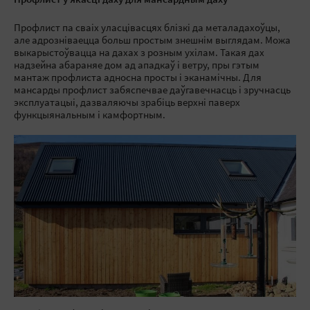
Профлист у якасці даху для мансардным даху
Профлист па сваіх уласцівасцях блізкі да металадахоўцы,
але адрозніваецца больш простым знешнім выглядам. Можа
выкарыстоўвацца на дахах з розным ухілам. Такая дах
надзейна абараняе дом ад ападкаў і ветру, пры гэтым
мантаж профлиста адносна просты і эканамічны. Для
мансарды профлист забяспечвае даўгавечнасць і зручнасць
эксплуатацыі, дазваляючы зрабіць верхні паверх
функцыянальным і камфортным.