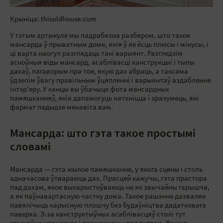
Крыніца: thisoldhouse.com
У гэтым артыкуле мы падрабязна разбяром, што такое
мансарда ў прыватным доме, якія ў яе ёсць плюсы і мінусы, і
ці варта наогул разглядаць такі варыянт. Разгледзім
асноўныя віды мансард, асаблівасці канструкцыі і тыпы
дахаў, пагаворым пра тое, якую дах абраць, а таксама
ўдзелім ўвагу правільным ўцяпленні і варыянтаў аздаблення
інтэр'еру. У канцы вы ўбачыце фота мансардных
памяшканняў, якія дапамогуць натхніцца і зразумець, які
фармат падыдзе менавіта вам.
Мансарда: што гэта такое простымі
словамі
Мансарда — гэта жылое памяшканне, у якога сцены і столь
адначасова ўтвараюць дах. Прасцей кажучы, гэта прастора
пад дахам, якое выкарыстоўваюць не як звычайны гарышча,
а як паўнавартасную частку дома. Такое рашэнне дазваляе
павялічыць карысную плошчу без будаўніцтва дадатковага
паверха. З-за канструктыўных асаблівасцяў столі тут