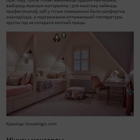
прастору. Трэба толькі выконваць будаўнічыя нормы,
выбіраць якасныя матэрыялы і для мантажу наймаць
прафесіяналаў, каб у гэтым памяшканні было камфортна
знаходзіцца, а падтрыманне аптымальнай тэмпературы
круглы год не складала вялікай працы.
Крыніца: houselogic.com