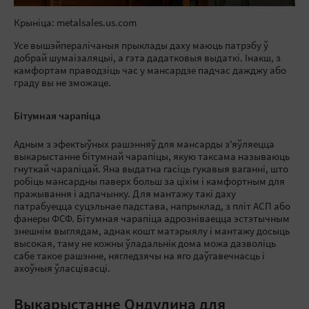
Крыніца: metalsales.us.com
Усе вышэйпералічаныя прыклады даху маюць патрэбу ў
добрай шумаізаляцыі, а гэта дадатковыя выдаткі. Інакш, з
камфортам праводзіць час у мансардзе падчас дажджу або
граду вы не зможаце.
Бітумная чарапіца
Адным з эфектыўных рашэнняў для мансарды з'яўляецца
выкарыстанне бітумнай чарапіцы, якую таксама называюць
гнуткай чарапіцай. Яна выдатна гасіць гукавыя ваганні, што
робіць мансардны паверх больш за ціхім і камфортным для
пражывання і адпачынку. Для мантажу такі даху
патрабуецца суцэльнае падстава, напрыклад, з пліт АСП або
фанеры ФСФ. Бітумная чарапіца адрозніваецца эстэтычным
знешнім выглядам, аднак кошт матэрыялу і мантажу досыць
высокая, таму не кожны ўладальнік дома можа дазволіць
сабе такое рашэнне, нягледзячы на яго даўгавечнасць і
ахоўныя ўласцівасці.
Выкарыстанне Ондулина для