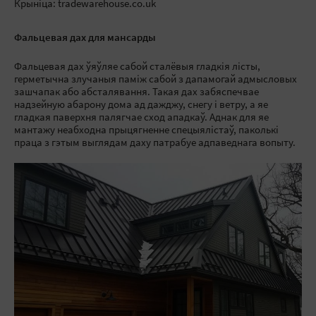
Крыніца: tradewarehouse.co.uk
Фальцевая дах для мансарды
Фальцевая дах ўяўляе сабой сталёвыя гладкія лісты,
герметычна злучаныя паміж сабой з дапамогай адмысловых
зашчапак або абсталявання. Такая дах забяспечвае
надзейную абарону дома ад дажджу, снегу і ветру, а яе
гладкая паверхня палягчае сход ападкаў. Аднак для яе
мантажу неабходна прыцягненне спецыялістаў, паколькі
праца з гэтым выглядам даху патрабуе адпаведнага вопыту.