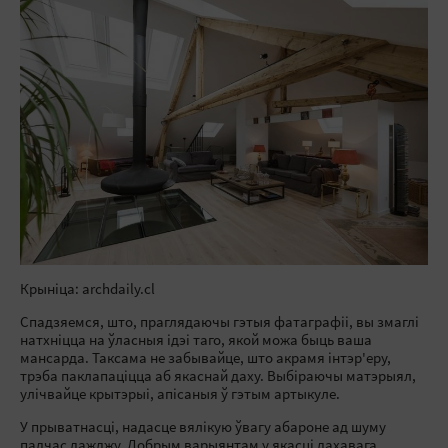
Крыніца: archdaily.cl
Спадзяемся, што, праглядаючы гэтыя фатаграфіі, вы змаглі
натхніцца на ўласныя ідэі таго, якой можа быць ваша
мансарда. Таксама не забывайце, што акрамя інтэр'еру,
трэба паклапаціцца аб якаснай даху. Выбіраючы матэрыял,
улічвайце крытэрыі, апісаныя ў гэтым артыкуле.
У прыватнасці, надасце вялікую ўвагу абароне ад шуму
падчас дажджу. Добрым варыянтам у якасці дахавага