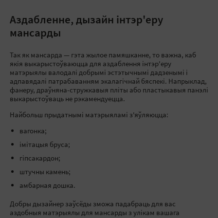
Аздабленне, дызайн інтэр'еру
мансарды
Так як мансарда — гэта жылое памяшканне, то важна, каб
якія выкарыстоўваюцца для аздаблення інтэр'еру
матэрыялы валодалі добрымі эстэтычнымі дадзенымі і
адпавядалі патрабаванням экалагічнай бяспекі. Напрыклад,
фанеру, драўняна-стружкавыя пліты або пластыкавыя панэлі
выкарыстоўваць не рэкамендуецца.
Найбольш прыдатнымі матэрыяламі з'яўляюцца:
вагонка;
імітацыя бруса;
гіпсакардон;
штучны камень;
амбарная дошка.
Добры дызайнер заўсёды зможа падабраць для вас
аздобныя матэрыялы для мансарды з улікам вашага