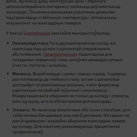
дома. Ад якасці даху, канструкцыі даху і абранага
цеплаізаляцыйнага матэрыялу залежыць даўгавечнасць
мансарды. Пісьменна выкананае уцяпленне дазваляе
падтрымліваць стабільную тэмпературу і аптымальны
мікраклімат на мансардным паверсе.
У якасці
ўцяпляльніка
звычайна выкарыстоўваюць:
Пенаполіурэтану.
Гэта двухкампанентны склад, які
наносіцца пад ціскам з дапамогай спецыяльнага
абсталявання.
Пенаполіурэтану
падыходзіць для
складаных паверхняў: пена запаўняе цяжкадаступныя
ўчасткі, пустэчы і шчыліны.
Минвата.
Вырабляецца з шкла і горных парод. Сыравіну
растопліваюць да глейкага стану, затым з дапамогай
цэнтрыфугі атрымліваюць валакна, з якіх фармуюць
уцяпляльнік патрэбнай таўшчыні і шчыльнасці.
Мінеральная вата абараняе не толькі ад холаду і спякоты,
але і ад шуму, што асабліва важна для мансарды.
Эковата.
Яе наносяць вільготным або сухім спосабам, што
забяспечвае бясшвовыя якаснае ўцяпленне. Матэрыял не
дае ўсаджвання і надзейна абараняе мансардны паверх
ад холаду. Для мантажу рэкамендуецца прыцягненне
прафесіяналаў.