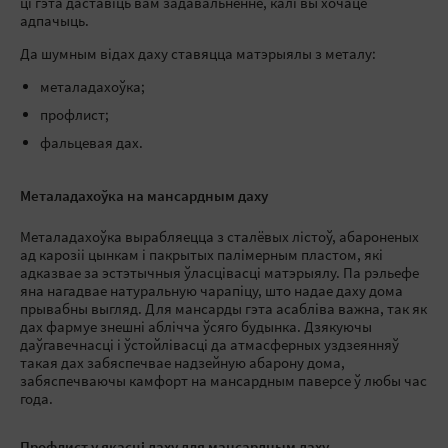
ці гэта даставіць вам задавальненне, калі вы хочаце
адпачыць.
Да шумным відах даху ставяцца матэрыялы з металу:
металадахоўка;
профлист;
фальцевая дах.
Металадахоўка на мансардным даху
Металадахоўка вырабляецца з сталёвых лістоў, абароненых
ад карозіі цынкам і пакрытых палімерным пластом, які
адказвае за эстэтычныя ўласцівасці матэрыялу. Па рэльефе
яна нагадвае натуральную чарапіцу, што надае даху дома
прывабны выгляд. Для мансарды гэта асабліва важна, так як
дах фармуе знешні аблічча ўсяго будынка. Дзякуючы
даўгавечнасці і ўстойлівасці да атмасферных уздзеянняў
такая дах забяспечвае надзейную абарону дома,
забяспечваючы камфорт на мансардным паверсе ў любы час
года.