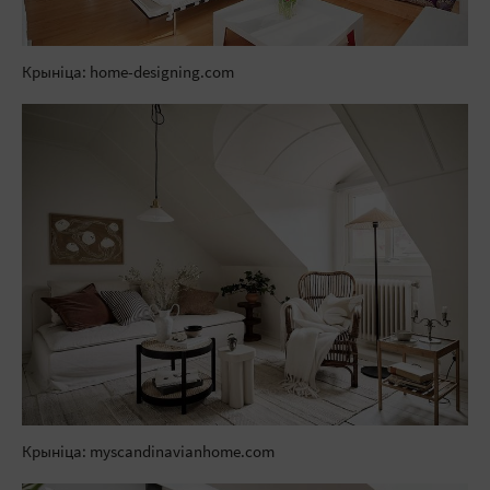
Крыніца: home-designing.com
Крыніца: myscandinavianhome.com