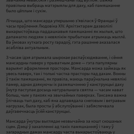
звычайна невысокія і размешчаны пад вуглом. Важна
правільна выбраць матэрыялы для даху, каб памяшканне
было цёплым і сухім.
Лічыцца, што мансарда упершыню з'явілася ў Францыі ў
часы праўлення Людовіка XIV. Архітэктарам дазволілі
выкарыстоўваць паддашкавыя памяшканні як жылыя, што
дапамагло людзям з невялікім прыбыткам атрымаць жыллё.
Ва ўмовах хуткага росту гарадоў, гэта рашэнне аказалася
асабліва актуальным.
З часам ідэя атрымала шырокае распаўсюджванне, і сёння
мансардны паверх у прыватным доме — гэта папулярны
варыянт афармлення прасторы. Мансарда можа займаць як
увесь паверх, так і толькі частка прасторы пад дахам. Вокны
ў такім памяшканні, як правіла, маюць параўнальна невялікі
памер, аднак дзякуючы іх размяшчэнню ў канструкцыі даху
ўнутр паступае досыць натуральнага святла — часам нават
больш, чым у пакоях на звычайных паверхах. Таксама важна
ўлічваць тып даху, каб яна адпавядала снеговым і ветравым
нагрузак, была просты ў абслугоўванні і забяспечвала
даўгавечнасць ўсёй канструкцыі.
Мансарда ўнутры выглядае незвычайна за кошт скошаных
сцен. Дзеці ў захапленні ад такіх памяшканняў і таму ў
загарадных дамах мансарду часта выкарыстоўваюць у