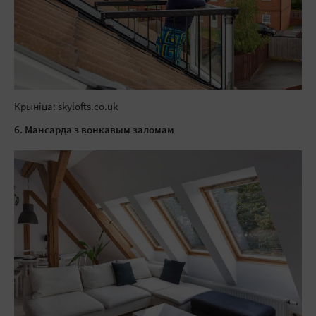
Крыніца: skylofts.co.uk
6. Мансарда з вонкавым заломам