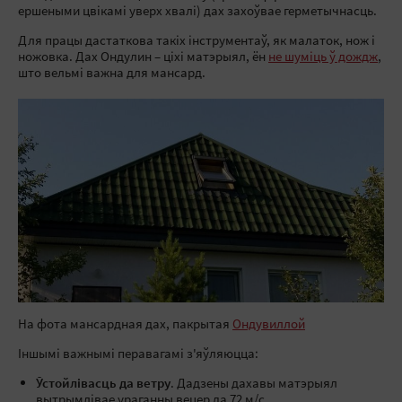
ершеными цвікамі уверх хвалі) дах захоўвае герметычнасць.
Для працы дастаткова такіх інструментаў, як малаток, нож і
ножовка. Дах Ондулин – ціхі матэрыял, ён
не шуміць ў дождж
,
што вельмі важна для мансард.
На фота мансардная дах, пакрытая
Ондувиллой
Іншымі важнымі перавагамі з'яўляюцца:
Ўстойлівасць да ветру
. Дадзены дахавы матэрыял
вытрымлівае ураганны вецер да 72 м/с.