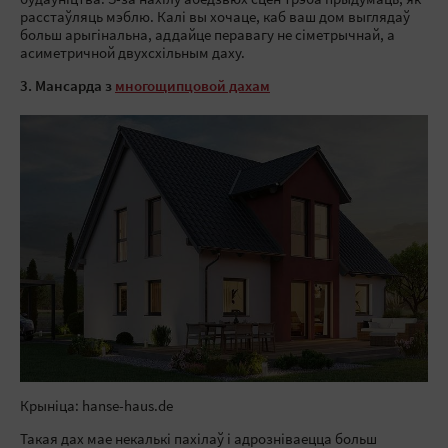
будаўніцтва. З-за нахілу абедзвюх сцен трэба прыдумаць, як
расстаўляць мэблю. Калі вы хочаце, каб ваш дом выглядаў
больш арыгінальна, аддайце перавагу не сіметрычнай, а
асиметричной двухсхільным даху.
3. Мансарда з
многощипцовой дахам
Крыніца: hanse-haus.de
Такая дах мае некалькі пахілаў і адрозніваецца больш