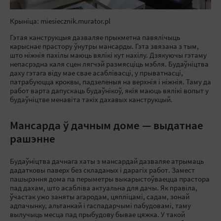
Крыніца: miesiecznik.murator.pl
Гэтая канструкцыя дазваляе прыкметна павялічыць
карыснае прастору ўнутры мансарды. Гэта звязана з тым,
што ніжнія пахілы маюць вялікі кут нахілу. Дзякуючы гэтаму
непасрэдна каля сцен лягчэй размясціць мэбля. Будаўніцтва
даху гэтага віду мае свае асаблівасці, у прыватнасці,
патрабуюцца кроквы, падзеленыя на верхнія і ніжнія. Таму да
работ варта дапускаць будаўнікоў, якія маюць вялікі вопыт у
будаўніцтве менавіта такіх дахавых канструкцый.
Мансарда ў дачным доме — выдатнае
рашэнне
Будаўніцтва дачнага хаты з мансардай дазваляе атрымаць
дадатковы паверх без складаных і дарагіх работ. Замест
пашырэння дома па перыметры выкарыстоўваецца прастора
пад дахам, што асабліва актуальна для дачы. Як правіла,
ўчастак ужо заняты агародам, цяпліцамі, садам, зонай
адпачынку, альтанкай і гаспадарчымі пабудовамі, таму
вылучыць месца пад прыбудову бывае цяжка. У такой