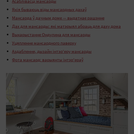
Асаблівасці мансарды
Якія бываюць віды мансардных дахаў
Мансарда ў дачным доме — выдатнае рашэнне
Дах для мансарды: які матэрыял абраць для даху дома
Выкарыстанне Ондулина для мансарды
Уцяпленне мансардного паверху
Аздабленне, дызайн інтэр'еру мансарды
Фота мансард: варыянты інтэр'ераў