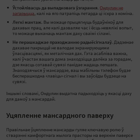
Ўстойлівасць да выпадковага ўзгарання
.
Ондулин не
загарыцца
, калі на яго патрапіць петарда ці іскра з коміна.
Легкі мантаж
. Вы можаце прыцягнуць будаўнікоў для
дахавых прац, але калі дазваляе час і ёсць невялікі вопыт,
то можаце выканаць мантаж даху сваімі сіламі.
Не перашкаджае праходжанню радыёсігналаў
. Дадзенае
дахавае пакрыццё не валодае экранирующими
ўласцівасцямі, як металічная дах. Гэта асабліва важна,
калі ўчастак вашага дома знаходзіцца далёка за горадам,
дзе якасць сотавай сувязі пакідае жадаць лепшага.
Знаходзячыся ў мансардзе, ваш мабільны тэлефон будзе
бесперашкодна «лавіць» сігнал і вы заўсёды будзеце на
сувязі.
Іншымі словамі, Ондулин выдатна падыходзіць у якасці даху
для дамоў з мансардай.
Уцяпленне мансардного паверху
Правільнае ўцяпленне мансарды гуляе ключавую ролю ў
стварэнні камфортнага жылога прасторы на верхнім паверсе