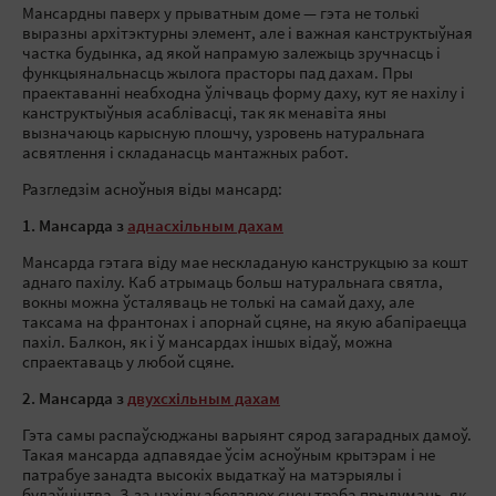
Мансардны паверх у прыватным доме — гэта не толькі
выразны архітэктурны элемент, але і важная канструктыўная
частка будынка, ад якой напрамую залежыць зручнасць і
функцыянальнасць жылога прасторы пад дахам. Пры
праектаванні неабходна ўлічваць форму даху, кут яе нахілу і
канструктыўныя асаблівасці, так як менавіта яны
вызначаюць карысную плошчу, узровень натуральнага
асвятлення і складанасць мантажных работ.
Разгледзім асноўныя віды мансард:
1. Мансарда з
аднасхільным дахам
Мансарда гэтага віду мае нескладаную канструкцыю за кошт
аднаго пахілу. Каб атрымаць больш натуральнага святла,
вокны можна ўсталяваць не толькі на самай даху, але
таксама на франтонах і апорнай сцяне, на якую абапіраецца
пахіл. Балкон, як і ў мансардах іншых відаў, можна
спраектаваць у любой сцяне.
2. Мансарда з
двухсхільным дахам
Гэта самы распаўсюджаны варыянт сярод загарадных дамоў.
Такая мансарда адпавядае ўсім асноўным крытэрам і не
патрабуе занадта высокіх выдаткаў на матэрыялы і