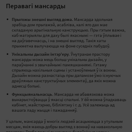
Перавагі мансарды
Прыгожы знешні выгляд дома.
Мансарда здольная
зрабіць дом прыгажэй, асабліва, калі яго дах мае
складаную арыгінальную канструкцыю. Пры гэтым важна,
каб матэрыялы для даху былі якаснымі — гэта ўплывае і
на даўгавечнасць, і на знешні выгляд. Такія хаты
прыкметна вылучаюцца на фоне суседніх пабудоў.
Унікальны дызайн інтэр'еру
. Ўнутранае прастору
мансарды можа мець больш унікальны дызайн, у
параўнанні з звычайнымі памяшканнямі. Гэтаму
спрыяюць нахільныя сцены і устаноўленыя ў іх вокны.
Дызайн можна разнастаіць пры дапамозе ўжо існуючых
драўляных канструктыўных элементаў, да якіх можна
аднесці бэлькі.
Функцыянальнасць
. Мансарда не абавязкова можа
выкарыстоўвацца ў якасці спальні. У ёй можна ўладкаваць
кабінет, майстэрню, бібліятэку і г. д. Усё залежыць ад
вашага ладу жыцця і пажаданняў.
У цэлым, мансарда ў многіх людзей асацыюецца з утульным
месцам, якія маюць добры выгляд з вокнаў на навакольную