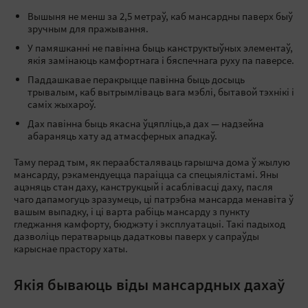
Вышыня не менш за 2,5 метраў, каб мансардны паверх быў
зручным для пражывання.
У памяшканні не павінна быць канструктыўных элементаў,
якія замінаюць камфортнага і бяспечнага руху па паверсе.
Паддашкавае перакрыцце павінна быць досыць
трывалым, каб вытрымліваць вага мэблі, бытавой тэхнікі і
саміх жыхароў.
Дах павінна быць якасна ўцяпліць,а дах — надзейна
абараняць хату ад атмасферных ападкаў.
Таму перад тым, як пераабсталяваць гарышча дома ў жылую
мансарду, рэкамендуецца параіцца са спецыялістамі. Яны
ацэняць стан даху, канструкцый і асаблівасці даху, пасля
чаго дапамогуць зразумець, ці патрэбна мансарда менавіта ў
вашым выпадку, і ці варта рабіць мансарду з пункту
гледжання камфорту, бюджэту і эксплуатацыі. Такі падыход
дазволіць ператварыць дадатковы паверх у сапраўды
карыснае прастору хаты.
Якія бываюць віды мансардных дахаў