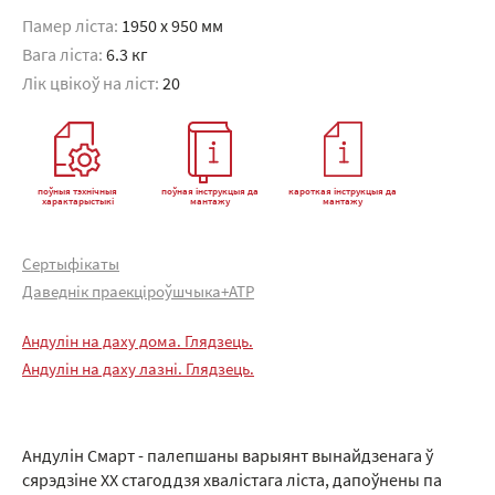
Памер ліста:
1950 x 950 мм
Вага ліста:
6.3 кг
Лік цвікоў на ліст:
20
поўныя тэхнічныя
поўная інструкцыя да
кароткая інструкцыя да
характарыстыкі
мантажу
мантажу
Сертыфікаты
Даведнік праекціроўшчыка+АТР
Андулін на даху дома. Глядзець.
Андулін на даху лазні. Глядзець.
Андулін Смарт - палепшаны варыянт вынайдзенага ў
сярэдзіне XX стагоддзя хвалістага ліста, дапоўнены па