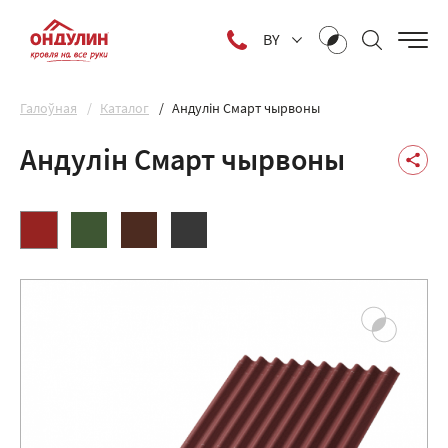
BY
Галоўная
Каталог
Андулін Смарт чырвоны
Андулін Смарт чырвоны