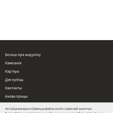
Больш пра андуліну
Кампанія
Кар'ера
Дзе купіць
Кантакты
Ахова працы
Нарматыўныя дакументы
На Сайце выкарыстоўваюцца файлы cookie і сэрвіс вэб-аналітыкі