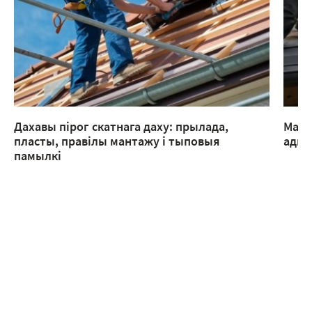
Дахавы пірог скатнага даху: прылада,
Мант
пласты, правілы мантажу і тыповыя
адмы
памылкі