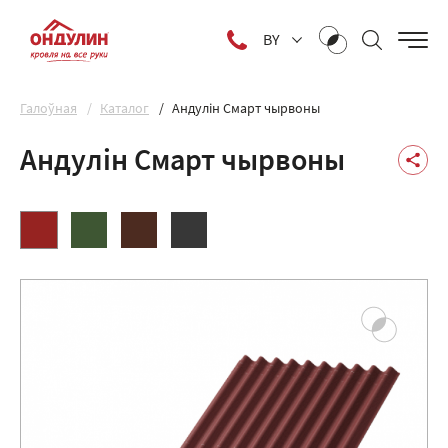
BY
Галоўная
Каталог
Андулін Смарт чырвоны
Андулін Смарт чырвоны