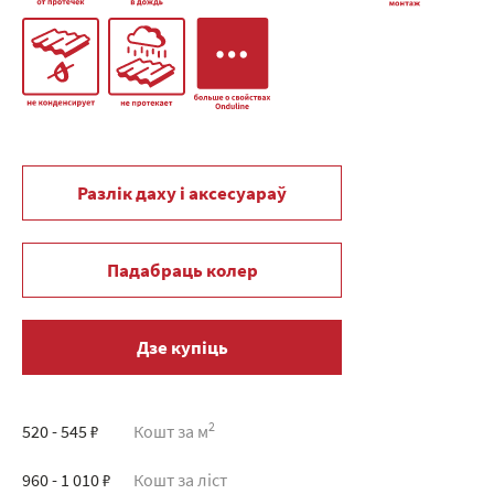
Разлік даху і аксесуараў
Падабраць колер
Дзе купіць
2
520 - 545 ₽
Кошт за м
960 - 1 010 ₽
Кошт за ліст