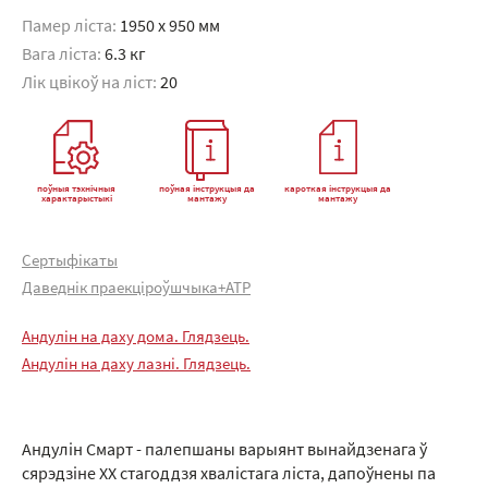
Памер ліста:
1950 x 950 мм
Вага ліста:
6.3 кг
Лік цвікоў на ліст:
20
поўныя тэхнічныя
поўная інструкцыя да
кароткая інструкцыя да
характарыстыкі
мантажу
мантажу
Сертыфікаты
Даведнік праекціроўшчыка+АТР
Андулін на даху дома. Глядзець.
Андулін на даху лазні. Глядзець.
Андулін Смарт - палепшаны варыянт вынайдзенага ў
сярэдзіне XX стагоддзя хвалістага ліста, дапоўнены па