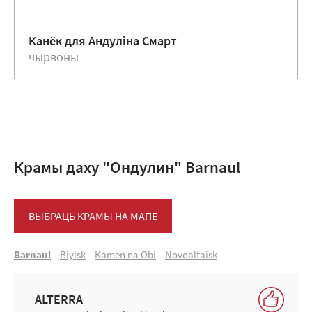
Канёк для Андулiна Смарт
чырвоны
Крамы даху "Ондулин" Barnaul
ВЫБРАЦЬ КРАМЫ НА МАПЕ
Barnaul
Biyisk
Кamen na Оbi
Novoaltaisk
ALTERRA