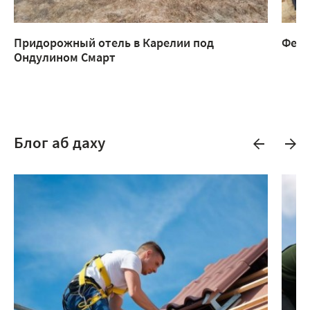
Придорожный отель в Карелии под
Ферм
Ондулином Смарт
Блог аб даху